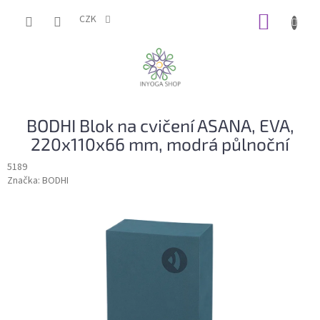
Přejít
NÁKUP
na
CZK
obsah
KOŠÍK
BODHI Blok na cvičení ASANA, EVA,
220x110x66 mm, modrá půlnoční
5189
Značka:
BODHI