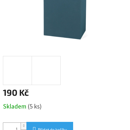
190 Kč
Měrná
Skladem
(5 ks)
cena:
Přidat do košíku