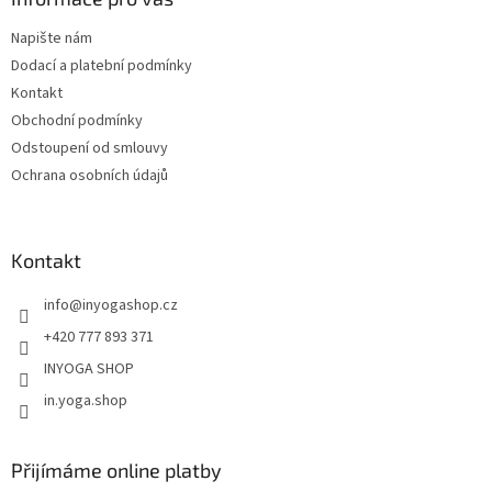
t
Napište nám
í
Dodací a platební podmínky
Kontakt
Obchodní podmínky
Odstoupení od smlouvy
Ochrana osobních údajů
Kontakt
info
@
inyogashop.cz
+420 777 893 371
INYOGA SHOP
in.yoga.shop
Přijímáme online platby