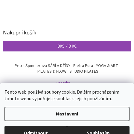
Nákupní košík
0
KS /
0 KČ
Petra Špindlerová SÁRÍ A DŽÍNY
Pietra Pura
YOGA & ART
PILATES & FLOW
STUDIO PILATES
Kontakt
Tento web používá soubory cookie. Dalším procházením
tohoto webu vyjadřujete souhlas s jejich používáním.
Vytvořil Shoptet
Nastavení
Copyright 2026
INYOGA SHOP
. Všechna práva vyhrazena.
Upravit
Odmítnout
Souhlasím
nastavení cookies