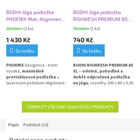
BODHI Jóga podložka
BODHI Jóga podložka
PHOENIX Mat, Alignment
RISHIKESH PREMIUM 60
Yantra, 185 x 66 x 0,4 cm,
XL, 200x60x0,45 cm,
Skladem
(2 ks)
Skladem
(1 ks)
černá
oranžová
1 430 Kč
740 Kč
Do košíku
Do košíku
PHOENIX
Designová - 4 mm
BODHI RISHIKESH PREMIUM 60
vysoká,
maximálně
XL – odolná, pohodlná a
protiskluzová podložka
s
dobře odpružená podložka
laserovým potiskem Alignment-
na jógu
, rozměry 200 x 60 x 0,45
Yantra. PU a přírodní kaučuk
cm, v zářivé oranžové barvě.
Poskytuje výbornou izolaci
od chladné podlahy
a stabilní
oporu při cvičení. Vyrobena z
ZOBRAZIT VŠECHNY SOUVISEJÍCÍ PRODUKTY
PVC pro dlouhou životnost a
snadnou údržbu.
Popis
Podobné (10)
Detailní popis produktu