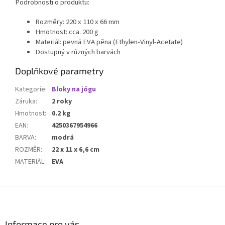
Podrobnosti o produktu:
Rozměry: 220 x 110 x 66 mm
Hmotnost: cca. 200 g
Materiál: pevná EVA pěna (Ethylen-Vinyl-Acetate)
Dostupný v různých barvách
Doplňkové parametry
Kategorie
:
Bloky na jógu
Záruka
:
2 roky
Hmotnost
:
0.2 kg
EAN
:
4250367954966
BARVA
:
modrá
ROZMĚR
:
22 x 11 x 6,6 cm
MATERIÁL
:
EVA
Z
á
p
a
Informace pro vás