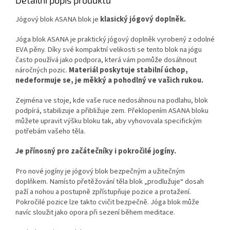
Jógový blok ASANA blok je
klasický jógový doplněk.
Jóga blok ASANA je praktický jógový doplněk vyrobený z odolné
EVA pěny. Díky své kompaktní velikosti se tento blok na jógu
často používá jako podpora, která vám pomůže dosáhnout
náročných pozic.
Materiál poskytuje stabilní úchop,
nedeformuje se, je měkký a pohodlný ve vašich rukou.
Zejména ve stoje, kde vaše ruce nedosáhnou na podlahu, blok
podpírá, stabilizuje a přibližuje zem. Překlopením ASANA bloku
můžete upravit výšku bloku tak, aby vyhovovala specifickým
potřebám vašeho těla.
Je přínosný pro začátečníky i pokročilé jogíny.
Pro nové jogíny je jógový blok bezpečným a užitečným
doplňkem. Namísto přetěžování těla blok „prodlužuje“ dosah
paží a nohou a postupně zpřístupňuje pozice a protažení.
Pokročilé pozice lze takto cvičit bezpečně. Jóga blok může
navíc sloužit jako opora při sezení během meditace.