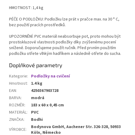
HMOTNOST: 1,4 kg
PÉČE O PODLOŽKU: Podložku lze prát v pračce max. na 30 ° C,
bez použití pracích prostředků.
UPOZORNĚNÍ: PVC materiál neabsorbuje pot, proto mohou být
prostiskluzové vlastnosti podložky díky zvýšenému pocení
snížené. Doporučujeme použít ručník. Před prvním použitím
podložku otřete vlhkým hadříkem a následně otřete do sucha.
Doplňkové parametry
Kategorie
:
Podložky na cvičení
Hmotnost
:
1.4 kg
EAN
:
4250367903728
BARVA
:
modrá
ROZMĚR
:
183 x 60 x 0,45 cm
MATERIÁL
:
PVC
ZNAČKA
:
Bodhi
Bodynova GmbH, Aachener Str. 326-328, 50933
VÝROBCE
:
Köln, Německo