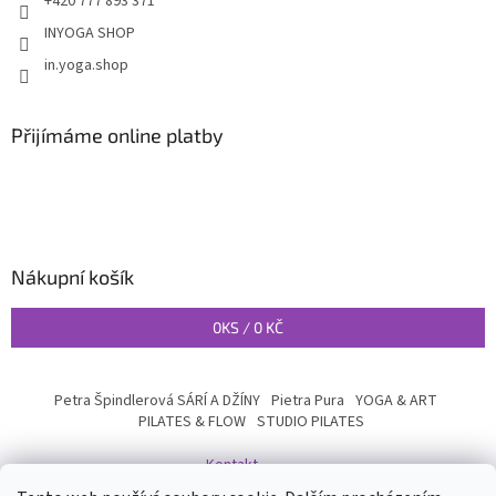
+420 777 893 371
INYOGA SHOP
in.yoga.shop
Přijímáme online platby
Nákupní košík
0
KS /
0 KČ
Petra Špindlerová SÁRÍ A DŽÍNY
Pietra Pura
YOGA & ART
PILATES & FLOW
STUDIO PILATES
Kontakt