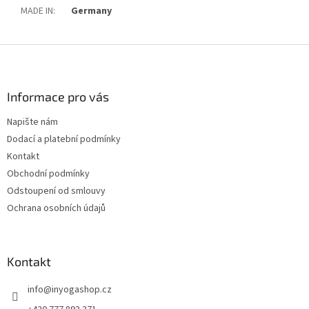
MADE IN
:
Germany
Z
á
p
a
Informace pro vás
t
Napište nám
í
Dodací a platební podmínky
Kontakt
Obchodní podmínky
Odstoupení od smlouvy
Ochrana osobních údajů
Kontakt
info
@
inyogashop.cz