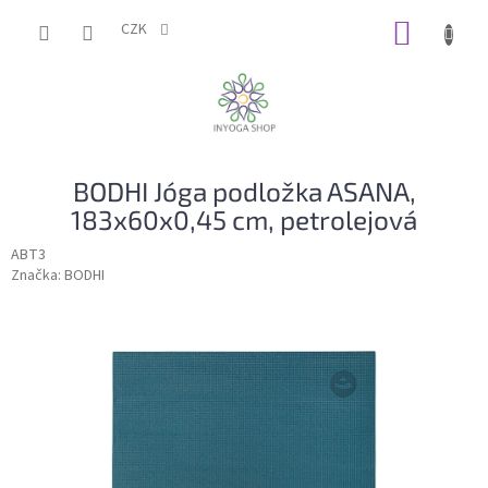
Přejít
NÁKUP
na
CZK
obsah
KOŠÍK
BODHI Jóga podložka ASANA,
183x60x0,45 cm, petrolejová
ABT3
Značka:
BODHI