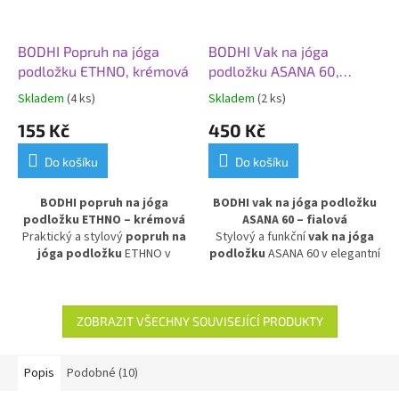
BODHI Popruh na jóga
BODHI Vak na jóga
podložku ETHNO, krémová
podložku ASANA 60,
fialová
Skladem
(4 ks)
Skladem
(2 ks)
155 Kč
450 Kč
Do košíku
Do košíku
BODHI popruh na jóga
BODHI vak na jóga podložku
podložku ETHNO – krémová
ASANA 60 – fialová
Praktický a stylový
popruh na
Stylový a funkční
vak na jóga
jóga podložku
ETHNO v
podložku
ASANA 60 v elegantní
krémovém provedení.
fialové barvě. Vyroben z
Vzorovaný design dodává
voděodolného a
jedinečný vzhled a popruh je
omyvatelného materiálu
,
vhodný pro
jakoukoli velikost
chrání podložku před vlhkostí a
ZOBRAZIT VŠECHNY SOUVISEJÍCÍ PRODUKTY
podložky
. Flexibilní a lehký –
nečistotami. Ideální pro snadné
perfektní doplněk pro snadné
přenášení podložky na jógu,
přenášení vaší podložky a
pilates nebo jiné cvičení doma,
Popis
Podobné (10)
podporu při cvičení jógy, pilates
ve studiu i na cestách.