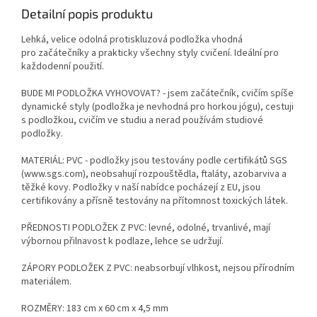
i dalších aktivit.
Detailní popis produktu
Lehká, velice odolná protiskluzová podložka vhodná
pro začátečníky a prakticky všechny styly cvičení. Ideální pro
každodenní použití.
BUDE MI PODLOŽKA VYHOVOVAT? - jsem začátečník, cvičím spíše
dynamické styly (podložka je nevhodná pro horkou jógu), cestuji
s podložkou, cvičím ve studiu a nerad používám studiové
podložky.
MATERIÁL: PVC - podložky jsou testovány podle certifikátů SGS
(www.sgs.com), neobsahují rozpouštědla, ftaláty, azobarviva a
těžké kovy. Podložky v naší nabídce pocházejí z EU, jsou
certifikovány a přísně testovány na přítomnost toxických látek.
PŘEDNOSTI PODLOŽEK Z PVC: levné, odolné, trvanlivé, mají
výbornou přilnavost k podlaze, lehce se udržují.
ZÁPORY PODLOŽEK Z PVC: neabsorbují vlhkost, nejsou přírodním
materiálem.
ROZMĚRY: 183 cm x 60 cm x 4,5 mm