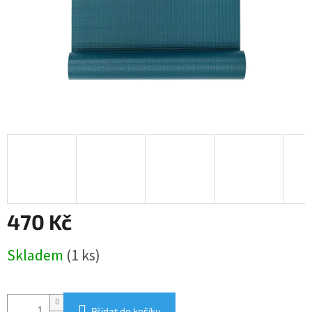
470 Kč
Měrná
Skladem
(1 ks)
cena:
Přidat do košíku