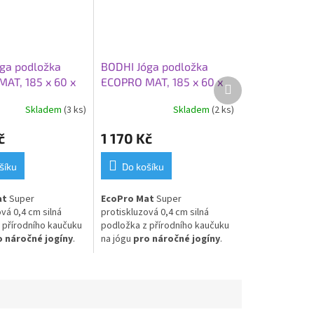
ga podložka
BODHI Jóga podložka
AT, 185 x 60 x
ECOPRO MAT, 185 x 60 x
Další
produkt
modrá
0,4 cm, fialová
Skladem
(3 ks)
Skladem
(2 ks)
č
1 170 Kč
šíku
Do košíku
at
Super
EcoPro Mat
Super
vá 0,4 cm silná
protiskluzová 0,4 cm silná
 přírodního kaučuku
podložka z přírodního kaučuku
o náročné jogíny
.
na jógu
pro náročné jogíny
.
a pro Vás, kteří
Skvělá volba pro Vás, kteří
dnost přírodním
dáváte přednost přírodním
!
materiálům!