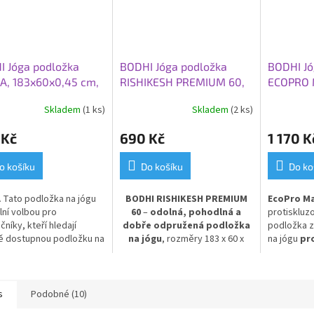
I Jóga podložka
BODHI Jóga podložka
BODHI Jó
A, 183x60x0,45 cm,
RISHIKESH PREMIUM 60,
ECOPRO M
o
183x60x0,45 cm, modrá
0,4 cm, 
Skladem
(1 ks)
Skladem
(2 ks)
 Kč
690 Kč
1 170 K
o košíku
Do košíku
Do ko
A
Tato p
odložka na jógu
BODHI RISHIKESH PREMIUM
EcoPro M
ální volbou pro
60
–
odolná, pohodlná a
protiskluzo
čníky, kteří hledají
dobře odpružená podložka
podložka z
ě dostupnou podložku na
na jógu
, rozměry 183 x 60 x
na jógu
pr
e standardním rozměru.
0,45 cm, v klasické modré
Skvělá volb
á, velice odolná,
barvě.
Poskytuje výbornou
dáváte pře
ně protiskluzová,
izolaci od chladné podlahy
a
materiálům
 pro prakticky všechny
stabilní oporu při cvičení.
s
Podobné (10)
cvičení a pro každodenní
Vyrobena z PVC pro dlouhou