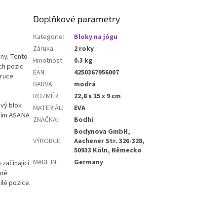
Doplňkové parametry
Kategorie
:
Bloky na jógu
Záruka
:
2 roky
ny. Tento
Hmotnost
:
0.3 kg
ch pozic.
EAN
:
4250367956007
 ruce
BARVA
:
modrá
ROZMĚR
:
22,8 x 15 x 9 cm
ový blok
MATERIÁL
:
EVA
ením ASANA
ZNAČKA
:
Bodhi
Bodynova GmbH,
VÝROBCE
:
Aachener Str. 326-328,
50933 Köln, Německo
MADE IN
:
Germany
začínající
pně
ilé pozice.