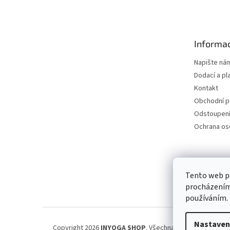
á
p
a
t
Informac
í
Napište ná
Dodací a pl
Kontakt
Obchodní 
Odstoupení
Ochrana os
Petra Špi
Tento web po
procházením 
používáním.
Nastaven
Copyright 2026
INYOGA SHOP
. Všechna práva vyhrazena.