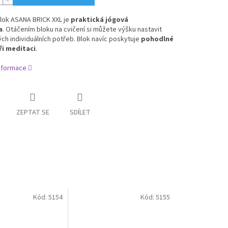
lok ASANA BRICK XXL je
praktická jógová
a
.
Otáčením bloku na cvičení si můžete výšku nastavit
ch individuálních potřeb.
Blok navíc poskytuje
pohodlné
ři meditaci
.
informace
ZEPTAT SE
SDÍLET
Kód:
5154
Kód:
5155