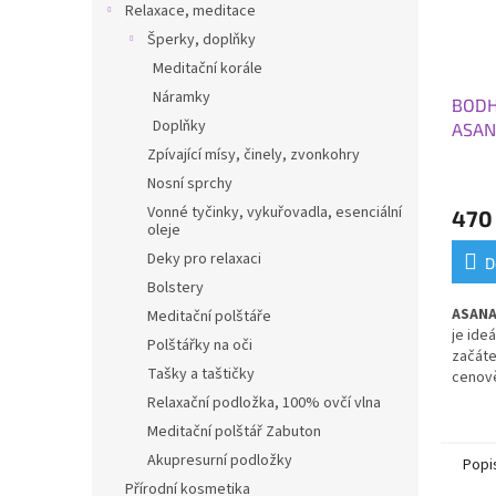
Relaxace, meditace
Šperky, doplňky
Meditační korále
Náramky
BODH
Doplňky
ASAN
mang
Zpívající mísy, činely, zvonkohry
Nosní sprchy
Vonné tyčinky, vykuřovadla, esenciální
470
oleje
Deky pro relaxaci
D
Bolstery
ASAN
Meditační polštáře
je ide
Polštářky na oči
začáte
Tašky a taštičky
cenov
jógu v
Relaxační podložka, 100% ovčí vlna
Je l
ehk
Meditační polštář Zabuton
částeč
Akupresurní podložky
vhodná
Popi
styly 
Přírodní kosmetika