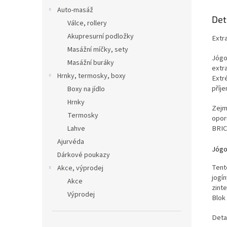
použití
Auto-masáž
Det
Válce, rollery
Akupresurní podložky
Extr
Masážní míčky, sety
Jógo
Masážní buráky
extra
Hrnky, termosky, boxy
Extr
příj
Boxy na jídlo
Hrnky
Zejm
Termosky
opor
BRIC
Lahve
Ajurvéda
Jógo
Dárkové poukazy
Tent
Akce, výprodej
jogí
Akce
zint
Výprodej
Blok
Deta