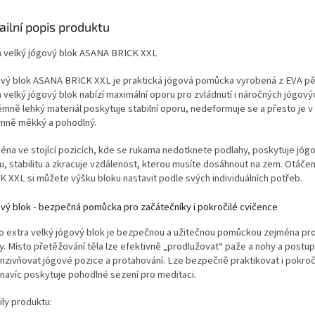
.
životnost a snadnou údržbu.
ailní popis produktu
a velký jógový blok ASANA BRICK XXL
vý blok ASANA BRICK XXL je praktická jógová pomůcka vyrobená z EVA pě
 velký jógový blok nabízí maximální oporu pro zvládnutí i náročných jógový
émně lehký materiál poskytuje stabilní oporu, nedeformuje se a přesto je v
emně měkký a pohodlný.
éna ve stojící pozicích, kde se rukama nedotknete podlahy, poskytuje jóg
u, stabilitu a zkracuje vzdálenost, kterou musíte dosáhnout na zem. Otáč
K XXL si můžete výšku bloku nastavit podle svých individuálních potřeb.
vý blok - bezpečná pomůcka pro začátečníky i pokročilé cvičence
o extra velký jógový blok je bezpečnou a užitečnou pomůckou zejména pro 
ny. Místo přetěžování těla lze efektivně „prodlužovat“ paže a nohy a postu
enzivňovat jógové pozice a protahování. Lze bezpečně praktikovat i pokroč
 navíc poskytuje pohodlné sezení pro meditaci.
ily produktu: