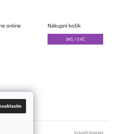
me online
Nákupní košík
0
KS /
0 KČ
O PILATES
Souhlasím
Vytvořil Shoptet