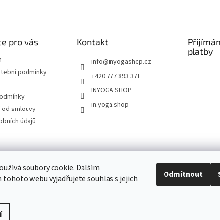
e pro vás
Kontakt
Přijímá
platby
m
info
@
inyogashop.cz
atební podmínky
+420 777 893 371
INYOGA SHOP
podmínky
in.yoga.shop
 od smlouvy
obních údajů
ndlerová SÁRÍ A DŽÍNY
Pietra Pura
YOGA & ART
PILATES & FLOW
STUDI
užívá soubory cookie. Dalším
Odmítnout
tohoto webu vyjadřujete souhlas s jejich
Kontakt
í
Upravit nastavení cookies