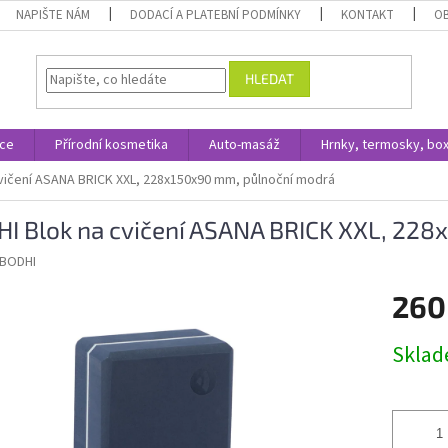
NAPIŠTE NÁM
DODACÍ A PLATEBNÍ PODMÍNKY
KONTAKT
O
HLEDAT
ace
Přírodní kosmetika
Auto-masáž
Hrnky, termosky, bo
vičení ASANA BRICK XXL, 228x150x90 mm, půlnoční modrá
I Blok na cvičení ASANA BRICK XXL, 22
BODHI
260
Měrná
Skla
cena: