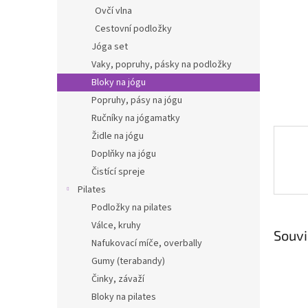
n
Ovčí vlna
e
Cestovní podložky
l
Jóga set
Vaky, popruhy, pásky na podložky
Bloky na jógu
Popruhy, pásy na jógu
Ručníky na jógamatky
Židle na jógu
Doplňky na jógu
Čistící spreje
Pilates
Podložky na pilates
Válce, kruhy
Souvi
Nafukovací míče, overbally
Gumy (terabandy)
Činky, závaží
Bloky na pilates