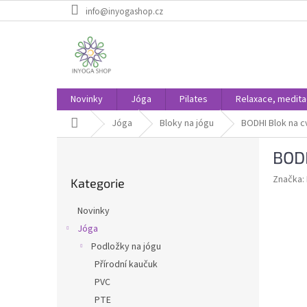
Přejít
info@inyogashop.cz
na
obsah
Novinky
Jóga
Pilates
Relaxace, medit
Domů
Jóga
Bloky na jógu
BODHI Blok na c
P
BODH
o
Přeskočit
s
Značka:
Kategorie
kategorie
t
r
Novinky
a
Jóga
n
Podložky na jógu
n
í
Přírodní kaučuk
p
PVC
a
PTE