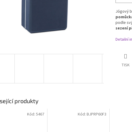
Jógový b
pomůck
podle svý
sezení p
Detailní 
TISK
sející produkty
Kód:
5467
Kód:
BJPRP60F3