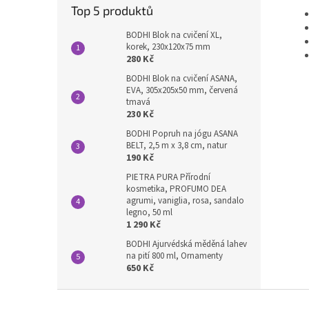
Top 5 produktů
BODHI Blok na cvičení XL,
korek, 230x120x75 mm
280 Kč
BODHI Blok na cvičení ASANA,
EVA, 305x205x50 mm, červená
tmavá
230 Kč
BODHI Popruh na jógu ASANA
BELT, 2,5 m x 3,8 cm, natur
190 Kč
PIETRA PURA Přírodní
kosmetika, PROFUMO DEA
agrumi, vaniglia, rosa, sandalo
legno, 50 ml
1 290 Kč
BODHI Ajurvédská měděná lahev
na pití 800 ml, Ornamenty
650 Kč
Z