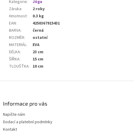
Kategorie
:
Jóga
Záruka
:
2 roky
Hmotnost
:
0.3 kg
EAN
:
4250367915431
BARVA
:
černá
ROZMĚR
:
ostatní
MATERIÁL
:
EVA
DÉLKA
:
23 cm
ŠÍŘKA
:
15 cm
TLOUŠŤKA
:
10 cm
Z
á
p
a
Informace pro vás
t
Napište nám
í
Dodací a platební podmínky
Kontakt