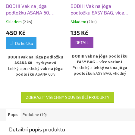
BODHI Vak na jóga
BODHI Vak na jóga
podložku ASANA 60,
podložku EASY BAG, více
tyrkysová
variant
Skladem
(2 ks)
Skladem
(2 ks)
450 Kč
135 Kč
DETAIL
Do košíku
BODHI vak na jóga podložku
BODHI vak na jóga podložku
EASY BAG – více variant
ASANA 60 – tyrkysová
Praktický a
lehký vak na jóga
Lehký a praktický
vak na jóga
podložku
EASY BAG, vhodný
podložku
ASANA 60 v
pro podložky do šířky 70 cm.
tyrkysovém provedení. Vyroben
Vodoodpudivý a pevný materiál
z
voděodolného a
chrání podložku před vlhkem a
omyvatelného materiálu
,
nečistotami, ideální pro
chrání podložku před vlhkostí a
ZOBRAZIT VŠECHNY SOUVISEJÍCÍ PRODUKTY
pohodlné přenášení doma, ve
nečistotami. Ideální pro
studiu i na cesty. Stylový a
pohodlné přenášení podložky
funkční doplněk pro každého,
doma, ve studiu i na cesty.
Popis
Podobné (10)
kdo cvičí jógu, pilates nebo
další aktivity.
Detailní popis produktu