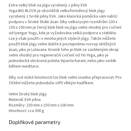
Extra velký blok na jógu vyrobený z pěny EVA
Yoga BIG BLOCK je obzvláště velkoformátový blok jógy
vyrobený z tvrdé pěny EVA. Jako klasická pomůcka vám nabízí
podporu v široké škále ásan. Díky velkorysým rozměrům 230 x
150 x 100 mm je černý blok blok na jógu velmi vhodný pro cvičení
od Iyengar Yogy, kde je vyžadována velká podpora a stabilita.
Lze ji však použít i v mnoha jiných stylech jógy. Takže můžete
použít blok jógy velmi dobře k postupnému rozvoji obtížných
ásan, jako je Lolasana. Kromě toho je blok se zaoblenými okraji
velmi vhodný pro regenerační cvičení od Yin Yoga, jako je
jednoduchá obrácená poloha Viparita Karani; nebo jako sedák
během meditace.
Díky své nízké hmotnosti lze blok velmi snadno přepravovat. Pro
čištění můžete jednoduše otřít vlhkým hadříkem.
Velmi široký blok jógy
Materiál: EVA pěna
Rozměry: 230 mm x 150 mm x 100 mm
Hmotnost: cca 300 g
Doplňkové parametry