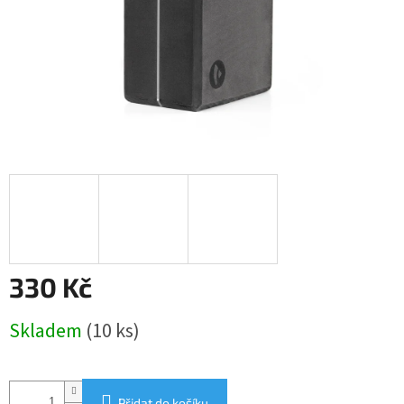
330 Kč
Měrná
Skladem
(10 ks)
cena:
Přidat do košíku