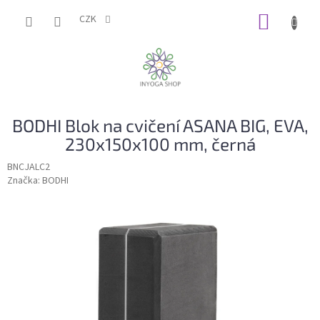
Přejít
NÁKUP
na
CZK
obsah
KOŠÍK
BODHI Blok na cvičení ASANA BIG, EVA,
230x150x100 mm, černá
BNCJALC2
Značka:
BODHI