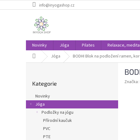
Přejít
info@inyogashop.cz
na
obsah
Novinky
Jóga
Pilates
Relaxace, medit
Domů
Jóga
BODHI Blok na podložení ramen, ko
P
BODH
o
Přeskočit
s
Značka:
Kategorie
kategorie
t
r
Novinky
a
Jóga
n
Podložky na jógu
n
í
Přírodní kaučuk
p
PVC
a
PTE