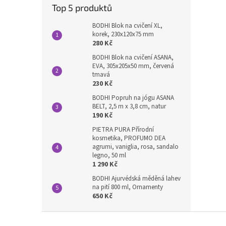
Top 5 produktů
BODHI Blok na cvičení XL,
korek, 230x120x75 mm
280 Kč
BODHI Blok na cvičení ASANA,
EVA, 305x205x50 mm, červená
tmavá
230 Kč
BODHI Popruh na jógu ASANA
BELT, 2,5 m x 3,8 cm, natur
190 Kč
PIETRA PURA Přírodní
kosmetika, PROFUMO DEA
agrumi, vaniglia, rosa, sandalo
legno, 50 ml
1 290 Kč
BODHI Ajurvédská měděná lahev
na pití 800 ml, Ornamenty
650 Kč
Z