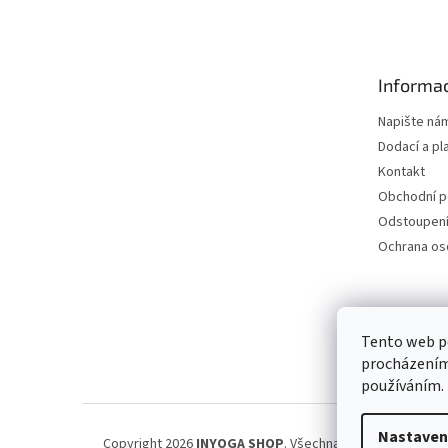
á
p
a
t
Informac
í
Napište ná
Dodací a pl
Kontakt
Obchodní 
Odstoupení
Ochrana os
Petra Špi
Tento web po
procházením 
používáním.
Nastaven
Copyright 2026
INYOGA SHOP
. Všechna práva vyhrazena.