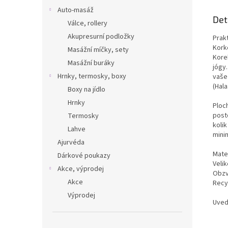
všech
Auto-masáž
i ve 
Det
každod
Válce, rollery
Akupresurní podložky
Prak
Kork
Masážní míčky, sety
Korek
Masážní buráky
jógy.
Hrnky, termosky, boxy
vaše
(Hala
Boxy na jídlo
Hrnky
Ploc
post
Termosky
koli
Lahve
mini
Ajurvéda
Mater
Dárkové poukazy
Velik
Akce, výprodej
Obzvl
Akce
Recy
Výprodej
Uved