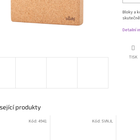
Bloky a 
skutečně
Detailní 
TISK
sející produkty
Kód:
4941
Kód:
SVNJL