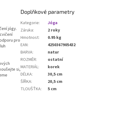
pohodlné přenášení podložky a
dalšího jógového příslušenství.
Doplňkové parametry
Kategorie
:
Jóga
ení jógy.
Záruka
:
2 roky
cvičení
Hmotnost
:
0.95 kg
 podporu pro
EAN
:
4250367905432
luh
BARVA
:
natur
ROZMĚR
:
ostatní
gových
MATERIÁL
:
korek
oušejte si,
DÉLKA
:
30,5 cm
jeme
ŠÍŘKA
:
20,5 cm
TLOUŠŤKA
:
5 cm