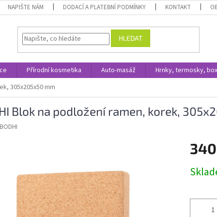
NAPIŠTE NÁM
DODACÍ A PLATEBNÍ PODMÍNKY
KONTAKT
O
HLEDAT
ace
Přírodní kosmetika
Auto-masáž
Hrnky, termosky, bo
rek, 305x205x50 mm
I Blok na podložení ramen, korek, 305
BODHI
340
Měrná
Skla
cena: