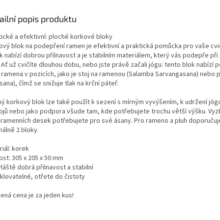
 potřeb pro cvičení doma
pohodlné přenášení podložky a
studiu. Ideální volba pro
dalšího jógového vybavení
ailní popis produktu
enní použití a cestování.
doma, ve studiu i na cesty.
tické a efektivní: ploché korkové bloky
ový blok na podepření ramen je efektivní a praktická pomůcka pro vaše cvič
 nabízí dobrou přilnavost a je stabilním materiálem, který vás podepře při 
 Ať už cvičíte dlouhou dobu, nebo jste právě začali jógu: tento blok nabízí
 ramena v pozicích, jako je stoj na ramenou (Salamba Sarvangasana) nebo p
sana), čímž se snižuje tlak na krční páteř.
hý korkový blok lze také použít k sezení s mírným vyvýšením, k udržení jó
ojů nebo jako podpora všude tam, kde potřebujete trochu větší výšku. Vyzk
k ramenních desek potřebujete pro své ásany. Pro rameno a pluh doporuču
málně 2 bloky.
iál: korek
ost: 305 x 205 x 50 mm
áště dobrá přilnavost a stabilní
klovatelné, otřete do čistoty
ená cena je za jeden kus!