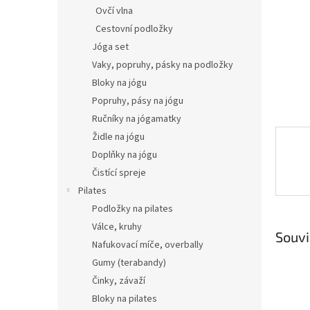
n
Ovčí vlna
e
Cestovní podložky
l
Jóga set
Vaky, popruhy, pásky na podložky
Bloky na jógu
Popruhy, pásy na jógu
Ručníky na jógamatky
Židle na jógu
Doplňky na jógu
Čistící spreje
Pilates
Podložky na pilates
Válce, kruhy
Souvi
Nafukovací míče, overbally
Gumy (terabandy)
Činky, závaží
Bloky na pilates