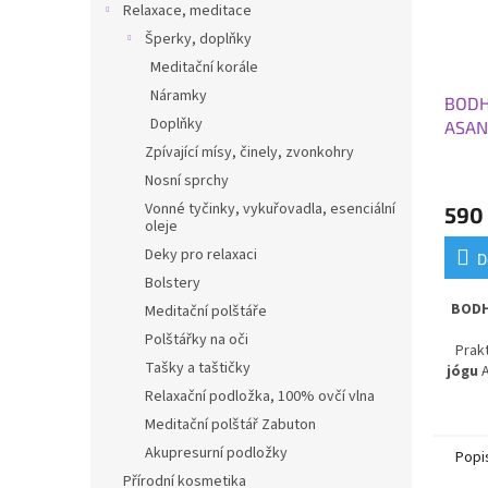
Relaxace, meditace
Šperky, doplňky
Meditační korále
Náramky
BODHI
Doplňky
ASAN
Zpívající mísy, činely, zvonkohry
Nosní sprchy
Vonné tyčinky, vykuřovadla, esenciální
590
oleje
Deky pro relaxaci
D
Bolstery
BODH
Meditační polštáře
Polštářky na oči
Prak
Tašky a taštičky
jógu
A
pro
Relaxační podložka, 100% ovčí vlna
mater
Meditační polštář Zabuton
podl
Akupresurní podložky
zat
Popi
umož
Přírodní kosmetika