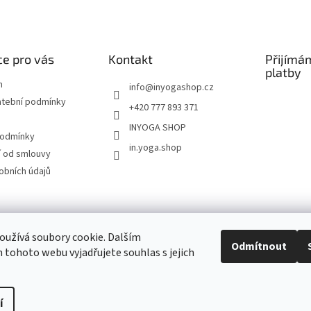
e pro vás
Kontakt
Přijímá
platby
m
info
@
inyogashop.cz
atební podmínky
+420 777 893 371
INYOGA SHOP
podmínky
in.yoga.shop
 od smlouvy
obních údajů
ndlerová SÁRÍ A DŽÍNY
Pietra Pura
YOGA & ART
PILATES & FLOW
STUDI
užívá soubory cookie. Dalším
Odmítnout
tohoto webu vyjadřujete souhlas s jejich
Kontakt
í
Upravit nastavení cookies