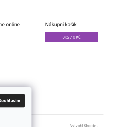
me online
Nákupní košík
0
KS /
0 KČ
O PILATES
Souhlasím
Vytvořil Shoptet