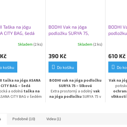
 Taška na jógu
BODHI Vak na jóga
BODHI Va
A CITY BAG, šedá
podložku SURYA 75,
podložk
lilková
ASANA 80
Skladem
(2 ks)
Skladem
(2 ks)
 Kč
390 Kč
610 Kč
o košíku
Do košíku
Do ko
I taška na jógu ASANA
BODHI vak na jóga podložku
Vak na jó
CITY BAG – šedá
SURYA 75 – lilková
potis
tická a odolná
taška na
Extra prostorný a odolný
vak
ochran
SANA CITY BAG v šedém
na jóga podložku
SURYA 75 v
vlhkostí
vedení. Nepromokavý
lilkovém provedení, vhodný i
cestách
.
iál chrání vaši
jógovou
pro podložky z ovčí vlny.
pro ul
ožku a příslušenství
,
Vyroben z kvalitní
100%
jógových 
ímco prostorný design
bavlny
, zajišťuje dlouhou
přenos a
s
Podobné (10)
Videa (1)
ňuje snadné přenášení
životnost a pevnost. Ideální pro