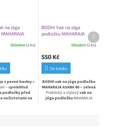
k na jóga
BODHI Vak na jóga
u MAHARAJA
podložku MAHARAJA
Další
produkt
, zelená
ASANA 60, zelená
Skladem
(1 ks)
Skladem
(2 ks)
550 Kč
šíku
Do košíku
gu z pevné bavlny
s
BODHI vak na jóga podložku
kem –
spolehlivá
MAHARAJA ASANA 60 – zelená
a podložky před
Praktický a stylový
vak na
 a nečistotami na
jóga podložku
MAHARAJA
 Praktické dvě kapsy
ASANA 60 v zeleném
ožení cenností a
provedení. Vyroben z pevné
pomůcek. Ideální na
100% bavlny
, zajišťuje
 skladování jógové
odolnost a dlouhou životnost.
výbavy.
Ideální pro bezpečné a