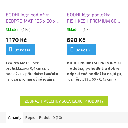
BODHI Jóga podložka
BODHI Jóga podložka
ECOPRO MAT, 185 x 60 x
RISHIKESH PREMIUM 60,
0,4 cm, šedá tmavá
183x60x0,45 cm, divoká
Skladem
(2 ks)
Skladem
(1 ks)
borůvka
1 170 Kč
690 Kč
Do košíku
Do košíku
EcoPro Mat
Super
BODHI RISHIKESH PREMIUM 60
protiskluzová 0,4 cm silná
–
odolná, pohodlná a dobře
podložka z přírodního kaučuku
odpružená podložka na jógu
,
na jógu
pro náročné jogíny
.
rozměry 183 x 60 x 0,45 cm, v
Skvělá volba pro Vás, kteří
odstínu divoké borůvky.
dáváte přednost přírodním
Poskytuje výbornou izolaci
materiálům!
od chladné podlahy
a stabilní
oporu při cvičení. Vyrobena z
ZOBRAZIT VŠECHNY SOUVISEJÍCÍ PRODUKTY
PVC pro dlouhou životnost a
snadnou údržbu.
Varianty
Popis
Podobné (10)