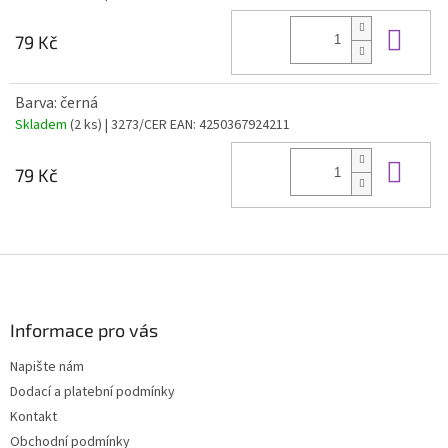
Do 
79 Kč
Barva: černá
Skladem
(2 ks)
| 3273/CER
EAN:
4250367924211
Do 
79 Kč
Z
á
p
a
Informace pro vás
t
Napište nám
í
Dodací a platební podmínky
Kontakt
Obchodní podmínky