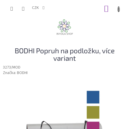
Přejít
NÁKUP
na
CZK
obsah
KOŠÍK
BODHI Popruh na podložku, více
variant
3273/MOD
Značka:
BODHI