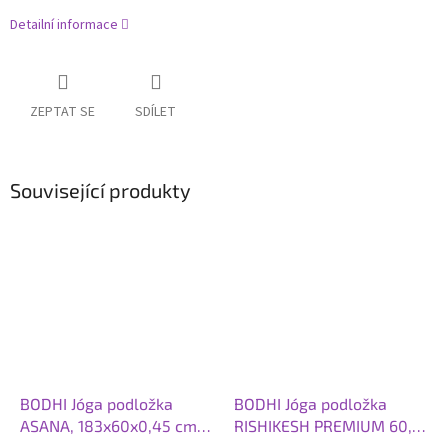
Detailní informace
ZEPTAT SE
SDÍLET
Související produkty
BODHI Jóga podložka
BODHI Jóga podložka
ASANA, 183x60x0,45 cm,
RISHIKESH PREMIUM 60,
růžové opálení
183x60x0,45 cm, světle