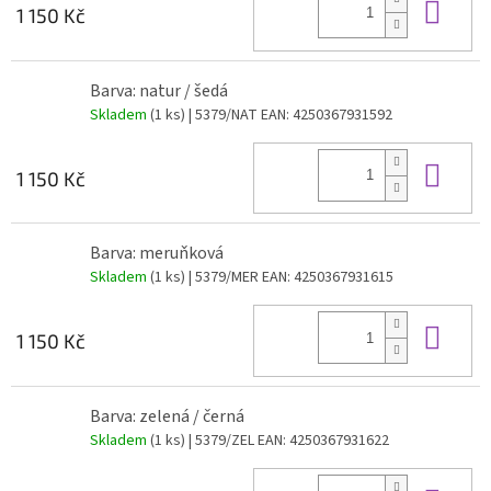
Do 
1 150 Kč
Barva: natur / šedá
Skladem
(1 ks)
| 5379/NAT
EAN:
4250367931592
Do 
1 150 Kč
Barva: meruňková
Skladem
(1 ks)
| 5379/MER
EAN:
4250367931615
Do 
1 150 Kč
Barva: zelená / černá
Skladem
(1 ks)
| 5379/ZEL
EAN:
4250367931622