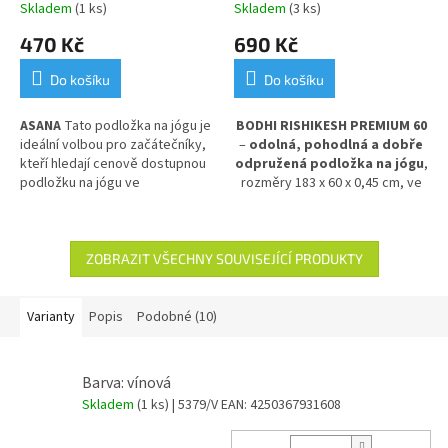
Skladem
(1 ks)
Skladem
(3 ks)
modrá
470 Kč
690 Kč
Do košíku
Do košíku
ASANA
Tato p
odložka na jógu je
BODHI RISHIKESH PREMIUM 60
ideální volbou pro začátečníky,
–
odolná, pohodlná a dobře
kteří hledají cenově dostupnou
odpružená podložka na jógu
,
podložku na jógu ve
rozměry 183 x 60 x 0,45 cm, ve
standardním rozměru. Je l
ehká,
světlé modré barvě.
Poskytuje
velice odolná, částečně
výbornou izolaci od chladné
protiskluzová, vhodná pro
podlahy
a stabilní oporu při
prakticky všechny styly cvičení
cvičení. Vyrobena z PVC pro
ZOBRAZIT VŠECHNY SOUVISEJÍCÍ PRODUKTY
a pro každodenní použití.
dlouhou životnost a snadnou
údržbu.
Varianty
Popis
Podobné (10)
Barva: vínová
Skladem
(1 ks)
| 5379/V
EAN:
4250367931608