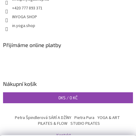
+420 777 893 371
INYOGA SHOP
in.yoga.shop
Přijímáme online platby
Nákupní košík
0
KS /
0 KČ
Petra Špindlerová SÁRÍ A DŽÍNY
Pietra Pura
YOGA & ART
PILATES & FLOW
STUDIO PILATES
Kontakt