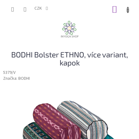
Přejít
NÁKUP
na
CZK
obsah
KOŠÍK
BODHI Bolster ETHNO, více variant,
kapok
5379/V
Značka:
BODHI