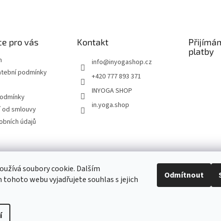
e pro vás
Kontakt
Přijímá
platby
m
info
@
inyogashop.cz
atební podmínky
+420 777 893 371
INYOGA SHOP
podmínky
in.yoga.shop
 od smlouvy
obních údajů
ndlerová SÁRÍ A DŽÍNY
Pietra Pura
YOGA & ART
PILATES & FLOW
STUDI
užívá soubory cookie. Dalším
Odmítnout
tohoto webu vyjadřujete souhlas s jejich
Kontakt
í
Upravit nastavení cookies