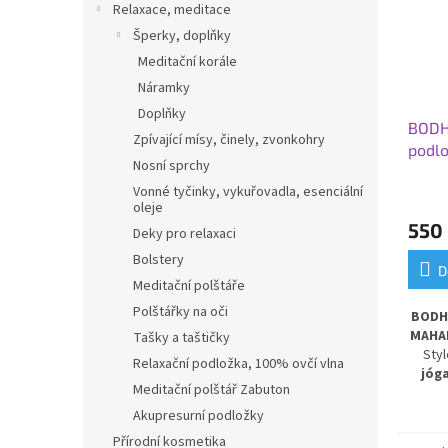
Relaxace, meditace
Šperky, doplňky
Meditační korále
Náramky
Doplňky
BODHI
Zpívající mísy, činely, zvonkohry
podl
Nosní sprchy
ASANA
Vonné tyčinky, vykuřovadla, esenciální
oleje
550
Deky pro relaxaci
Bolstery
D
Meditační polštáře
Polštářky na oči
BODHI
MAHAR
Tašky a taštičky
Sty
Relaxační podložka, 100% ovčí vlna
jóg
Meditační polštář Zabuton
ASAN
barvě
Akupresurní podložky
bavl
Přírodní kosmetika