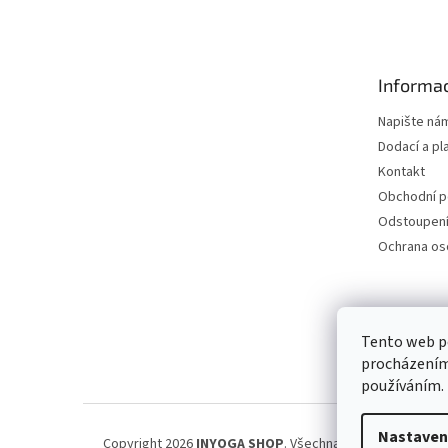
á
p
a
t
Informac
í
Napište ná
Dodací a pl
Kontakt
Obchodní 
Odstoupení
Ochrana os
Petra Špi
Tento web po
procházením 
používáním.
Nastaven
Copyright 2026
INYOGA SHOP
. Všechna práva vyhrazena.