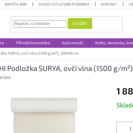
NAPIŠTE NÁM
DODACÍ A PLATEBNÍ PODMÍNKY
KONTAKT
O
HLEDAT
ace
Přírodní kosmetika
Auto-masáž
Hrnky, termosky, bo
žka SURYA, ovčí vlna (1500 g/m²), 200x90 cm
I Podložka SURYA, ovčí vlna (1500 g/m²
BODHI
1 8
Měrná
Skla
cena: