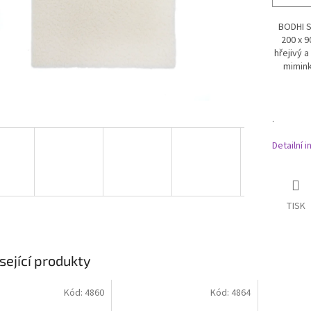
BODHI 
200 x 
hřejivý 
mimin
.
Detailní 
TISK
sející produkty
Kód:
4860
Kód:
4864