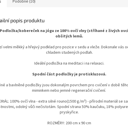
ou životnost. Ideální pro
pevné
100% bavlny
, zajišťuje
chrání pod
s
Podobné (10)
ezpečné a pohodlné
odolnost a dlouhou životnost.
nečisto
šení podložky a dalšího
Ideální pro bezpečné a
pohodlné 
gového příslušenství.
pohodlné přenášení podložky i
na jógu,
ailní popis produktu
dalšího jógového příslušenství.
cvičení
Podložka/kobereček na jógu ze 100% ovčí vlny (stříhané z živých ovcí
obšitých lemů.
zí velmi měkký a hřejivý podklad pro pozice v sedu a vleže. Dokonale vás o
chladem studených podlah.
Ideální podložka na meditaci i na relaxaci.
Spodní část podložky je protiskluzová.
ěné a bavlněné podložky jsou dokonalým povrchem pro cvičení v době těho
miminkem nebo jemné regenerační cvičení.
RIÁL: 100% ovčí vlna - extra silné rouno
(1500 g/m²)
- přírodní materiál se s
stnostmi, odolný vůči nečistotám. Spodní strana 50% kaučuku, 18% polyur
pryskyřice.
ROZMĚRY: 200 cm x 90 cm