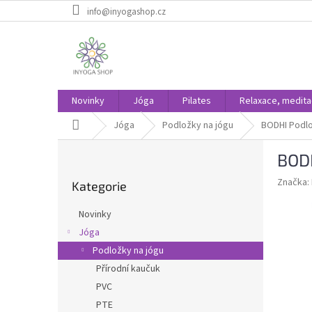
Přejít
info@inyogashop.cz
na
obsah
Novinky
Jóga
Pilates
Relaxace, medit
Domů
Jóga
Podložky na jógu
BODHI Podlo
P
BODH
o
Přeskočit
s
Značka:
Kategorie
kategorie
t
r
Novinky
a
Jóga
n
Podložky na jógu
n
í
Přírodní kaučuk
p
PVC
a
PTE