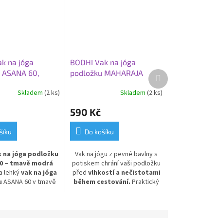
k na jóga
BODHI Vak na jóga
 ASANA 60,
podložku MAHARAJA
Další
produkt
odrá
ASANA 70, zelená
Skladem
(2 ks)
Skladem
(2 ks)
590 Kč
šíku
Do košíku
k na jóga podložku
Vak na jógu z pevné bavlny s
0 – tmavě modrá
potiskem chrání vaši podložku
 a lehký
vak na jóga
před
vlhkostí a nečistotami
u
ASANA 60 v tmavě
během cestování.
Praktický
ovedení. Vyroben z
design se dvěma
ěodolného a
samostatnými kapsami na
lného materiálu
,
cennosti a jógové pomůcky.