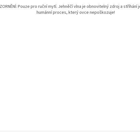
ORNĚNÍ: Pouze pro ruční mytí. Jehněčí vlna je obnovitelný zdroj a stříhání j
humánní proces, který ovce nepoškozuje!