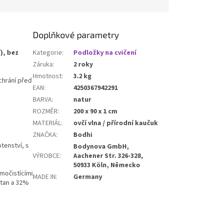
ložku před vlhkostí a
Ideální doplněk pro
tami. Ideální pro
bezpečný a pohodlný
přenášení podložky
transport jógové výbavy.
 pilates nebo jiné
Doplňkové parametry
 doma i ve studiu.
), bez
Kategorie
:
Podložky na cvičení
Záruka
:
2 roky
Hmotnost
:
3.2 kg
chrání před
EAN
:
4250367942291
BARVA
:
natur
ROZMĚR
:
200 x 90 x 1 cm
MATERIÁL
:
ovčí vlna / přírodní kaučuk
ZNAČKA
:
Bodhi
tenství, s
Bodynova GmbH,
VÝROBCE
:
Aachener Str. 326-328,
50933 Köln, Německo
amočistícími
MADE IN
:
Germany
etan a 32%