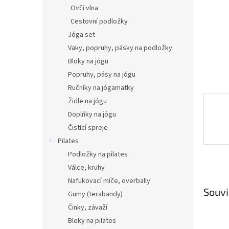
n
Ovčí vlna
e
Cestovní podložky
l
Jóga set
Vaky, popruhy, pásky na podložky
Bloky na jógu
Popruhy, pásy na jógu
Ručníky na jógamatky
Židle na jógu
Doplňky na jógu
Čistící spreje
Pilates
Podložky na pilates
Válce, kruhy
Nafukovací míče, overbally
Souvi
Gumy (terabandy)
Činky, závaží
Bloky na pilates