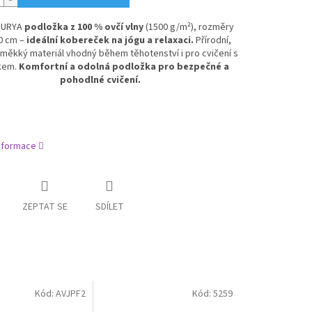
SURYA
podložka z 100 % ovčí vlny
(1500 g/m²), rozměry
90 cm –
ideální kobereček na jógu a relaxaci.
Přírodní,
a měkký materiál vhodný během těhotenství i pro cvičení s
kem.
Komfortní a odolná podložka pro bezpečné a
pohodlné cvičení.
informace
ZEPTAT SE
SDÍLET
Kód:
AVJPF2
Kód:
5259