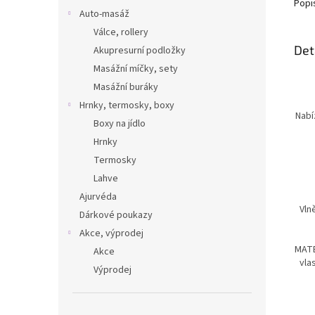
dlouh
Popi
Auto-masáž
b
přená
Válce, rollery
jó
Det
Akupresurní podložky
Masážní míčky, sety
Masážní buráky
Hrnky, termosky, boxy
Nabí
Boxy na jídlo
Hrnky
Termosky
Lahve
Ajurvéda
Vln
Dárkové poukazy
Akce, výprodej
MATE
Akce
vla
Výprodej