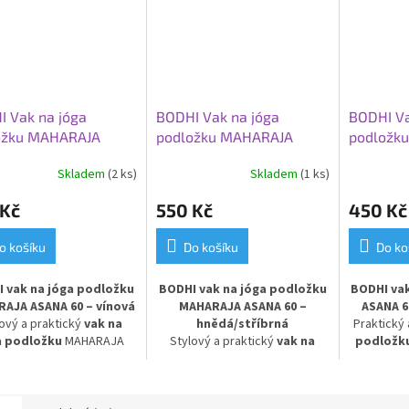
 Vak na jóga
BODHI Vak na jóga
BODHI Va
ožku MAHARAJA
podložku MAHARAJA
podložku
 60, vínová
ASANA 60,
tmavě m
Skladem
(2 ks)
Skladem
(1 ks)
hnědá/stříbrná
 Kč
550 Kč
450 Kč
o košíku
Do košíku
Do ko
 vak na jóga podložku
BODHI vak na jóga podložku
BODHI va
AJA ASANA 60 – vínová
MAHARAJA ASANA 60 –
ASANA 6
lový a praktický
vak na
hnědá/stříbrná
Praktický
a podložku
MAHARAJA
Stylový a praktický
vak na
podložk
A 60 v elegantní vínové
jóga podložku
MAHARAJA
modrém pr
. Vyroben z pevné
100%
ASANA 60 v kombinaci hnědé a
vod
ny
, zajišťuje odolnost a
stříbrné barvy. Vyroben z
omyvate