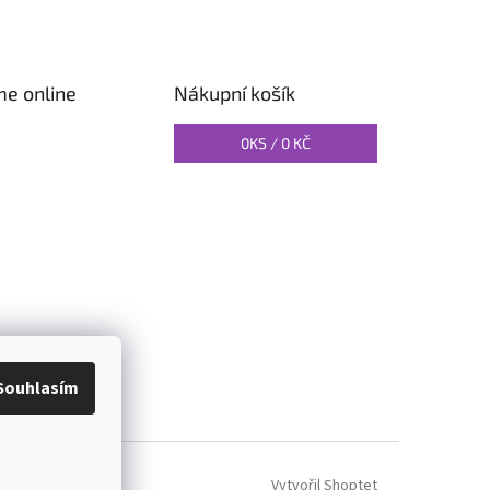
me online
Nákupní košík
0
KS /
0 KČ
O PILATES
Souhlasím
Vytvořil Shoptet