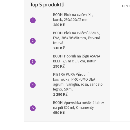
Top 5 produktů
UPOZ
BODHI Blok na cvičení XL,
korek, 230x120x75 mm
280 Kč
BODHI Blok na cvičení ASANA,
EVA, 305x205x50 mm, červená
tmavá
230 Kč
BODHI Popruh na jógu ASANA
BELT, 2,5 m x 3,8 cm, natur
190 Kč
PIETRA PURA Přírodní
kosmetika, PROFUMO DEA
agrumi, vaniglia, rosa, sandalo
legno, 50 ml
1 290 Kč
BODHI Ajurvédská měděná lahev
na pití 800 ml, Ornamenty
650 Kč
Z