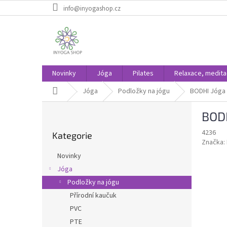
Přejít
info@inyogashop.cz
na
obsah
Novinky
Jóga
Pilates
Relaxace, medit
Domů
Jóga
Podložky na jógu
BODHI Jóga 
P
BODH
o
Přeskočit
s
4236
Kategorie
kategorie
t
Značka:
r
Novinky
a
Jóga
n
Podložky na jógu
n
í
Přírodní kaučuk
p
PVC
a
PTE