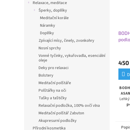
Relaxace, meditace
Šperky, doplňky
Meditační korále
Náramky
BODHI
Doplňky
podl
Zpívající mísy, činely, zvonkohry
tyrky
Nosní sprchy
Vonné tyčinky, vykuřovadla, esenciální
oleje
450
Deky pro relaxaci
D
Bolstery
Meditační polštáře
BODHI
Polštářky na oči
ASAN
Tašky a taštičky
Lehký
p
Relaxační podložka, 100% ovčí vlna
tyrky
Meditační polštář Zabuton
Akupresurní podložky
omy
chrání
Popi
Přírodní kosmetika