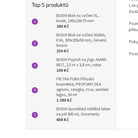
Top 5 produktů
Lze 
Dodá
BODHI Blok na cvičení XL,
korek, 230x120x75 mm
Pozn
280 Kč
přil
BODHI Blok na cvičení ASANA,
EVA, 305x205x50 mm, červená
Poky
tmavá
230 Kč
Pozo
BODHI Popruh na jógu ASANA
BELT, 2,5 m x 3,8 cm, natur
190 Kč
PIETRA PURA Přírodní
kosmetika, PROFUMO DEA
agrumi, vaniglia, rosa, sandalo
legno, 50 ml
1 290 Kč
BODHI Ajurvédská měděná lahev
na pití 800 ml, Ornamenty
650 Kč
Z