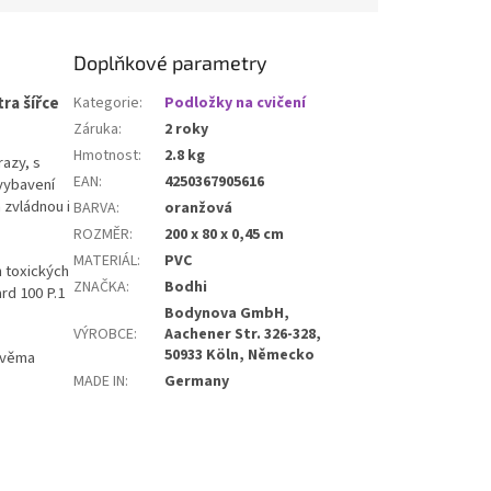
tami. Ideální pro
dalšího jógového příslušenství
přenášení podložky
doma, ve studiu i na cesty.
 pilates nebo jiné
Stylový a funkční doplněk pro
Doplňkové parametry
 doma i ve studiu.
všechny milovníky jógy.
ra šířce
Kategorie
:
Podložky na cvičení
Záruka
:
2 roky
Hmotnost
:
2.8 kg
razy, s
EAN
:
4250367905616
vybavení
 zvládnou i
BARVA
:
oranžová
ROZMĚR
:
200 x 80 x 0,45 cm
MATERIÁL
:
PVC
h toxických
ZNAČKA
:
Bodhi
rd 100 P.1
Bodynova GmbH,
VÝROBCE
:
Aachener Str. 326-328,
50933 Köln, Německo
 dvěma
MADE IN
:
Germany