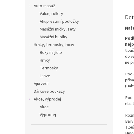
ne
Auto-masáž
pohod
na 
Válce, rollery
Det
cvi
Akupresurní podložky
Naše
Masážní míčky, sety
Masážní buráky
Podl
nejp
Hrnky, termosky, boxy
tlouš
Boxy na jídlo
do v
Hrnky
ne př
Termosky
Podl
Lahve
přís
Ajurvéda
(Baby
Dárkové poukazy
Podl
Akce, výprodej
elas
Akce
Výprodej
Rozm
Barv
Tlou
Hmot