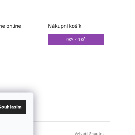
me online
Nákupní košík
0
KS /
0 KČ
O PILATES
Souhlasím
Vytvořil Shoptet