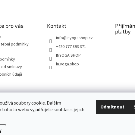
e pro vás
Kontakt
Přijímá
platby
m
info
@
inyogashop.cz
atební podmínky
+420 777 893 371
INYOGA SHOP
podmínky
in.yoga.shop
 od smlouvy
obních údajů
ndlerová SÁRÍ A DŽÍNY
Pietra Pura
YOGA & ART
PILATES & FLOW
STUDI
užívá soubory cookie. Dalším
Odmítnout
tohoto webu vyjadřujete souhlas s jejich
Kontakt
í
Upravit nastavení cookies