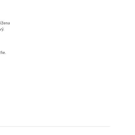
nížena
vý.
fie.