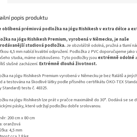
čistotami. Ideální pro
chrání podložku před vlhkostí a
nečisto
lné přenášení podložky
nečistotami. Ideální pro
pohodlné 
jógu, pilates nebo jiné
pohodlné přenášení podložky
na jógu,
ailní popis produktu
čení doma i ve studiu.
doma, ve studiu i na cestách.
cvičení
 oblíbená prémiová podložka na jógu Rishikesh v extra délce a ext
ožka na jógu Rishikesh Premium, vyrobená v Německu, je naše
rodávanější studiová podložka.
Je obzvláště odolná, pružná a tlumí ná
ťkou 4,5 mm nabízí kvalitní odpružení.
Podložka z PVC doporučujeme jako 
ašeho studia, máme odzkoušeno.
Tyto podložky jsou
extrémně odolné
a
íliš slušné zacházení.
Extrémně dlouhá životnost.
ožka na jógu Rishikesh Premium vyrobená v Německu je bez ftalátů a jinýc
ad a testována
na škodlivé látky podle přísného certifikátu ÖKO-TEX Standa
 Standard) testu č. 48325.
ožku na jógu Rishikesh lze prát v pračce maximálně do 30°. Dodává se se
tickými pásky,
které udržují podložku dobře srolovanou.
ěr: 200 cm x 80 cm
a: oranžová
šťka: 4,5 mm
nost cca 2,8 kg