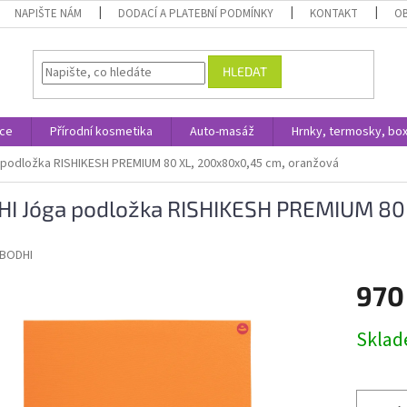
NAPIŠTE NÁM
DODACÍ A PLATEBNÍ PODMÍNKY
KONTAKT
O
HLEDAT
ace
Přírodní kosmetika
Auto-masáž
Hrnky, termosky, bo
podložka RISHIKESH PREMIUM 80 XL, 200x80x0,45 cm, oranžová
I Jóga podložka RISHIKESH PREMIUM 80
BODHI
970
Měrná
Skla
cena: