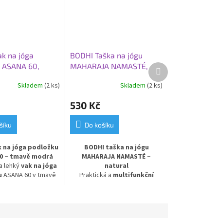
k na jóga
BODHI Taška na jógu
 ASANA 60,
MAHARAJA NAMASTÉ,
Další
produkt
odrá
natural
Skladem
(2 ks)
Skladem
(2 ks)
530 Kč
šíku
Do košíku
k na jóga podložku
BODHI taška na jógu
0 – tmavě modrá
MAHARAJA NAMASTÉ –
 a lehký
vak na jóga
natural
u
ASANA 60 v tmavě
Praktická a
multifunkční
ovedení. Vyroben z
taška na jóga podložku
ěodolného a
MAHARAJA NAMASTÉ v přírodní
lného materiálu
,
(natural) barvě. Ideální pro
ložku před vlhkostí a
pohodlné přenášení podložky a