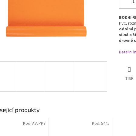
BODHI R
PVC, rozm
odolná 
silná a 
úrovně c
Detailní 
TISK
sející produkty
Kód:
AVJPP8
Kód:
5445