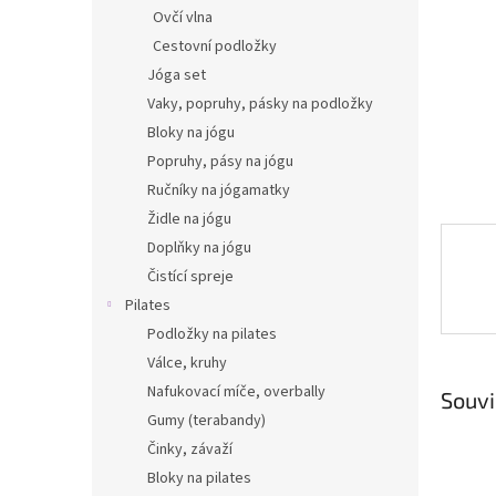
n
Ovčí vlna
e
Cestovní podložky
l
Jóga set
Vaky, popruhy, pásky na podložky
Bloky na jógu
Popruhy, pásy na jógu
Ručníky na jógamatky
Židle na jógu
Doplňky na jógu
Čistící spreje
Pilates
Podložky na pilates
Válce, kruhy
Nafukovací míče, overbally
Souvi
Gumy (terabandy)
Činky, závaží
Bloky na pilates