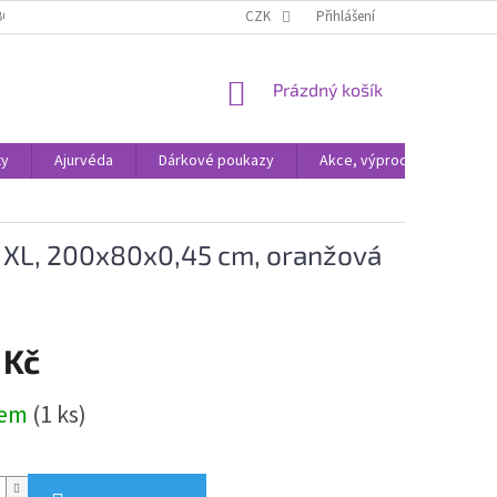
BCHODNÍ PODMÍNKY
ODSTOUPENÍ OD SMLOUVY
CZK
Přihlášení
OCHRANA OSOBNÍC
NÁKUPNÍ
Prázdný košík
KOŠÍK
xy
Ajurvéda
Dárkové poukazy
Akce, výprodej
 XL, 200x80x0,45 cm, oranžová
 Kč
dem
(1 ks)