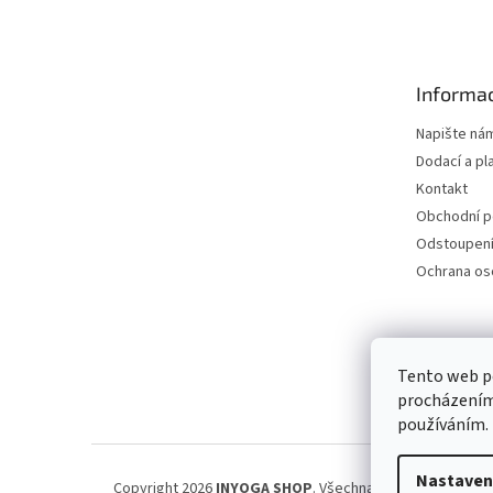
á
p
a
t
Informac
í
Napište ná
Dodací a pl
Kontakt
Obchodní 
Odstoupení
Ochrana os
Petra Špi
Tento web po
procházením 
používáním.
Nastaven
Copyright 2026
INYOGA SHOP
. Všechna práva vyhrazena.