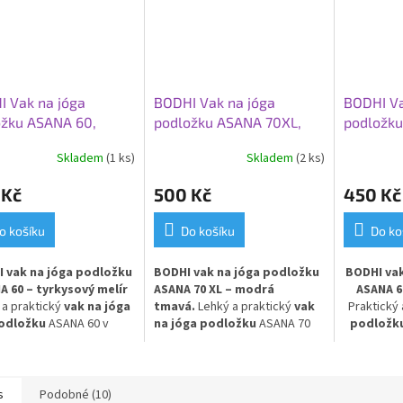
 Vak na jóga
BODHI Vak na jóga
BODHI Va
ožku ASANA 60,
podložku ASANA 70XL,
podložku
sový melír
modrá tmavá
tmavě m
Skladem
(1 ks)
Skladem
(2 ks)
 Kč
500 Kč
450 Kč
o košíku
Do košíku
Do ko
 vak na jóga podložku
BODHI vak na jóga podložku
BODHI va
A 60 – tyrkysový melír
ASANA 70 XL – modrá
ASANA 6
 a praktický
vak na jóga
tmavá.
Lehký a praktický
vak
Praktický
odložku
ASANA 60 v
na jóga podložku
ASANA 70
podložk
sovém melíru. Vyroben z
XL v tmavě modrém provedení
modrém pr
voděodolného a
s elegantní výšivkou. Vyroben z
vod
vatelného materiálu
,
voděodolného a
omyvate
 podložku před vlhkostí a
omyvatelného materiálu
,
chrání pod
s
Podobné (10)