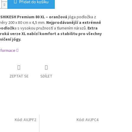
Přidat do košíku
ISHIKESH Premium 80 XL – oranžová
jóga podložka z
ěry 200 x 80 cm x 4,5 mm.
Nejprodávanější a extrémně
podložk
a s vysokou pružností a tlumením nárazů.
Extra
široká verze XL nabízí komfort a stabilitu pro všechny
vičení jógy.
informace
ZEPTAT SE
SDÍLET
Kód:
AVJPF2
Kód:
AVJPC4