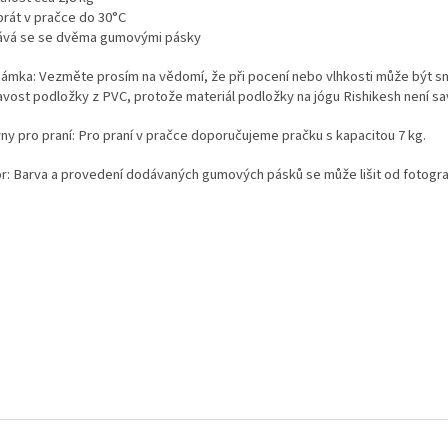
prát v pračce do 30°C
vá se se dvěma gumovými pásky
ámka: Vezměte prosím na vědomí, že při pocení nebo vlhkosti může být s
navost podložky z PVC,
protože materiál podložky na jógu Rishikesh není sa
ny pro praní: Pro praní v pračce doporučujeme pračku s kapacitou 7 kg.
r: Barva a provedení dodávaných gumových pásků se může lišit od fotogra