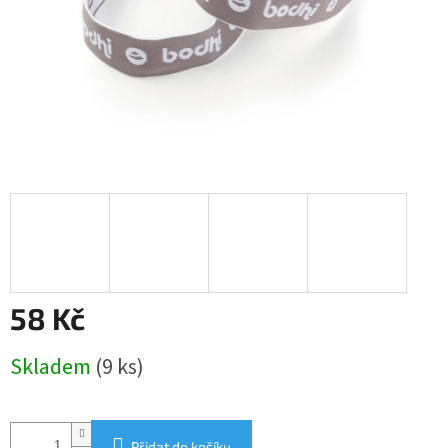
58 Kč
Měrná
Skladem
(9 ks)
cena:
Přidat do košíku