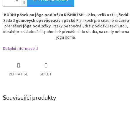
BODHI pásek na jóga podložku RISHIKESH – 2 ks, velikost L, šedá
Sada 2
gumových upevňovacích pásků
Rishikesh pro snadné držení a
přenášení
jóga podložky
. Pásky bezpečně udrží podložku zavinutou,
ideální pro skladování i pohodlné přenášení do studia, na cesty nebo na
jógu doma.
Detailní informace
ZEPTAT SE
SDÍLET
Související produkty