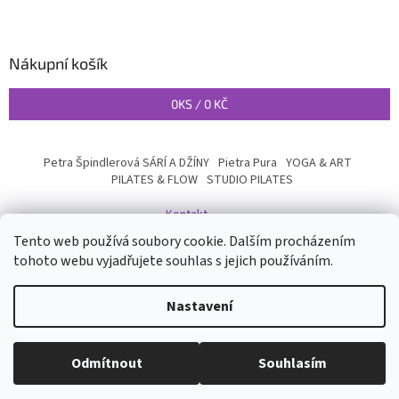
Nákupní košík
0
KS /
0 KČ
Petra Špindlerová SÁRÍ A DŽÍNY
Pietra Pura
YOGA & ART
PILATES & FLOW
STUDIO PILATES
Kontakt
Tento web používá soubory cookie. Dalším procházením
tohoto webu vyjadřujete souhlas s jejich používáním.
Vytvořil Shoptet
Nastavení
Copyright 2026
INYOGA SHOP
. Všechna práva vyhrazena.
Upravit
Odmítnout
Souhlasím
nastavení cookies