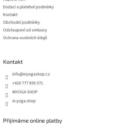
í
Dodací a platební podmínky
Kontakt
Obchodní podmínky
Odstoupení od smlouvy
Ochrana osobních údajů
Kontakt
info
@
inyogashop.cz
+420 777 893 371
INYOGA SHOP
in.yoga.shop
Přijímáme online platby