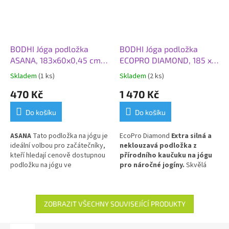
BODHI Jóga podložka
BODHI Jóga podložka
ASANA, 183x60x0,45 cm,
ECOPRO DIAMOND, 185 x
půlnoční modrá
60 x 0,6 cm, modrá
Skladem
(1 ks)
Skladem
(2 ks)
470 Kč
1 470 Kč
Do košíku
Do košíku
ASANA
Tato p
odložka na jógu je
EcoPro Diamond
Extra silná a
ideální volbou pro začátečníky,
neklouzavá podložka z
kteří hledají cenově dostupnou
přírodního kaučuku na jógu
podložku na jógu ve
pro náročné jogíny.
Skvělá
standardním rozměru. Je l
ehká,
volba pro Vás, kteří dáváte
velice odolná, částečně
přednost přírodním materiálům!
protiskluzová, vhodná pro
prakticky všechny styly cvičení
ZOBRAZIT VŠECHNY SOUVISEJÍCÍ PRODUKTY
a pro každodenní použití.