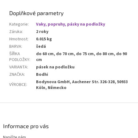
Doplňkové parametry
Kategorie
:
Vaky, popruhy, pásky na podložky
Záruka
:
2 roky
Hmotnost
:
0.015 kg
BARVA
:
šedá
ŠÍŘKA
do 60 cm, do 70 cm, do 75 cm, do 80 cm, do 90
PODLOŽKY
:
cm
VARIANTA
:
pásek na podložku
ZNAČKA
:
Bodhi
Bodynova GmbH, Aachener Str. 326-328, 50933
VÝROBCE
:
Köln, Německo
Z
á
p
a
Informace pro vás
t
Napište nám