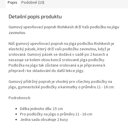
Popis
Podobné (10)
Detailní popis produktu
Gumový upevňovací popruh Rishikesh drží Vaši podložku na jógu
zavinutou.
Náš gumový upevňovací popruh na jóga podložku Rishikesh je
elastický pásek, který drží vaši podložku zavinutou, když je
srolovaná. Gumový pásek se dodává v sadě po 2 kusech a
nasazuje se kolem obou konců srolované jóga podložky.
Podložka na jógu tak zůstane srolovaná a je připravena k
přepravě i ke skladování do další lekce jógy.
Gumový přídržný popruh je vhodný pro všechny podložky na
jógu, gymnastické podložky a karimatky o průměru 11 - 16 cm.
Podrobnosti:
Délka jednoho dílu: 15 cm
Pro podložky na jógu o průměru 11 - 16 cm
Jedna sada obsahuje 2 kusy