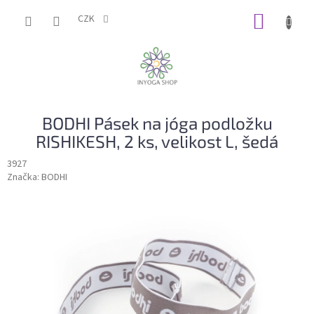
Přejít
NÁKUP
na
CZK
obsah
KOŠÍK
BODHI Pásek na jóga podložku
RISHIKESH, 2 ks, velikost L, šedá
3927
Značka:
BODHI