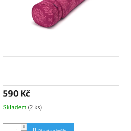
590 Kč
Měrná
Skladem
(2 ks)
cena:
Přidat do košíku