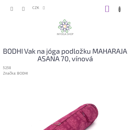
Přejít
NÁKUP
na
CZK
obsah
KOŠÍK
BODHI Vak na jóga podložku MAHARAJA
ASANA 70, vínová
5258
Značka:
BODHI