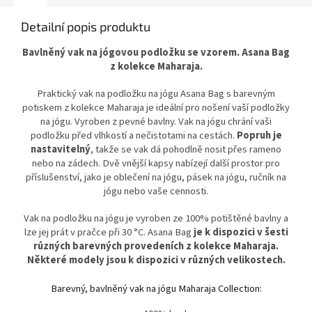
Detailní popis produktu
Bavlněný vak na jógovou podložku se vzorem. Asana Bag
z kolekce Maharaja.
Praktický vak na podložku na jógu Asana Bag s barevným
potiskem z kolekce Maharaja je ideální pro nošení vaší podložky
na jógu. Vyroben z pevné bavlny. Vak na jógu chrání vaši
podložku před vlhkostí a nečistotami na cestách.
Popruh je
nastavitelný
, takže se vak dá pohodlně nosit přes rameno
nebo na zádech. Dvě vnější kapsy nabízejí další prostor pro
příslušenství, jako je oblečení na jógu, pásek na jógu, ručník na
jógu nebo vaše cennosti.
Vak na podložku na jógu je vyroben ze 100% potištěné bavlny a
lze jej prát v pračce při 30 °C. Asana Bag
je k dispozici v šesti
různých barevných provedeních z kolekce Maharaja.
Některé modely jsou k dispozici v různých velikostech.
Barevný, bavlněný vak na jógu Maharaja Collection: