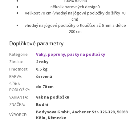
100% bavlna
několik barevných designů
velikost 70 cm (vhodný na jógové podložky do šířky 70
cm)
vhodný na jógové podložky o tloušťce až 6 mm a délce
200 cm
Doplňkové parametry
Kategorie
:
Vaky, popruhy, pásky na podložky
Záruka
:
2 roky
Hmotnost
:
0.5 kg
BARVA
:
červená
ŠÍŘKA
do 70 cm
PODLOŽKY
:
VARIANTA
:
vak na podložku
ZNAČKA
:
Bodhi
Bodynova GmbH, Aachener Str. 326-328, 50933
VÝROBCE
:
Köln, Německo
Z