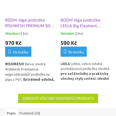
BODHI Jóga podložka
BODHI Jóga podložka
RISHIKESH PREMIUM 80
LEELA Big Elephant,
XL, 200x80x0,45 cm,
183x60x0,45 cm, fialová
Skladem
(1 ks)
Skladem
(2 ks)
modrá
970 Kč
590 Kč
Do košíku
Do košíku
RISHIKESH
Barva: modrá.
LEELA
Lehká, velice odolná
protiskluzová podložka vhodná
Rishikesh Premium je
pro začátečníky a prakticky
nejprodávanější podložka na
všechny styly cvičení. Ideální
jógu z PVC.
Extrémně odolná,
pro každodenní použití.
PVC
obzvláště silná, pružná a
tlumící nárazy ve velikosti
XL.
ZOBRAZIT VŠECHNY SOUVISEJÍCÍ PRODUKTY
Popis
Podobné (10)