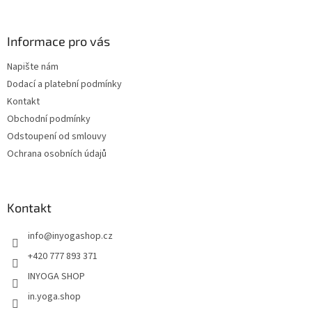
á
p
a
Informace pro vás
t
Napište nám
í
Dodací a platební podmínky
Kontakt
Obchodní podmínky
Odstoupení od smlouvy
Ochrana osobních údajů
Kontakt
info
@
inyogashop.cz
+420 777 893 371
INYOGA SHOP
in.yoga.shop