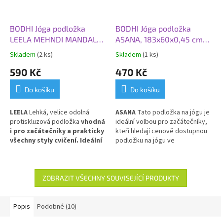
BODHI Jóga podložka
BODHI Jóga podložka
LEELA MEHNDI MANDALA,
ASANA, 183x60x0,45 cm,
183x60x0,45 cm,
mango
Skladem
(2 ks)
Skladem
(1 ks)
starorůžová
590 Kč
470 Kč
Do košíku
Do košíku
LEELA
Lehká, velice odolná
ASANA
Tato p
odložka na jógu je
protiskluzová podložka
vhodná
ideální volbou pro začátečníky,
i pro začátečníky a prakticky
kteří hledají cenově dostupnou
všechny styly cvičení. Ideální
podložku na jógu ve
pro každodenní použití
. PVC
standardním rozměru. Je l
ehká,
velice odolná, částečně
protiskluzová, vhodná pro
prakticky všechny styly cvičení
ZOBRAZIT VŠECHNY SOUVISEJÍCÍ PRODUKTY
a pro každodenní použití.
Popis
Podobné (10)