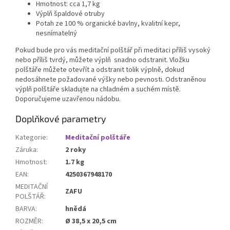
Hmotnost: cca 1,7 kg
Výplň špaldové otruby
Potah ze 100 % organické bavlny, kvalitní kepr,
nesnímatelný
Pokud bude pro vás meditační polštář při meditaci příliš vysoký
nebo příliš tvrdý, můžete výplň snadno odstranit. Vložku
polštáře můžete otevřít a odstranit tolik výplně, dokud
nedosáhnete požadované výšky nebo pevnosti. Odstraněnou
výplň polštáře skladujte na chladném a suchém místě.
Doporučujeme uzavřenou nádobu.
Doplňkové parametry
Kategorie
:
Meditační polštáře
Záruka
:
2 roky
Hmotnost
:
1.7 kg
EAN
:
4250367948170
MEDITAČNÍ
ZAFU
POLŠTÁŘ
:
BARVA
:
hnědá
ROZMĚR
:
Ø 38,5 x 20,5 cm