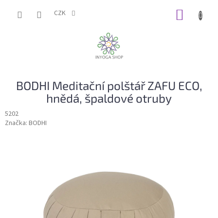
Přejít
NÁKUP
na
CZK
obsah
KOŠÍK
BODHI Meditační polštář ZAFU ECO,
hnědá, špaldové otruby
5202
Značka:
BODHI