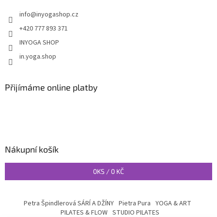
info
@
inyogashop.cz
+420 777 893 371
INYOGA SHOP
in.yoga.shop
Přijímáme online platby
Nákupní košík
0
KS /
0 KČ
Petra Špindlerová SÁRÍ A DŽÍNY
Pietra Pura
YOGA & ART
PILATES & FLOW
STUDIO PILATES