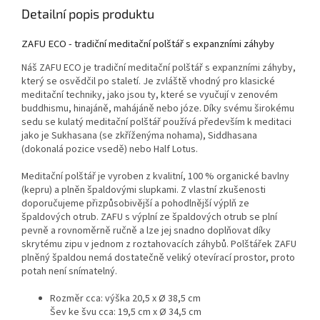
Detailní popis produktu
ZAFU ECO - tradiční meditační polštář s expanzními záhyby
Náš ZAFU ECO je tradiční meditační polštář s expanzními záhyby,
který se osvědčil po staletí. Je zvláště vhodný pro klasické
meditační techniky, jako jsou ty, které se vyučují v zenovém
buddhismu, hinajáně, mahájáně nebo józe. Díky svému širokému
sedu se kulatý meditační polštář používá především k meditaci
jako je Sukhasana (se zkříženýma nohama), Siddhasana
(dokonalá pozice vsedě) nebo Half Lotus.
Meditační polštář je vyroben z kvalitní, 100 % organické bavlny
(kepru) a plněn špaldovými slupkami. Z vlastní zkušenosti
doporučujeme přizpůsobivější a pohodlnější výplň ze
špaldových otrub. ZAFU s výplní ze špaldových otrub se plní
pevně a rovnoměrně ručně a lze jej snadno doplňovat díky
skrytému zipu v jednom z roztahovacích záhybů. Polštářek ZAFU
plněný špaldou nemá dostatečně veliký otevírací prostor, proto
potah není snímatelný.
Rozměr cca: výška 20,5 x Ø 38,5 cm
Šev ke švu cca: 19,5 cm x Ø 34,5 cm