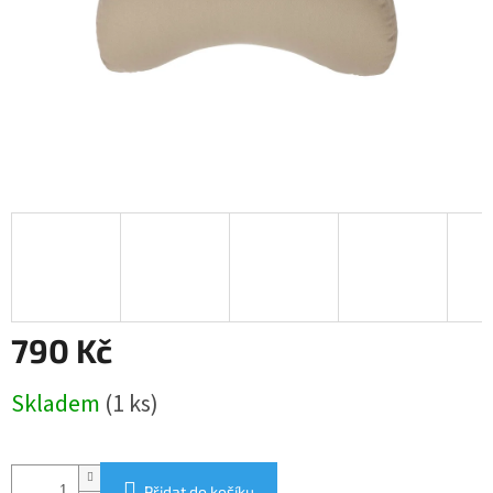
790 Kč
Měrná
Skladem
(1 ks)
cena:
Přidat do košíku