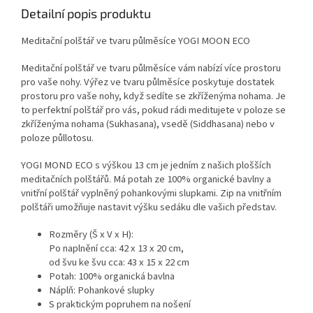
Detailní popis produktu
Meditační polštář ve tvaru půlměsíce YOGI MOON ECO
Meditační polštář ve tvaru půlměsíce vám nabízí více prostoru
pro vaše nohy. Výřez ve tvaru půlměsíce poskytuje dostatek
prostoru pro vaše nohy, když sedíte se zkříženýma nohama. Je
to perfektní polštář pro vás, pokud rádi meditujete v poloze se
zkříženýma nohama (Sukhasana), vsedě (Siddhasana) nebo v
poloze půllotosu.
YOGI MOND ECO s výškou 13 cm je jedním z našich plošších
meditačních polštářů. Má potah ze 100% organické bavlny a
vnitřní polštář vyplněný pohankovými slupkami. Zip na vnitřním
polštáři umožňuje nastavit výšku sedáku dle vašich představ.
Rozměry (Š x V x H):
Po naplnění cca: 42 x 13 x 20 cm,
od švu ke švu cca: 43 x 15 x 22 cm
Potah: 100% organická bavlna
Náplň: Pohankové slupky
S praktickým popruhem na nošení