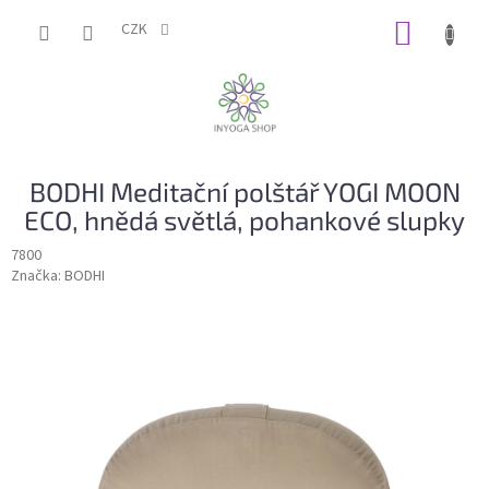
Přejít
NÁKUP
na
CZK
obsah
KOŠÍK
BODHI Meditační polštář YOGI MOON
ECO, hnědá světlá, pohankové slupky
7800
Značka:
BODHI