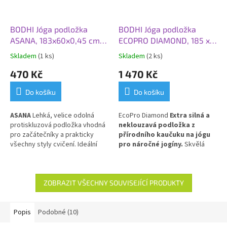
BODHI Jóga podložka
BODHI Jóga podložka
ASANA, 183x60x0,45 cm,
ECOPRO DIAMOND, 185 x
modrá
60 x 0,6 cm, modrá
Skladem
(1 ks)
Skladem
(2 ks)
470 Kč
1 470 Kč
Do košíku
Do košíku
ASANA
Lehká, velice odolná
EcoPro Diamond
Extra silná a
protiskluzová podložka vhodná
neklouzavá podložka z
pro začátečníky a prakticky
přírodního kaučuku na jógu
všechny styly cvičení. Ideální
pro náročné jogíny.
Skvělá
pro každodenní použití.
volba pro Vás, kteří dáváte
přednost přírodním materiálům!
ZOBRAZIT VŠECHNY SOUVISEJÍCÍ PRODUKTY
Popis
Podobné (10)