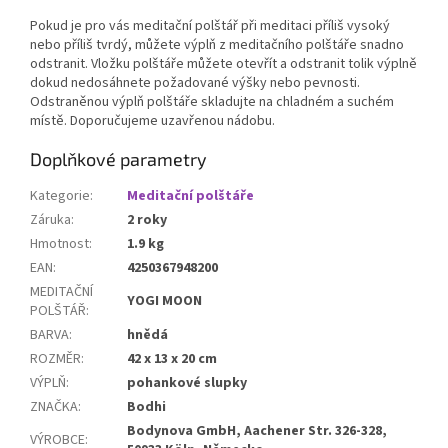
Pokud je pro vás meditační polštář při meditaci příliš vysoký
nebo příliš tvrdý, můžete výplň z meditačního polštáře snadno
odstranit. Vložku polštáře můžete otevřít a odstranit tolik výplně
dokud nedosáhnete požadované výšky nebo pevnosti.
Odstraněnou výplň polštáře skladujte na chladném a suchém
místě. Doporučujeme uzavřenou nádobu.
Doplňkové parametry
Kategorie
:
Meditační polštáře
Záruka
:
2 roky
Hmotnost
:
1.9 kg
EAN
:
4250367948200
MEDITAČNÍ
YOGI MOON
POLŠTÁŘ
:
BARVA
:
hnědá
ROZMĚR
:
42 x 13 x 20 cm
VÝPLŇ
:
pohankové slupky
ZNAČKA
:
Bodhi
Bodynova GmbH, Aachener Str. 326-328,
VÝROBCE
: