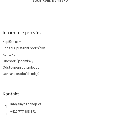
50933 Köln, Německo
Z
á
p
a
Informace pro vás
t
Napište nám
í
Dodací a platební podmínky
Kontakt
Obchodní podmínky
Odstoupení od smlouvy
Ochrana osobních údajů
Kontakt
info
@
inyogashop.cz
+420 777 893 371