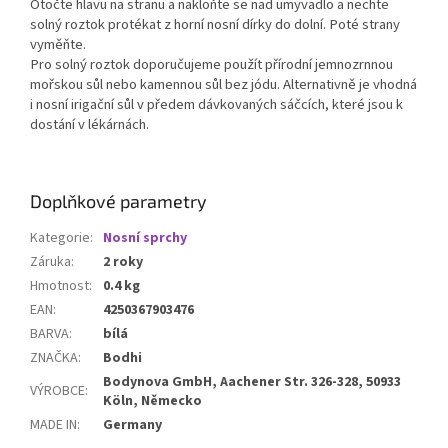
Otočte hlavu na stranu a nakloňte se nad umyvadlo a nechte
solný roztok protékat z horní nosní dírky do dolní. Poté strany
vyměňte.
Pro solný roztok doporučujeme použít přírodní jemnozrnnou
mořskou sůl nebo kamennou sůl bez jódu. Alternativně je vhodná
i nosní irigační sůl v předem dávkovaných sáčcích, které jsou k
dostání v lékárnách.
Doplňkové parametry
Kategorie
:
Nosní sprchy
Záruka
:
2 roky
Hmotnost
:
0.4 kg
EAN
:
4250367903476
BARVA
:
bílá
ZNAČKA
:
Bodhi
Bodynova GmbH, Aachener Str. 326-328, 50933
VÝROBCE
:
Köln, Německo
MADE IN
:
Germany