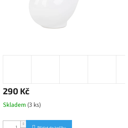
290 Kč
Měrná
Skladem
(3 ks)
cena:
Přidat do košíku