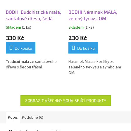
BODHI Buddhistická mala,
BODHI Náramek MALA,
santalové dřevo, šedá
zelený tyrkys, OM
Skladem
(1 ks)
Skladem
(1 ks)
330 Kč
230 Kč
Do košíku
Do košíku
Tradiční mala ze santalového
Náramek Mala s korálky ze
dřeva s šedou třásní.
zeleného tyrkysu a symbolem
OM.
ZOBRAZIT VŠECHNY SOUVISEJÍCÍ PRODUKTY
Popis
Podobné (6)