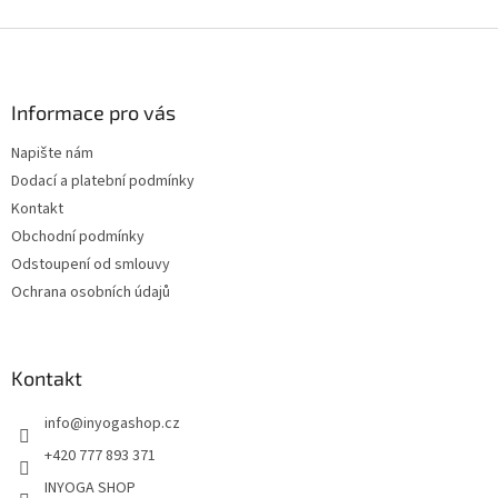
Z
á
p
a
Informace pro vás
t
Napište nám
í
Dodací a platební podmínky
Kontakt
Obchodní podmínky
Odstoupení od smlouvy
Ochrana osobních údajů
Kontakt
info
@
inyogashop.cz
+420 777 893 371
INYOGA SHOP