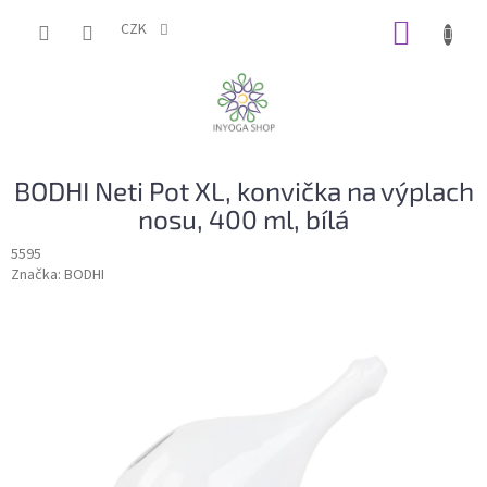
Přejít
NÁKUP
na
CZK
obsah
KOŠÍK
BODHI Neti Pot XL, konvička na výplach
nosu, 400 ml, bílá
5595
Značka:
BODHI