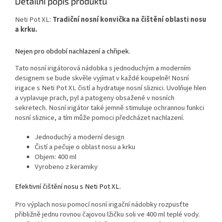
Detailní popis produktu
Neti Pot XL:
Tradiční nosní konvička na čištění oblasti nosu
a krku.
Nejen pro období nachlazení a chřipek.
Tato nosní irigátorová nádobka s jednoduchým a moderním
designem se bude skvěle vyjímat v každé koupelně! Nosní
irigace s Neti Pot XL čistí a hydratuje nosní sliznici. Uvolňuje hlen
a vyplavuje prach, pyl a patogeny obsažené v nosních
sekretech. Nosní irigátor také jemně stimuluje ochrannou funkci
nosní sliznice, a tím může pomoci předcházet nachlazení.
Jednoduchý a moderní design
Čistí a pečuje o oblast nosu a krku
Objem: 400 ml
Vyrobeno z keramiky
Efektivní čištění nosu s Neti Pot XL.
Pro výplach nosu pomocí nosní irigační nádobky rozpusťte
přibližně jednu rovnou čajovou lžičku soli ve 400 ml teplé vody.