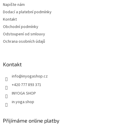
t
Napište nám
í
Dodací a platební podmínky
Kontakt
Obchodní podmínky
Odstoupení od smlouvy
Ochrana osobních údajů
Kontakt
info
@
inyogashop.cz
+420 777 893 371
INYOGA SHOP
in.yoga.shop
Přijímáme online platby