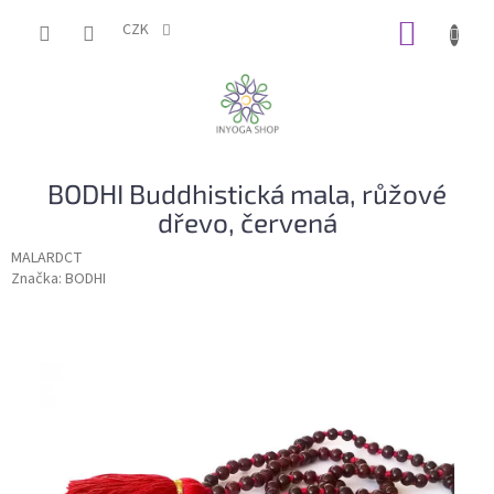
Přejít
NÁKUP
na
CZK
obsah
KOŠÍK
BODHI Buddhistická mala, růžové
dřevo, červená
MALARDCT
Značka:
BODHI