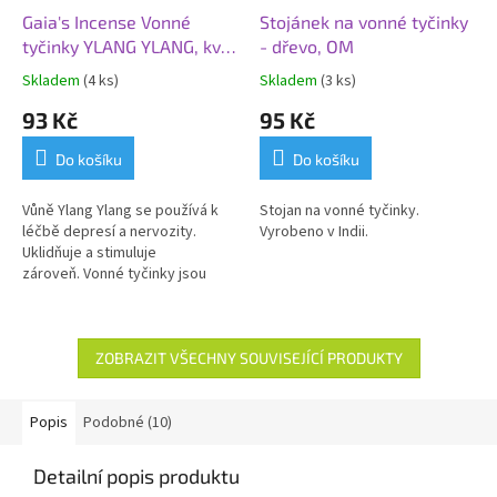
Gaia's Incense Vonné
Stojánek na vonné tyčinky
tyčinky YLANG YLANG, květ
- dřevo, OM
květin
Skladem
(4 ks)
Skladem
(3 ks)
93 Kč
95 Kč
Do košíku
Do košíku
Vůně Ylang Ylang se používá k
Stojan na vonné tyčinky.
léčbě depresí a nervozity.
Vyrobeno v Indii.
Uklidňuje a stimuluje
zároveň.
Vonné tyčinky jsou
100% přírodní a ručně
vyrobené.
ZOBRAZIT VŠECHNY SOUVISEJÍCÍ PRODUKTY
Popis
Podobné (10)
Detailní popis produktu