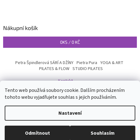
Nákupní košík
0
KS /
0 KČ
Petra Špindlerová SÁRÍ A DŽÍNY
Pietra Pura
YOGA & ART
PILATES & FLOW
STUDIO PILATES
Kontakt
Tento web používá soubory cookie. Dalším procházením
tohoto webu vyjadřujete souhlas s jejich používáním.
Vytvořil Shoptet
Nastavení
Copyright 2026
INYOGA SHOP
. Všechna práva vyhrazena.
Upravit
Odmítnout
Souhlasím
nastavení cookies