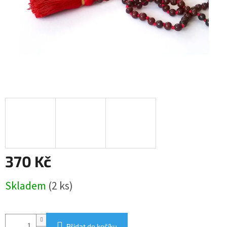
370 Kč
Měrná
Skladem
(2 ks)
cena:
Přidat do košíku