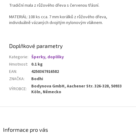
Tradiční mala z růžového dřeva s červenou třásní.
MATERIÁL: 108 ks cca. 7 mm korálků z růžového dřeva,
individuálně vázaných dvojitým nylonovým vláknem.
Doplňkové parametry
Kategorie
:
Šperky, doplňky
Hmotnost
:
0.1 kg
EAN
:
4250367916582
ZNAČKA
:
Bodhi
Bodynova GmbH, Aachener Str. 326-328, 50933
VÝROBCE
:
Köln, Německo
Z
á
p
a
Informace pro vás