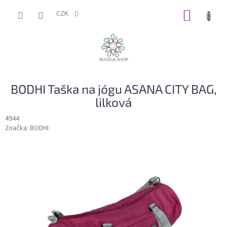
Přejít
NÁKUP
na
CZK
obsah
KOŠÍK
BODHI Taška na jógu ASANA CITY BAG,
lilková
4944
Značka:
BODHI