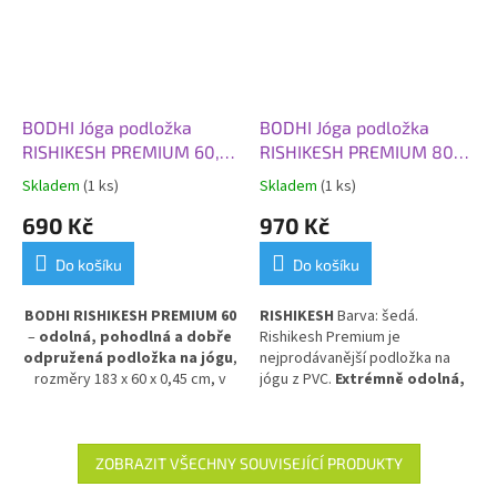
BODHI Jóga podložka
BODHI Jóga podložka
RISHIKESH PREMIUM 60,
RISHIKESH PREMIUM 80
183x60x0,45 cm, růžová
XL, 200x80x0,45 cm, šedá
Skladem
(1 ks)
Skladem
(1 ks)
690 Kč
970 Kč
Do košíku
Do košíku
BODHI RISHIKESH PREMIUM 60
RISHIKESH
Barva: šedá.
–
odolná, pohodlná a dobře
Rishikesh Premium je
odpružená podložka na jógu
,
nejprodávanější podložka na
rozměry 183 x 60 x 0,45 cm, v
jógu z PVC.
Extrémně odolná,
jemné růžové barvě.
Poskytuje
obzvláště silná, pružná a
výbornou izolaci od chladné
tlumící nárazy ve velikosti XL.
podlahy
a stabilní oporu při
cvičení. Vyrobena z PVC pro
ZOBRAZIT VŠECHNY SOUVISEJÍCÍ PRODUKTY
dlouhou životnost a snadnou