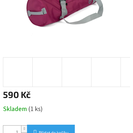
590 Kč
Měrná
Skladem
(1 ks)
cena:
Přidat do košíku