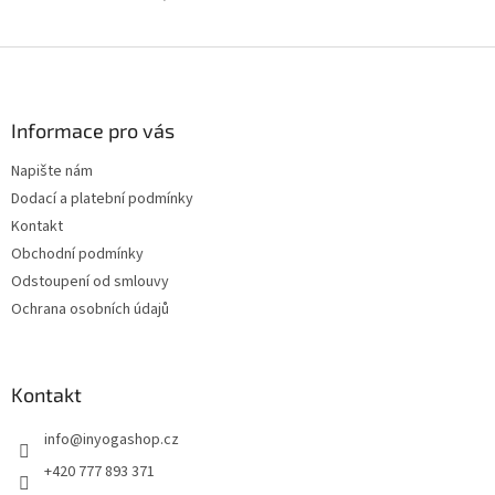
Z
á
p
a
Informace pro vás
t
Napište nám
í
Dodací a platební podmínky
Kontakt
Obchodní podmínky
Odstoupení od smlouvy
Ochrana osobních údajů
Kontakt
info
@
inyogashop.cz
+420 777 893 371