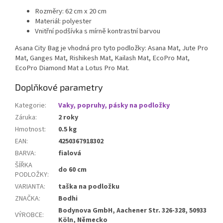
Rozměry: 62 cm x 20 cm
Materiál: polyester
Vnitřní podšívka s mírně kontrastní barvou
Asana City Bag je vhodná pro tyto podložky: Asana Mat, Jute Pro
Mat, Ganges Mat, Rishikesh Mat, Kailash Mat, EcoPro Mat,
EcoPro Diamond Mat a Lotus Pro Mat.
Doplňkové parametry
Kategorie
:
Vaky, popruhy, pásky na podložky
Záruka
:
2 roky
Hmotnost
:
0.5 kg
EAN
:
4250367918302
BARVA
:
fialová
ŠÍŘKA
do 60 cm
PODLOŽKY
:
VARIANTA
:
taška na podložku
ZNAČKA
:
Bodhi
Bodynova GmbH, Aachener Str. 326-328, 50933
VÝROBCE
:
Köln, Německo