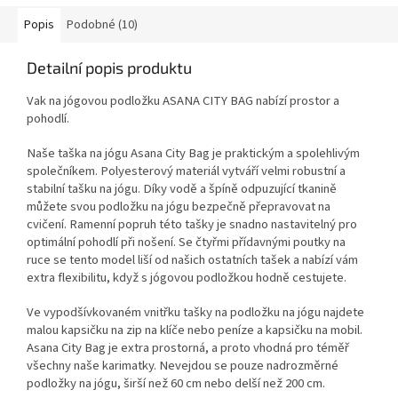
údržbu.
Popis
Podobné (10)
Detailní popis produktu
Vak na jógovou podložku ASANA CITY BAG nabízí prostor a
pohodlí.
Naše taška na jógu Asana City Bag je praktickým a spolehlivým
společníkem. Polyesterový materiál vytváří velmi robustní a
stabilní tašku na jógu. Díky vodě a špíně odpuzující tkanině
můžete svou podložku na jógu bezpečně přepravovat na
cvičení. Ramenní popruh této tašky je snadno nastavitelný pro
optimální pohodlí při nošení. Se čtyřmi přídavnými poutky na
ruce se tento model liší od našich ostatních tašek a nabízí vám
extra flexibilitu, když s jógovou podložkou hodně cestujete.
Ve vypodšívkovaném vnitřku tašky na podložku na jógu najdete
malou kapsičku na zip na klíče nebo peníze a kapsičku na mobil.
Asana City Bag je extra prostorná, a proto vhodná pro téměř
všechny naše karimatky. Nevejdou se pouze nadrozměrné
podložky na jógu, širší než 60 cm nebo delší než 200 cm.