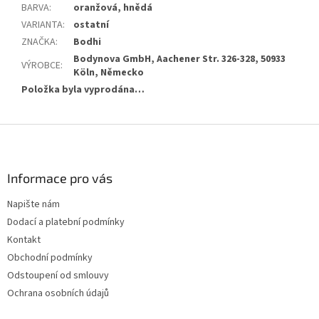
BARVA
:
oranžová, hnědá
VARIANTA
:
ostatní
ZNAČKA
:
Bodhi
Bodynova GmbH, Aachener Str. 326-328, 50933
VÝROBCE
:
Köln, Německo
Položka byla vyprodána…
Z
á
p
a
Informace pro vás
t
Napište nám
í
Dodací a platební podmínky
Kontakt
Obchodní podmínky
Odstoupení od smlouvy
Ochrana osobních údajů