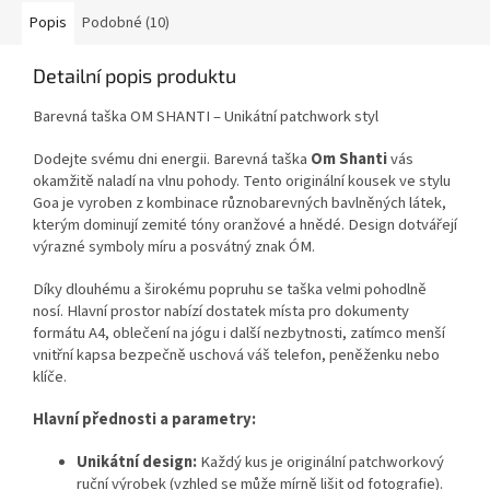
Popis
Podobné (10)
Detailní popis produktu
Barevná taška OM SHANTI – Unikátní patchwork styl
Dodejte svému dni energii. Barevná taška
Om Shanti
vás
okamžitě naladí na vlnu pohody. Tento originální kousek ve stylu
Goa je vyroben z kombinace různobarevných bavlněných látek,
kterým dominují zemité tóny oranžové a hnědé. Design dotvářejí
výrazné symboly míru a posvátný znak ÓM.
Díky dlouhému a širokému popruhu se taška velmi pohodlně
nosí. Hlavní prostor nabízí dostatek místa pro dokumenty
formátu A4, oblečení na jógu i další nezbytnosti, zatímco menší
vnitřní kapsa bezpečně uschová váš telefon, peněženku nebo
klíče.
Hlavní přednosti a parametry:
Unikátní design:
Každý kus je originální patchworkový
ruční výrobek (vzhled se může mírně lišit od fotografie).