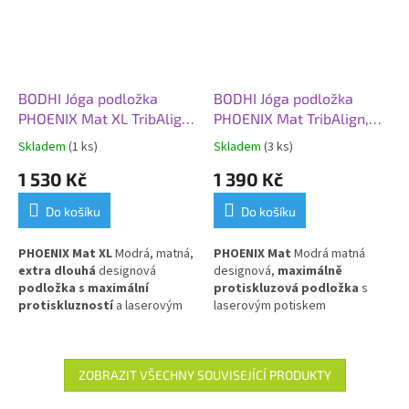
BODHI Jóga podložka
BODHI Jóga podložka
PHOENIX Mat XL TribAlign,
PHOENIX Mat TribAlign,
200 x 66 x 0,4 cm, modrá
185 x 66 x 0,4 cm, modrá
Skladem
(1 ks)
Skladem
(3 ks)
(matná)
(matná)
1 530 Kč
1 390 Kč
Do košíku
Do košíku
PHOENIX Mat XL
Modrá, matná,
PHOENIX Mat
Modrá matná
extra dlouhá
designová
designová,
maximálně
podložka s maximální
protiskluzová podložka
s
protiskluzností
a laserovým
laserovým potiskem
potiskem TribAlign. Vyrobena z
TribAlign
.
Přírodní kaučuk s PU
přírodního kaučuku s PU
povlakem.
povlakem.
ZOBRAZIT VŠECHNY SOUVISEJÍCÍ PRODUKTY