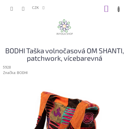
Přejít
NÁKUP
na
CZK
obsah
KOŠÍK
BODHI Taška volnočasová OM SHANTI,
patchwork, vícebarevná
5928
Značka:
BODHI