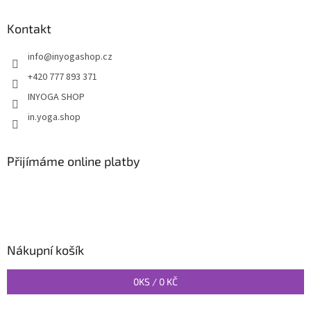
Kontakt
info
@
inyogashop.cz
+420 777 893 371
INYOGA SHOP
in.yoga.shop
Přijímáme online platby
Nákupní košík
0
KS /
0 KČ