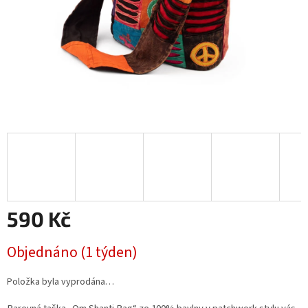
590 Kč
Měrná
Objednáno (1 týden)
cena:
Položka byla vyprodána…