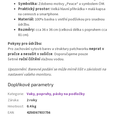
Symbolika:
Zdobeno motivy „Peace“ a symbolem ÓM.
Praktický prostor:
Velká hlavní přihrádka + malá kapsa
na cennosti a smartphone.
Materiál:
100% bavlna s vnitřní podšívkou pro snadnou
údržbu.
Rozměry:
cca 36 x 36 cm (celková délka s popruhem cca
81 cm).
Pokyny pro údržbu:
Pro zachování sytosti barev a struktury patchworku
neprat v
pračce a nesušit v sušičce
. Doporučujeme pouze
šetrné
ruční čištění
vlažnou vodou.
Upozornění: Barevné podání se může mírně lišit v závislosti na
nastavení vašeho monitoru.
Doplňkové parametry
Kategorie
:
Vaky, popruhy, pásky na podložky
Záruka
:
2 roky
Hmotnost
:
0.4 kg
EAN
:
4250367933756