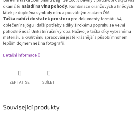
Barevná taška „Om Shanti Bag“ ze 100% bavlny v patchwork stylu vás
okamžitě
naladí na vlnu pohody
. Kombinace oranžových a hnědých
látek je doplněna symboly míru a posvátným znakem ÓM.
Taška nabízí
dostatek prostoru
pro dokumenty formátu A4,
oblečení na jógu i další potřeby a díky širokému popruhu se velmi
pohodlně nosí.
Unikátní ruční výroba. Naživo je taška díky vybranému
materiálu a kvalitnímu zpracování ještě krásnější a působí mnohem
lepším dojmem než na fotografii.
Detailní informace
ZEPTAT SE
SDÍLET
Související produkty