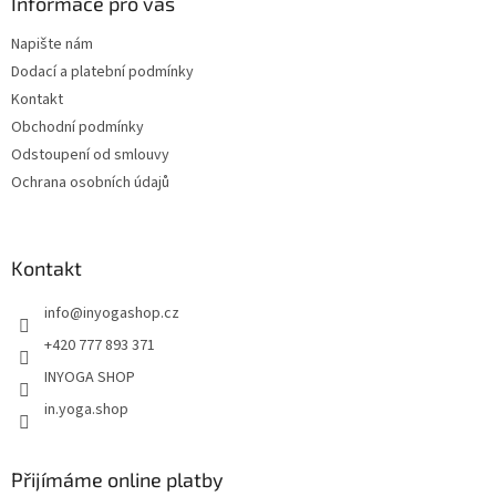
a
Informace pro vás
t
Napište nám
í
Dodací a platební podmínky
Kontakt
Obchodní podmínky
Odstoupení od smlouvy
Ochrana osobních údajů
Kontakt
info
@
inyogashop.cz
+420 777 893 371
INYOGA SHOP
in.yoga.shop
Přijímáme online platby