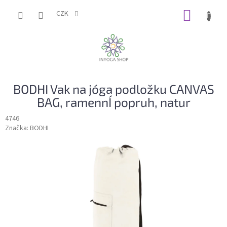
Přejít
NÁKUP
na
CZK
obsah
KOŠÍK
BODHI Vak na jóga podložku CANVAS
BAG, ramennÍ popruh, natur
4746
Značka:
BODHI