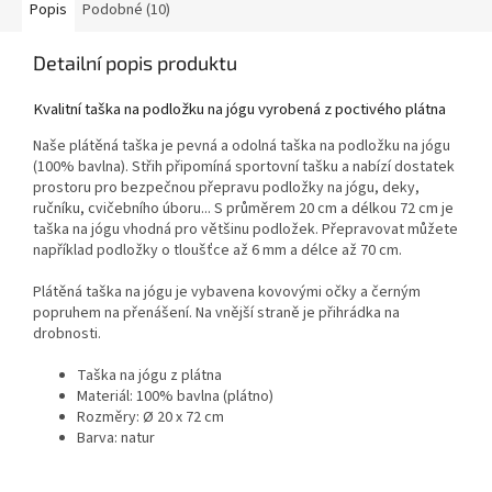
Popis
Podobné (10)
Detailní popis produktu
Kvalitní taška na podložku na jógu vyrobená z poctivého plátna
Naše plátěná taška je pevná a odolná taška na podložku na jógu
(100% bavlna). Střih připomíná sportovní tašku a nabízí dostatek
prostoru pro bezpečnou přepravu podložky na jógu, deky,
ručníku, cvičebního úboru... S průměrem 20 cm a délkou 72 cm je
taška na jógu vhodná pro většinu podložek. Přepravovat můžete
například podložky o tloušťce až 6 mm a délce až 70 cm.
Plátěná taška na jógu je vybavena kovovými očky a černým
popruhem na přenášení. Na vnější straně je přihrádka na
drobnosti.
Taška na jógu z plátna
Materiál: 100% bavlna (plátno)
Rozměry: Ø 20 x 72 cm
Barva: natur