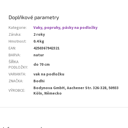
Doplňkové parametry
Kategorie
:
Vaky, popruhy, pásky na podložky
Záruka
:
2 roky
Hmotnost
:
0.4 kg
EAN
:
4250367942321
BARVA
:
natur
ŠÍŘKA
do 70 cm
PODLOŽKY
:
VARIANTA
:
vak na podložku
ZNAČKA
:
Bodhi
Bodynova GmbH, Aachener Str. 326-328, 50933
VÝROBCE
:
Köln, Německo
Z
á
p