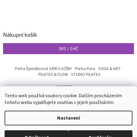
Nákupní košík
0
KS /
0 KČ
Petra Špindlerová SÁRÍ A DŽÍNY
Pietra Pura
YOGA & ART
PILATES & FLOW
STUDIO PILATES
Kontakt
Tento web používá soubory cookie. Dalším procházením
tohoto webu vyjadřujete souhlas s jejich používáním.
Vytvořil Shoptet
Nastavení
Copyright 2026
INYOGA SHOP
. Všechna práva vyhrazena.
Upravit