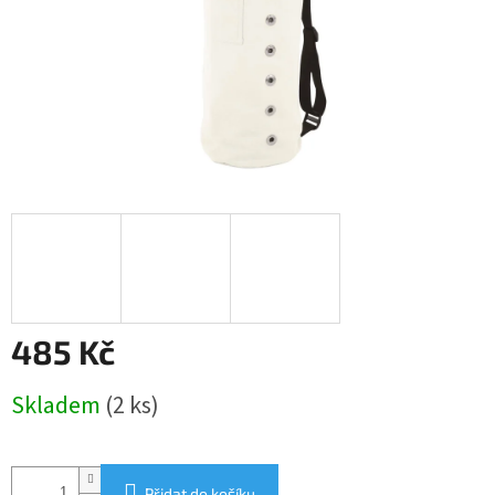
485 Kč
Měrná
Skladem
(2 ks)
cena:
Přidat do košíku