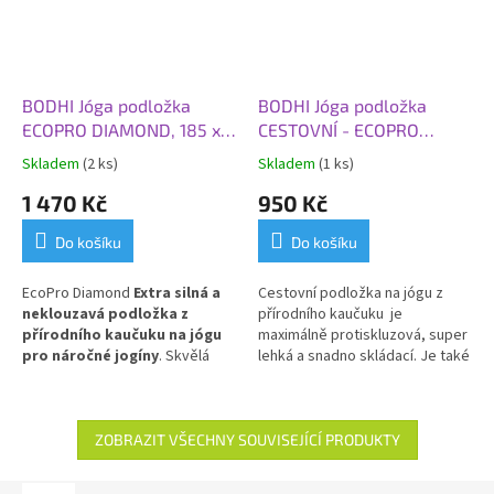
BODHI Jóga podložka
BODHI Jóga podložka
ECOPRO DIAMOND, 185 x
CESTOVNÍ - ECOPRO
60 x 0,6 cm, šedá tmavá
TRAVEL, 185x60x0,13 cm,
Skladem
(2 ks)
Skladem
(1 ks)
šedá
1 470 Kč
950 Kč
Do košíku
Do košíku
EcoPro Diamond
Extra silná a
Cestovní podložka na jógu z
neklouzavá podložka z
přírodního kaučuku je
přírodního kaučuku na jógu
maximálně protiskluzová, super
pro náročné jogíny
. Skvělá
lehká a snadno skládací.
Je také
volba pro Vás, kteří dáváte
ideální jako protiskluzový a
přednost přírodním materiálům!
hygienický kryt na vaši praxi v
jógových studiích.
ZOBRAZIT VŠECHNY SOUVISEJÍCÍ PRODUKTY