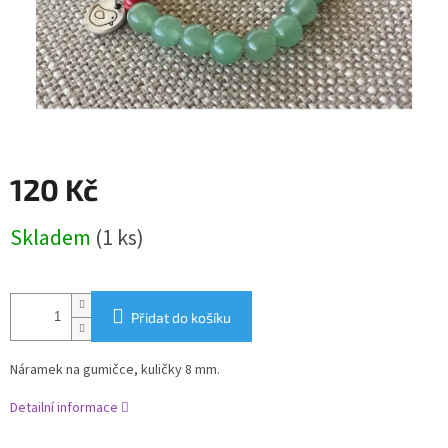
120 Kč
Měrná
Skladem
(1 ks)
cena:
Přidat do košíku
Náramek na gumičce, kuličky 8 mm.
Detailní informace