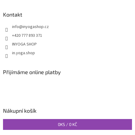
Kontakt
info
@
inyogashop.cz
+420 777 893 371
INYOGA SHOP
in.yoga.shop
Přijímáme online platby
Nákupní košík
0
KS /
0 KČ