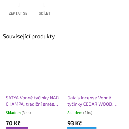
ZEPTAT SE
SDÍLET
Související produkty
SATYA Vonné tyčinky NAG
Gaia's Incense Vonné
CHAMPA, tradiční směs
tyčinky CEDAR WOOD,
vůní, 10 ks, 15 g, více
cedrové dřevo
Skladem
(3 ks)
Skladem
(2 ks)
variant
70 Kč
93 Kč