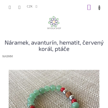
Přejít
NÁKUP
na
CZK
obsah
KOŠÍK
Náramek, avanturín, hematit, červený
korál, ptáče
NA8MM