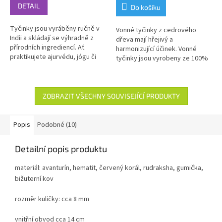
DETAIL
Do košíku
Tyčinky jsou vyráběny ručně v
Vonné tyčinky z cedrového
Indii a skládají se výhradně z
dřeva mají hřejivý a
přírodních ingrediencí. Ať
harmonizující účinek. Vonné
praktikujete ajurvédu, jógu či
tyčinky jsou vyrobeny ze 100%
meditaci, s vůní tyčinek SATYA
přírodních surovin.
si zpříjemníte a prohloubíte svůj
prožitek.
ZOBRAZIT VŠECHNY SOUVISEJÍCÍ PRODUKTY
Popis
Podobné (10)
Detailní popis produktu
materiál: avanturín, hematit, červený korál, rudraksha, gumička,
bižuterní kov
rozměr kuličky: cca 8 mm
vnitřní obvod cca 14 cm