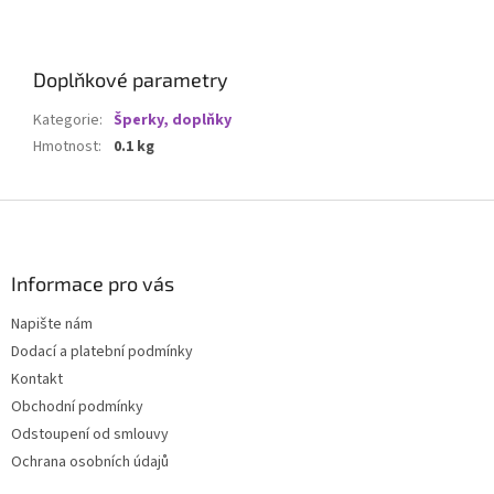
Doplňkové parametry
Kategorie
:
Šperky, doplňky
Hmotnost
:
0.1 kg
Z
á
p
a
Informace pro vás
t
Napište nám
í
Dodací a platební podmínky
Kontakt
Obchodní podmínky
Odstoupení od smlouvy
Ochrana osobních údajů