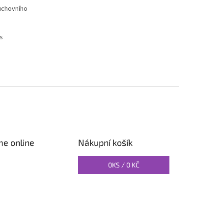
duchovního
s
me online
Nákupní košík
0
KS /
0 KČ