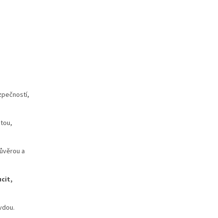
zpečností,
itou,
důvěrou a
cit,
vdou.