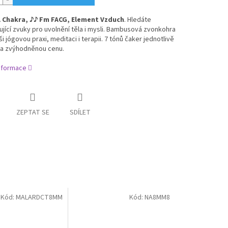
 Chakra,
♪
♪ Fm FACG, Element Vzduch
. H
ledáte
jící zvuky pro uvolnění těla i mysli. Bambusová zvonkohra
ši jógovou praxi, meditaci i terapii. 7 tónů čaker jednotlivě
za zvýhodněnou cenu.
informace
ZEPTAT SE
SDÍLET
Kód:
MALARDCT8MM
Kód:
NA8MM8