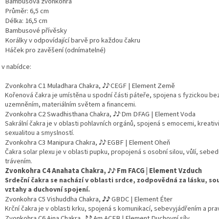
Bambusová zvonkohra
Průměr: 6,5 cm
Délka: 16,5 cm
Bambusové přívěsky
Korálky v odpovídající barvě pro každou čakru
Háček pro zavěšení (odnímatelné)
 v nabídce:
Zvonkohra C1 Muladhara Chakra,
♪
♪
CEGF | Element Země
Kořenová čakra je u
místěna u spodní části páteře, spojena s fyzickou be
uzemněním, materiálním světem a financemi.
Zvonkohra C2 Swadhisthana Chakra,
♪
♪ Dm DFAG | Element Voda
Sakrální čakra je v oblasti pohlavních orgánů, spojená s emocemi, kreativ
sexualitou a smyslností.
Zvonkohra C3 Manipura Chakra,
♪
♪ EGBF | Element Oheň
Čakra solar plexu je v oblasti pupku, propojená s osobní silou, vůlí, sebe
trávením.
Zvonkohra C4 Anahata Chakra,
♪
♪ Fm FACG | Element Vzduch
Srdeční čakra se nachází v oblasti srdce, zodpovědná za lásku, sou
vztahy a duchovní spojení.
Zvonkohra C5 Vishuddha Chakra,
♪
♪
GBDC | Element
Éter
Krční čakra je v oblasti krku, spojená s komunikací, sebevyjádřením a pra
Zvonkohra C6 Ajna Chakra,
♪
♪
Am ACEB | Element Duchovní síly