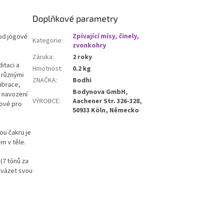
Doplňkové parametry
od jógové
Zpívající mísy, činely,
Kategorie
:
zvonkohry
Záruka
:
2 roky
itaci a
Hmotnost
:
0.2 kg
 různými
ZNAČKA
:
Bodhi
vibrace,
Bodynova GmbH,
o navození
VÝROBCE
:
Aachener Str. 326-328,
čové pro
50933 Köln, Německo
ou čakru je
em v těle.
(7 tónů za
ovázet svou