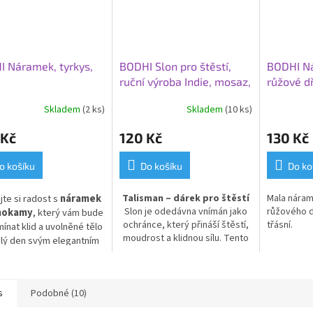
 Náramek, tyrkys,
BODHI Slon pro štěstí,
BODHI N
ruční výroba Indie, mosaz,
růžové d
výška 2 cm
Skladem
(2 ks)
Skladem
(10 ks)
 Kč
120 Kč
130 Kč
o košíku
Do košíku
Do ko
jte si radost s
náramek
Talisman – dárek pro štěstí
Mala náram
Slon je odedávna vnímán jako
růžového d
ahokamy
, který vám bude
ochránce, který přináší štěstí,
třásní.
ínat klid a uvolněné tělo
moudrost a klidnou sílu. Tento
lý den svým elegantním
elegantní talisman je
jógovým symbolem.
originálním dárkem pro vaše
blízké – symbolizuje harmonii,
ochranu a pozitivní energii,
s
Podobné (10)
kterou si obdarovaný ponese