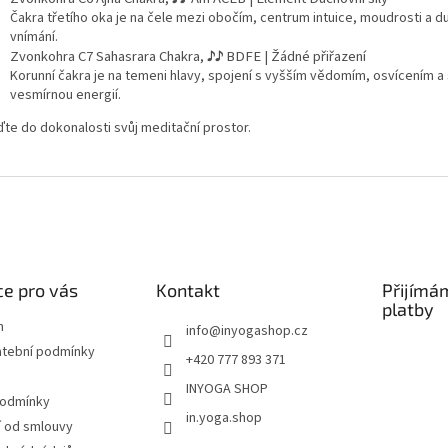
Čakra třetího oka je na čele mezi obočím, centrum intuice, moudrosti a 
vnímání.
Zvonkohra C7 Sahasrara Chakra,
♪
♪
BDFE | Žádné přiřazení
Korunní čakra je na temeni hlavy, spojení s vyšším vědomím, osvícením a 
vesmírnou energií.
ďte do dokonalosti svůj meditační prostor.
e pro vás
Kontakt
Přijímá
platby
m
info
@
inyogashop.cz
atební podmínky
+420 777 893 371
INYOGA SHOP
podmínky
in.yoga.shop
 od smlouvy