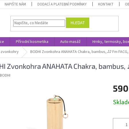
NAPIŠTE NÁM
DODACÍ A PLATEBNÍ PODMÍNKY
KONTAKT
O
HLEDAT
ace
Přírodní kosmetika
Auto-masáž
Hrnky, termosky, bo
y, zvonkohry
BODHI Zvonkohra ANAHATA Chakra, bambus, ♪♪ Fm FACG,
I Zvonkohra ANAHATA Chakra, bambus, 
BODHI
590
Měrná
Skla
cena: