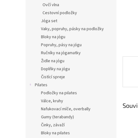
n
Ovčí vlna
e
Cestovní podložky
l
Jóga set
Vaky, popruhy, pásky na podložky
Bloky na jógu
Popruhy, pásy na jógu
Ručníky na jógamatky
Židle na jógu
Doplňky na jógu
Čistící spreje
Pilates
Podložky na pilates
Válce, kruhy
Souvi
Nafukovací míče, overbally
Gumy (terabandy)
Činky, závaží
Bloky na pilates