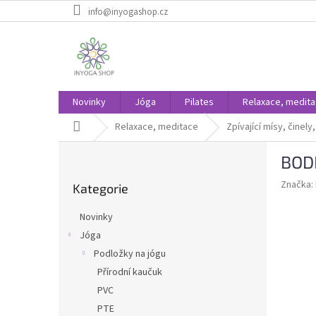
Přejít
info@inyogashop.cz
na
obsah
Novinky
Jóga
Pilates
Relaxace, medit
Domů
Relaxace, meditace
Zpívající mísy, činel
P
BODH
o
Přeskočit
s
Značka:
Kategorie
kategorie
t
r
Novinky
a
Jóga
n
Podložky na jógu
n
í
Přírodní kaučuk
p
PVC
a
PTE