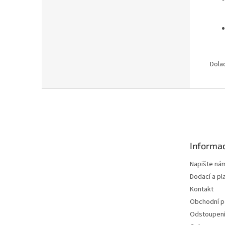
Dola
Z
á
p
a
t
Informac
í
Napište ná
Dodací a pl
Kontakt
Obchodní 
Odstoupení