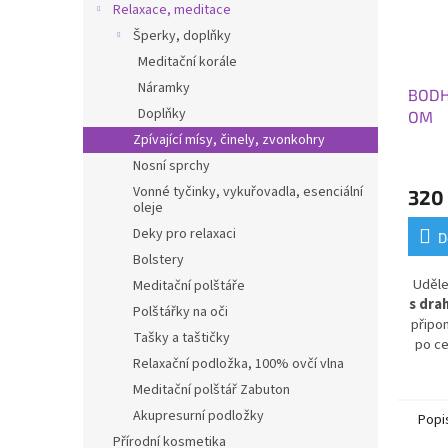
Relaxace, meditace
Šperky, doplňky
Meditační korále
Náramky
BODHI
Doplňky
OM
Zpívající mísy, činely, zvonkohry
Nosní sprchy
Vonné tyčinky, vykuřovadla, esenciální
320
oleje
Deky pro relaxaci
D
Bolstery
Uděle
Meditační polštáře
s dr
Polštářky na oči
připom
Tašky a taštičky
po ce
Relaxační podložka, 100% ovčí vlna
Meditační polštář Zabuton
Akupresurní podložky
Popi
Přírodní kosmetika