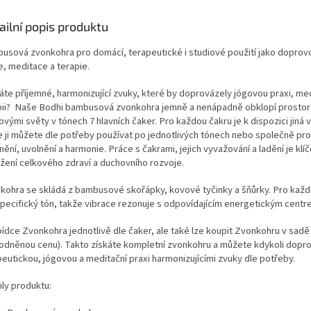
vždy s sebou.
ailní popis produktu
usová zvonkohra pro domácí, terapeutické i studiové použití jako doprov
e, meditace a terapie.
áte příjemné, harmonizující zvuky, které by doprovázely jógovou praxi, med
pii? Naše Bodhi bambusová zvonkohra jemně a nenápadně obklopí prostor
vými světy v tónech 7 hlavních čaker. Pro každou čakru je k dispozici jiná 
e ji můžete dle potřeby používat po jednotlivých tónech nebo společně pr
nění, uvolnění a harmonie.
Práce s čakrami, jejich vyvažování a ladění je klí
žení celkového zdraví a duchovního rozvoje.
kohra se skládá z bambusové skořápky, kovové tyčinky a šňůrky. Pro každ
 specifický tón, takže vibrace rezonuje s odpovídajícím energetickým centr
bídce Zvonkohra jednotlivě dle čaker, ale také lze koupit Zvonkohru v sadě 
odněnou cenu). Takto získáte kompletní zvonkohru a můžete kdykoli dopr
peutickou, jógovou a meditační praxi harmonizujícími zvuky dle potřeby.
ily produktu: