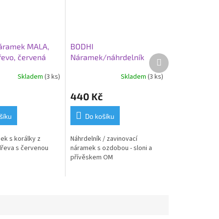
áramek MALA,
BODHI
řevo, červená
Náramek/náhrdelník
Další
produkt
MALA, santalové dřevo,
Skladem
(3 ks)
Skladem
(3 ks)
OM
440 Kč
šíku
Do košíku
ek s korálky z
Náhrdelník / zavinovací
řeva s červenou
náramek s ozdobou - sloni a
přívěskem OM