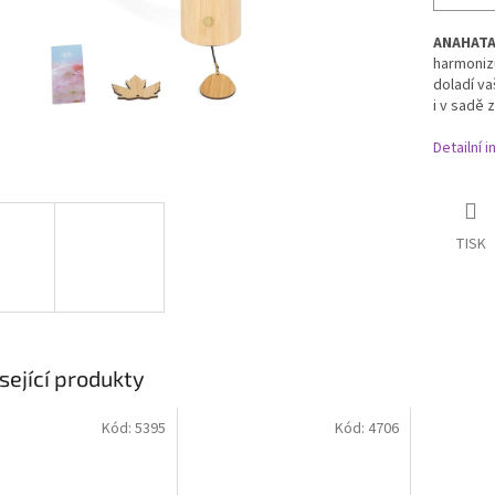
ANAHATA
harmonizu
doladí va
i v sadě 
Detailní 
TISK
sející produkty
Kód:
5395
Kód:
4706