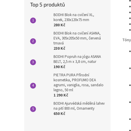
Top 5 produktů
BODHI Blok na cvičení XL,
korek, 230x120x75 mm
280 Kč
BODHI Blok na cvičení ASANA,
EVA, 305x205x50 mm, červená
Tóny
tmavá
230 Kč
BODHI Popruh na jógu ASANA
BELT, 2,5 m x 3,8 cm, natur
190 Kč
PIETRA PURA Přírodní
kosmetika, PROFUMO DEA
agrumi, vaniglia, rosa, sandalo
legno, 50 ml
1 290 Kč
BODHI Ajurvédská měděná lahev
na pití 800 ml, Ornamenty
650 Kč