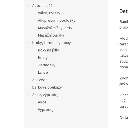
Auto-masáž
Det
Válce, rollery
Akupresurní podložky
Bamb
prax
Masážní míčky, sety
Masážní buráky
Hled
Hrnky, termosky, boxy
tera
zvuko
Boxy na jídlo
takž
Hrnky
souz
Termosky
dosa
Lahve
Zvon
Ajurvéda
jiný
Dárkové poukazy
V na
Akce, výprodej
zvýh
Akce
tera
Výprodej
Deta