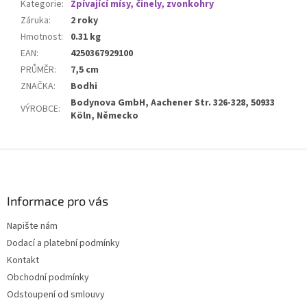
Kategorie
:
Zpívající mísy, činely, zvonkohry
Záruka
:
2 roky
Hmotnost
:
0.31 kg
EAN
:
4250367929100
PRŮMĚR
:
7,5 cm
ZNAČKA
:
Bodhi
Bodynova GmbH, Aachener Str. 326-328, 50933
VÝROBCE
:
Köln, Německo
Z
á
p
a
Informace pro vás
t
Napište nám
í
Dodací a platební podmínky
Kontakt
Obchodní podmínky
Odstoupení od smlouvy