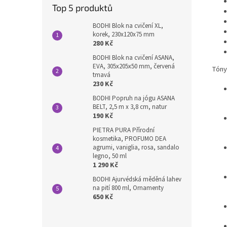
Top 5 produktů
BODHI Blok na cvičení XL,
korek, 230x120x75 mm
280 Kč
BODHI Blok na cvičení ASANA,
EVA, 305x205x50 mm, červená
Tóny
tmavá
230 Kč
BODHI Popruh na jógu ASANA
BELT, 2,5 m x 3,8 cm, natur
190 Kč
PIETRA PURA Přírodní
kosmetika, PROFUMO DEA
agrumi, vaniglia, rosa, sandalo
legno, 50 ml
1 290 Kč
BODHI Ajurvédská měděná lahev
na pití 800 ml, Ornamenty
650 Kč