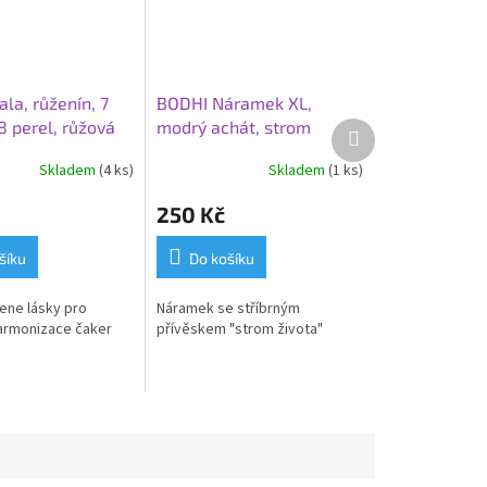
la, růženín, 7
BODHI Náramek XL,
8 perel, růžová
modrý achát, strom
Další
produkt
života
Skladem
(4 ks)
Skladem
(1 ks)
250 Kč
šíku
Do košíku
ene lásky pro
Náramek se stříbrným
armonizace čaker
přívěskem "strom života"