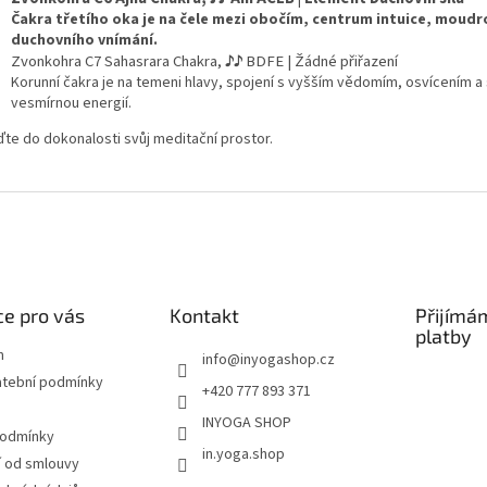
Čakra třetího oka je na čele mezi obočím, centrum intuice, moudr
duchovního vnímání.
Zvonkohra C7 Sahasrara Chakra,
♪
♪
BDFE | Žádné přiřazení
Korunní čakra je na temeni hlavy, spojení s vyšším vědomím, osvícením a 
vesmírnou energií.
ďte do dokonalosti svůj meditační prostor.
e pro vás
Kontakt
Přijímá
platby
m
info
@
inyogashop.cz
atební podmínky
+420 777 893 371
INYOGA SHOP
podmínky
in.yoga.shop
 od smlouvy