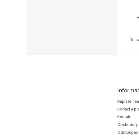
Dola
Z
á
p
a
t
Informac
í
Napište ná
Dodací a pl
Kontakt
Obchodní 
Odstoupení