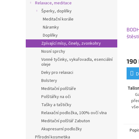
Relaxace, meditace
Šperky, doplňky
Meditační korále
Náramky
BODH
Doplňky
štěst
mosaz
Zpívající mísy, činely, zvonkohry
Nosní sprchy
Vonné tyčinky, vykuřovadla, esenciální
190
oleje
Deky pro relaxaci
D
Bolstery
Talis
Meditační polštáře
G
Polštářky na oči
pře
Tašky a taštičky
vše
štěst
Relaxační podložka, 100% ovčí vlna
orig
Meditační polštář Zabuton
Vaše 
Akupresurní podložky
Popi
na 
Přírodní kosmetika
Vaší