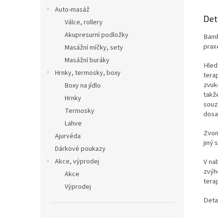
Auto-masáž
Det
Válce, rollery
Akupresurní podložky
Bamb
prax
Masážní míčky, sety
Masážní buráky
Hled
Hrnky, termosky, boxy
tera
zvuko
Boxy na jídlo
takž
Hrnky
souz
Termosky
dosa
Lahve
Zvon
Ajurvéda
jiný
Dárkové poukazy
V na
Akce, výprodej
zvýh
Akce
tera
Výprodej
Deta