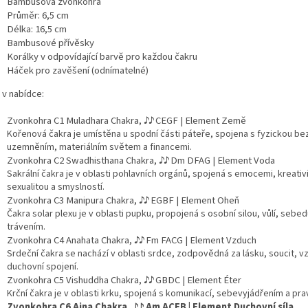
Bambusová zvonkohra
Průměr: 6,5 cm
Délka: 16,5 cm
Bambusové přívěsky
Korálky v odpovídající barvě pro každou čakru
Háček pro zavěšení (odnímatelné)
 v nabídce:
Zvonkohra C1 Muladhara Chakra,
♪
♪
CEGF | Element Země
Kořenová čakra je u
místěna u spodní části páteře, spojena s fyzickou be
uzemněním, materiálním světem a financemi.
Zvonkohra C2 Swadhisthana Chakra,
♪
♪ Dm DFAG | Element Voda
Sakrální čakra je v oblasti pohlavních orgánů, spojená s emocemi, kreativ
sexualitou a smyslností.
Zvonkohra C3 Manipura Chakra,
♪
♪ EGBF | Element Oheň
Čakra solar plexu je v oblasti pupku, propojená s osobní silou, vůlí, sebe
trávením.
Zvonkohra C4 Anahata Chakra,
♪
♪ Fm FACG | Element Vzduch
Srdeční čakra se nachází v oblasti srdce, zodpovědná za lásku, soucit, v
duchovní spojení.
Zvonkohra C5 Vishuddha Chakra,
♪
♪ GBDC | Element
Éter
Krční čakra je v oblasti krku, spojená s komunikací, sebevyjádřením a pra
Zvonkohra C6 Ajna Chakra,
♪
♪ Am ACEB | Element Duchovní síla