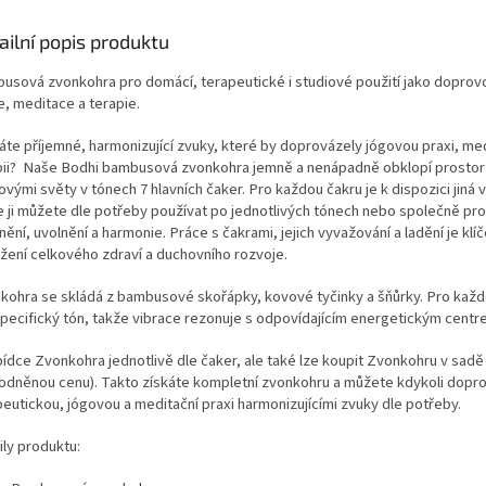
začátcích.
ailní popis produktu
usová zvonkohra pro domácí, terapeutické i studiové použití jako doprov
e, meditace a terapie.
áte příjemné, harmonizující zvuky, které by doprovázely jógovou praxi, med
pii? Naše Bodhi bambusová zvonkohra jemně a nenápadně obklopí prostor
vými světy v tónech 7 hlavních čaker. Pro každou čakru je k dispozici jiná 
e ji můžete dle potřeby používat po jednotlivých tónech nebo společně pr
nění, uvolnění a harmonie.
Práce s čakrami, jejich vyvažování a ladění je klí
žení celkového zdraví a duchovního rozvoje.
kohra se skládá z bambusové skořápky, kovové tyčinky a šňůrky. Pro každ
 specifický tón, takže vibrace rezonuje s odpovídajícím energetickým centr
bídce Zvonkohra jednotlivě dle čaker, ale také lze koupit Zvonkohru v sadě 
odněnou cenu). Takto získáte kompletní zvonkohru a můžete kdykoli dopr
peutickou, jógovou a meditační praxi harmonizujícími zvuky dle potřeby.
ily produktu: