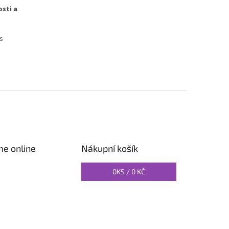
osti a
s
me online
Nákupní košík
0
KS /
0 KČ