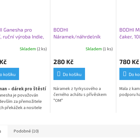
I Ganesha pro
BODHI
BODHI Ma
í, ruční výroba Indie,
Náramek/náhrdelník
čaker, 10
, výška 5 cm
MALA, tyrkysový a černý
Skladem
(2 ks)
Skladem
(1 ks)
achát, OM
 Kč
280 Kč
780 Kč
o košíku
Do košíku
Do ko
man – dárek pro štěstí
Náramek z tyrkysového a
Mala z kam
černého achátu s přívěskem
podporu h
anesha je
považován
"OM"
devším za přemožitele
ch překážek a nositele
í.
Soška 5 cm vysoká je
inálním dárkem pro Vás i
blízké. Ganesha
je bohatý
s
Podobné (10)
symboliku a může být i
m průvodcem při nových