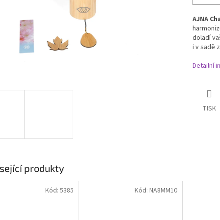
AJNA Ch
harmonizu
doladí va
i v sadě 
Detailní 
TISK
sející produkty
Kód:
5385
Kód:
NA8MM10