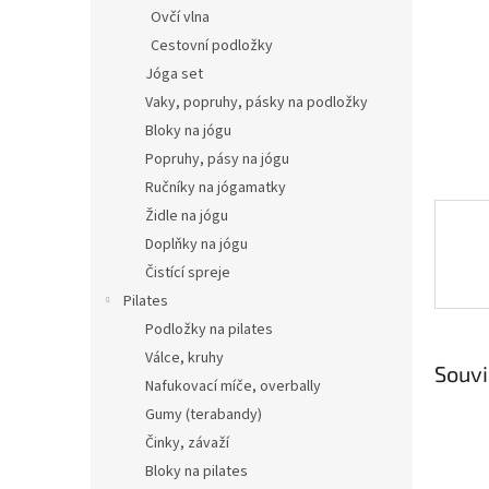
n
Ovčí vlna
e
Cestovní podložky
l
Jóga set
Vaky, popruhy, pásky na podložky
Bloky na jógu
Popruhy, pásy na jógu
Ručníky na jógamatky
Židle na jógu
Doplňky na jógu
Čistící spreje
Pilates
Podložky na pilates
Válce, kruhy
Souvi
Nafukovací míče, overbally
Gumy (terabandy)
Činky, závaží
Bloky na pilates