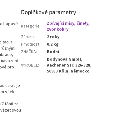
Doplňkové parametry
od jógové
Zpívající mísy, činely,
Kategorie
:
zvonkohry
Záruka
:
2 roky
itaci a
Hmotnost
:
0.2 kg
 různými
ZNAČKA
:
Bodhi
vibrace,
Bodynova GmbH,
o navození
VÝROBCE
:
Aachener Str. 326-328,
čové pro
50933 Köln, Německo
ou čakru je
em v těle.
(7 tónů za
ovázet svou