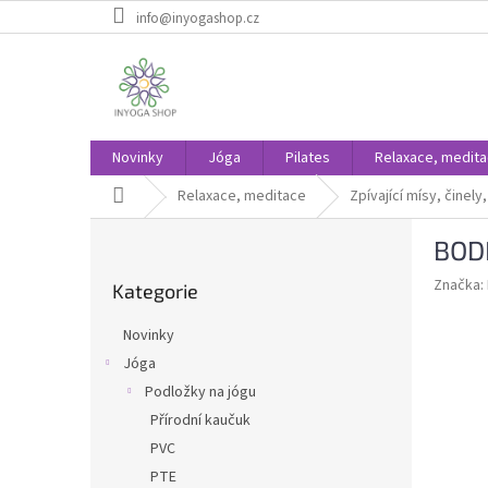
Přejít
info@inyogashop.cz
na
obsah
Novinky
Jóga
Pilates
Relaxace, medit
Domů
Relaxace, meditace
Zpívající mísy, činel
P
BODH
o
Přeskočit
s
Značka:
Kategorie
kategorie
t
r
Novinky
a
Jóga
n
Podložky na jógu
n
í
Přírodní kaučuk
p
PVC
a
PTE