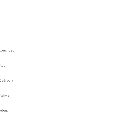
zpečností,
itou,
důvěrou a
ztahy a
vdou.