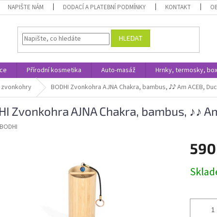
NAPIŠTE NÁM
DODACÍ A PLATEBNÍ PODMÍNKY
KONTAKT
O
HLEDAT
ace
Přírodní kosmetika
Auto-masáž
Hrnky, termosky, bo
y, zvonkohry
BODHI Zvonkohra AJNA Chakra, bambus, ♪♪ Am ACEB, Duch
I Zvonkohra AJNA Chakra, bambus, ♪♪ Am
BODHI
590
Měrná
Skla
cena: