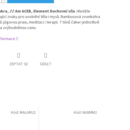
akra,
♪
♪ Am ACEB, Element Duchovní síla
. H
ledáte
jící zvuky pro uvolnění těla i mysli. Bambusová zvonkohra
ši jógovou praxi, meditaci i terapii. 7 tónů čaker jednotlivě
za zvýhodněnou cenu.
informace
ZEPTAT SE
SDÍLET
Kód:
MALARU2
Kód:
NA8MM2