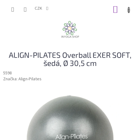
Přejít
NÁKUP
na
CZK
obsah
KOŠÍK
ALIGN-PILATES Overball EXER SOFT,
šedá, Ø 30,5 cm
5598
Značka:
Align-Pilates