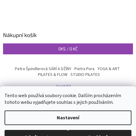
Nákupní košík
0
KS /
0 KČ
Petra Špindlerová SÁRÍ A DŽÍNY
Pietra Pura
YOGA & ART
PILATES & FLOW
STUDIO PILATES
Kontakt
Tento web používá soubory cookie. Dalším procházením
tohoto webu vyjadřujete souhlas s jejich používáním.
Vytvořil Shoptet
Nastavení
Copyright 2026
INYOGA SHOP
. Všechna práva vyhrazena.
Upravit