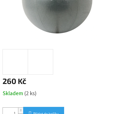
260 Kč
Měrná
Skladem
(2 ks)
cena:
Přidat do košíku