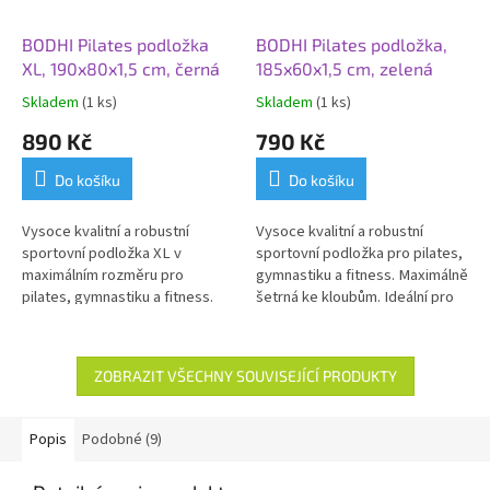
BODHI Pilates podložka
BODHI Pilates podložka,
XL, 190x80x1,5 cm, černá
185x60x1,5 cm, zelená
Skladem
(1 ks)
Skladem
(1 ks)
890 Kč
790 Kč
Do košíku
Do košíku
Vysoce kvalitní a robustní
Vysoce kvalitní a robustní
sportovní podložka XL v
sportovní podložka pro pilates,
maximálním rozměru pro
gymnastiku a fitness. Maximálně
pilates, gymnastiku a fitness.
šetrná ke kloubům. Ideální pro
Šetrná ke kloubům. Vhodná i pro
každodenní použití.
osoby alergické na LATEX.
Ideální pro každodenní použití.
ZOBRAZIT VŠECHNY SOUVISEJÍCÍ PRODUKTY
Popis
Podobné (9)