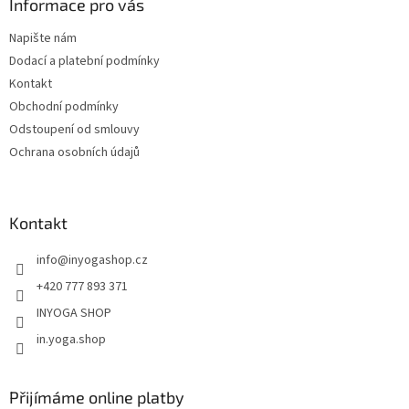
a
Informace pro vás
t
Napište nám
í
Dodací a platební podmínky
Kontakt
Obchodní podmínky
Odstoupení od smlouvy
Ochrana osobních údajů
Kontakt
info
@
inyogashop.cz
+420 777 893 371
INYOGA SHOP
in.yoga.shop
Přijímáme online platby