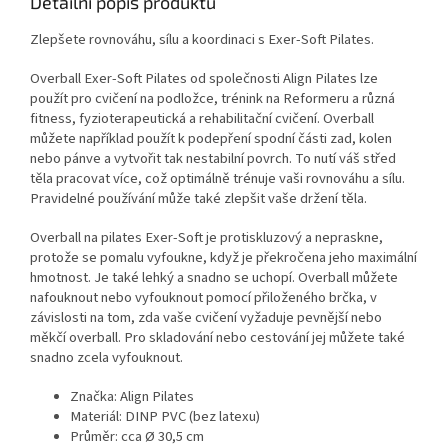
Detailní popis produktu
Zlepšete rovnováhu, sílu a koordinaci s Exer-Soft Pilates.
Overball Exer-Soft Pilates od společnosti Align Pilates lze
použít pro cvičení na podložce, trénink na Reformeru a různá
fitness, fyzioterapeutická a rehabilitační cvičení. Overball
můžete například použít k podepření spodní části zad, kolen
nebo pánve a vytvořit tak nestabilní povrch. To nutí váš střed
těla pracovat více, což optimálně trénuje vaši rovnováhu a sílu.
Pravidelné používání může také zlepšit vaše držení těla.
Overball na pilates Exer-Soft je protiskluzový a nepraskne,
protože se pomalu vyfoukne, když je překročena jeho maximální
hmotnost. Je také lehký a snadno se uchopí. Overball můžete
nafouknout nebo vyfouknout pomocí přiloženého brčka, v
závislosti na tom, zda vaše cvičení vyžaduje pevnější nebo
měkčí overball. Pro skladování nebo cestování jej můžete také
snadno zcela vyfouknout.
Značka: Align Pilates
Materiál: DINP PVC (bez latexu)
Průměr: cca Ø 30,5 cm