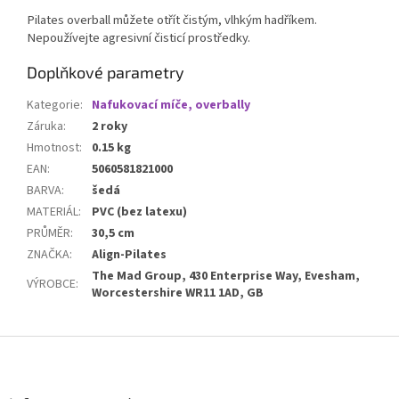
Pilates overball můžete otřít čistým, vlhkým hadříkem.
Nepoužívejte agresivní čisticí prostředky.
Doplňkové parametry
Kategorie
:
Nafukovací míče, overbally
Záruka
:
2 roky
Hmotnost
:
0.15 kg
EAN
:
5060581821000
BARVA
:
šedá
MATERIÁL
:
PVC (bez latexu)
PRŮMĚR
:
30,5 cm
ZNAČKA
:
Align-Pilates
The Mad Group, 430 Enterprise Way, Evesham,
VÝROBCE
:
Worcestershire WR11 1AD, GB
Z
á
p