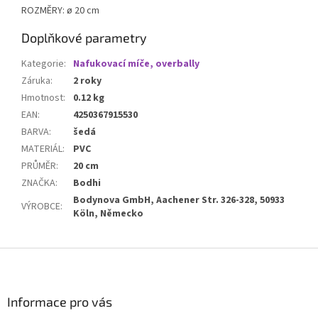
ROZMĚRY: ø 20 cm
Doplňkové parametry
Kategorie
:
Nafukovací míče, overbally
Záruka
:
2 roky
Hmotnost
:
0.12 kg
EAN
:
4250367915530
BARVA
:
šedá
MATERIÁL
:
PVC
PRŮMĚR
:
20 cm
ZNAČKA
:
Bodhi
Bodynova GmbH, Aachener Str. 326-328, 50933
VÝROBCE
:
Köln, Německo
Z
á
p
a
Informace pro vás
t