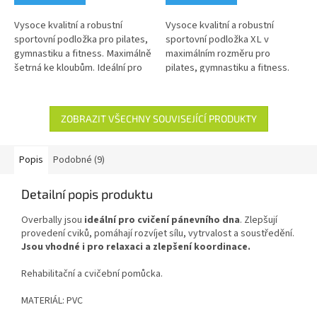
Vysoce kvalitní a robustní
Vysoce kvalitní a robustní
sportovní podložka pro pilates,
sportovní podložka XL v
gymnastiku a fitness. Maximálně
maximálním rozměru pro
šetrná ke kloubům. Ideální pro
pilates, gymnastiku a fitness.
každodenní použití.
Šetrná ke kloubům. Vhodná i pro
osoby alergické na LATEX.
Ideální pro každodenní použití.
ZOBRAZIT VŠECHNY SOUVISEJÍCÍ PRODUKTY
Popis
Podobné (9)
Detailní popis produktu
Overbally jsou
ideální pro cvičení pánevního dna
. Zlepšují
provedení cviků, pomáhají rozvíjet sílu, vytrvalost a soustředění.
Jsou vhodné i pro relaxaci a zlepšení koordinace.
Rehabilitační a cvičební pomůcka.
MATERIÁL: PVC