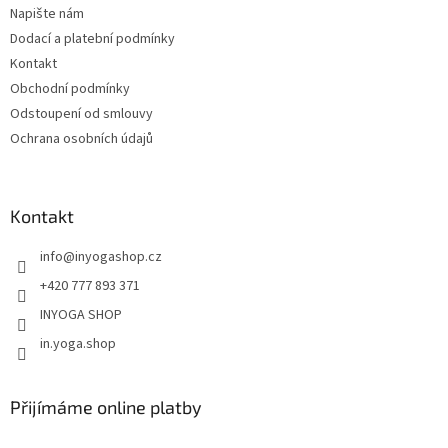
Napište nám
í
Dodací a platební podmínky
Kontakt
Obchodní podmínky
Odstoupení od smlouvy
Ochrana osobních údajů
Kontakt
info
@
inyogashop.cz
+420 777 893 371
INYOGA SHOP
in.yoga.shop
Přijímáme online platby