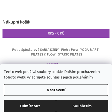
Nákupní košík
0
KS /
0 KČ
Petra Špindlerová SÁRÍ A DŽÍNY
Pietra Pura
YOGA & ART
PILATES & FLOW
STUDIO PILATES
Kontakt
Tento web používá soubory cookie. Dalším procházením
tohoto webu vyjadřujete souhlas s jejich používáním.
Vytvořil Shoptet
Nastavení
Copyright 2026
INYOGA SHOP
. Všechna práva vyhrazena.
Upravit
Odmítnout
Souhlasím
nastavení cookies