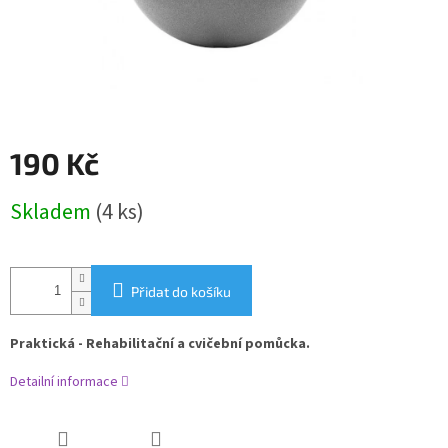
190 Kč
Měrná
Skladem
(4 ks)
cena:
Přidat do košíku
Praktická - Rehabilitační a cvičební pomůcka.
Detailní informace