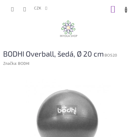
Přejít
NÁKUP
na
CZK
obsah
KOŠÍK
BODHI Overball, šedá, Ø 20 cm
BOS20
Značka:
BODHI