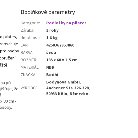
Doplňkové parametry
Kategorie
:
Podložky na pilates
Záruka
:
2 roky
o pilates,
Hmotnost
:
1.6 kg
eobsahuje
EAN
:
4250367953860
 pro osoby
BARVA
:
šedá
dpružení,
ROZMĚR
:
185 x 60 x 1,5 cm
áště
MATERIÁL
:
NBR
ZNAČKA
:
Bodhi
Bodynova GmbH,
na při
VÝROBCE
:
Aachener Str. 326-328,
išťuje, že
50933 Köln, Německo
ě
x 80 cm -
 osoby.