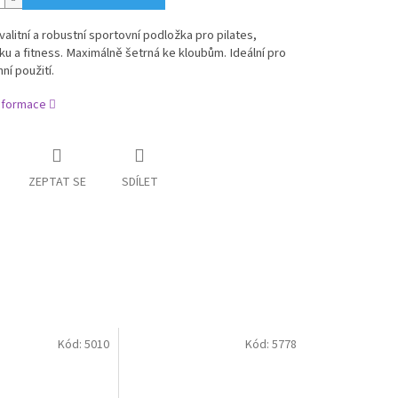
alitní a robustní sportovní podložka pro pilates,
u a fitness. Maximálně šetrná ke kloubům. Ideální pro
í použití.
informace
ZEPTAT SE
SDÍLET
Kód:
5010
Kód:
5778