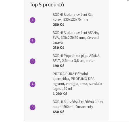
Top 5 produktů
BODHI Blok na cvičení XL,
korek, 230x120x75 mm
280 Kč
BODHI Blok na cvičení ASANA,
EVA, 305x205x50 mm, červená
tmavá
230 Kč
BODHI Popruh na jógu ASANA
BELT, 2,5 m x 3,8 cm, natur
190 Kč
PIETRA PURA Přírodní
kosmetika, PROFUMO DEA
agrumi, vaniglia, rosa, sandalo
legno, 50 ml
1 290 Kč
BODHI Ajurvédská měděná lahev
na pití 800 ml, Ornamenty
650 Kč
Z