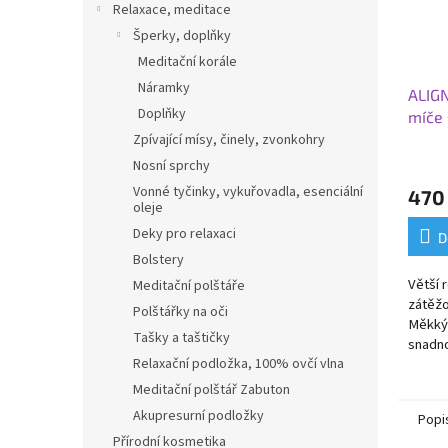
Relaxace, meditace
Šperky, doplňky
Meditační korále
Náramky
ALIGN
Doplňky
míče 
PRO S
Zpívající mísy, činely, zvonkohry
cm
Nosní sprchy
Vonné tyčinky, vykuřovadla, esenciální
470
oleje
Deky pro relaxaci
D
Bolstery
Větší 
Meditační polštáře
zátěžo
Polštářky na oči
M
ěkký
Tašky a taštičky
snadno
Relaxační podložka, 100% ovčí vlna
Meditační polštář Zabuton
Akupresurní podložky
Popi
Přírodní kosmetika