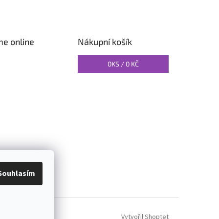
me online
Nákupní košík
0
KS /
0 KČ
O PILATES
Souhlasím
Vytvořil Shoptet