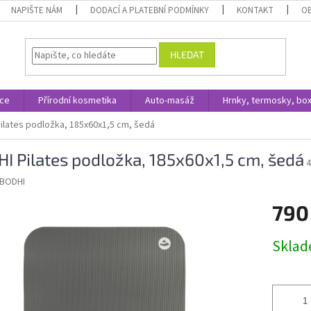
NAPIŠTE NÁM
DODACÍ A PLATEBNÍ PODMÍNKY
KONTAKT
O
HLEDAT
ace
Přírodní kosmetika
Auto-masáž
Hrnky, termosky, bo
ilates podložka, 185x60x1,5 cm, šedá
I Pilates podložka, 185x60x1,5 cm, šedá
4
BODHI
790
Měrná
Skla
cena: