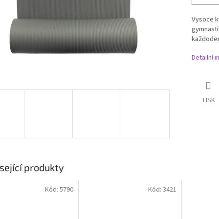
Vysoce kv
gymnastik
každodenn
Detailní 
TISK
sející produkty
Kód:
5790
Kód:
3421