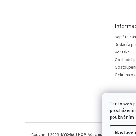
á
p
a
t
Informac
í
Napište ná
Dodací a pl
Kontakt
Obchodní 
Odstoupení
Ochrana os
Petra Špi
Tento web po
procházením 
používáním.
Nastaven
Copyright 2026
INYOGA SHOP
. Všechna práva vyhrazena.