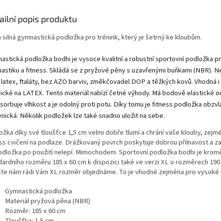
ailní popis produktu
a silná gymnastická podložka pro trénink, který je šetrný ke kloubům.
astická podložka bodhi je vysoce kvalitní a robustní sportovní podložka pr
astiku a fitness. Skládá se z pryžové pěny s uzavřenými buňkami (NBR).
N
 latex, ftaláty, bez AZO barviv, změkčovadel DOP a těžkých kovů. Vhodná i
gické na LATEX.
Tento materiál nabízí četné výhody. Má bodově elastické o
sorbuje vlhkost a je odolný proti potu. Díky tomu je fitness podložka obzvl
enická. Několik podložek lze také snadno uložit na sebe.
ožka díky své tloušťce 1,5 cm velmi dobře tlumí a chrání vaše klouby, zejmé
ess cvičení na podlaze. Drážkovaný povrch poskytuje dobrou přilnavost a zaj
odložka po použití nelepí. Mimochodem. Sportovní podložka bodhi je krom
dardního rozměru 185 x 60 cm k dispozici také ve verzi XL o rozměrech 190 
šte nám rádi Vám XL rozměr objednáme. To je vhodné zejména pro vysoké
Gymnastická podložka
Materiál pryžová pěna (NBR)
Rozměr: 185 x 60 cm
Tloušťka: 1,5 cm