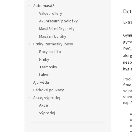
Auto-masáž
Det
Válce, rollery
Akupresurní podložky
Extr
Masážní míčky, sety
Gymn
Masážní buráky
gymn
Hrnky, termosky, boxy
PVC,
Boxy na jídlo
aler
Hrnky
neab
Termosky
hygi
Lahve
Podl
Ajurvéda
fitn
Dárkové poukazy
se p
stan
Akce, výprodej
napi
Akce
Výprodej