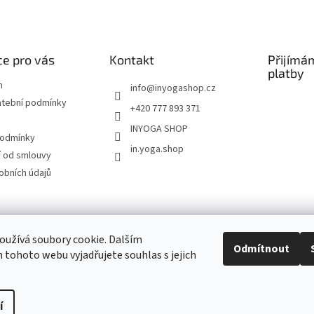
e pro vás
Kontakt
Přijímá
platby
m
info
@
inyogashop.cz
atební podmínky
+420 777 893 371
INYOGA SHOP
podmínky
in.yoga.shop
 od smlouvy
obních údajů
ndlerová SÁRÍ A DŽÍNY
Pietra Pura
YOGA & ART
PILATES & FLOW
STUDI
užívá soubory cookie. Dalším
Odmítnout
tohoto webu vyjadřujete souhlas s jejich
Kontakt
í
Upravit nastavení cookies