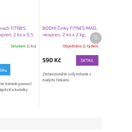
važí FITNES
BODHI Činky FITNES MAD,
pren, 2 ks x 0,5
neopren, 2 ks x 2 kg,
Další
produkt
/černá
modrá
Skladem
(1 ks)
Objednáno (1 týden)
590 Kč
DETAIL
šíku
Zintenzivněte svůj trénink s
malými činkami.
te trénink pomocí
ápěstí a kotníky