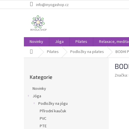
Přejít
info@inyogashop.cz
na
obsah
Novinky
Jóga
Pilates
Relaxace, medit
Domů
Pilates
Podložky na pilates
BODHI P
P
BODH
o
Přeskočit
s
Značka:
Kategorie
kategorie
t
r
Novinky
a
Jóga
n
Podložky na jógu
n
í
Přírodní kaučuk
p
PVC
a
PTE