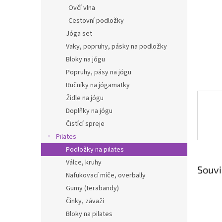
n
Ovčí vlna
e
Cestovní podložky
l
Jóga set
Vaky, popruhy, pásky na podložky
Bloky na jógu
Popruhy, pásy na jógu
Ručníky na jógamatky
Židle na jógu
Doplňky na jógu
Čistící spreje
Pilates
Podložky na pilates
Válce, kruhy
Souvi
Nafukovací míče, overbally
Gumy (terabandy)
Činky, závaží
Bloky na pilates