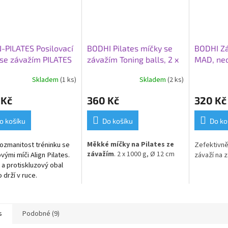
-PILATES Posilovací
BODHI Pilates míčky se
BODHI Zá
se závažím PILATES
závažím Toning balls, 2 x
MAD, neo
OFT, 2 x 0,5 kg, Ø 10
1000 g, Ø 12 cm
kg, šedá
Skladem
(1 ks)
Skladem
(2 ks)
 Kč
360 Kč
320 Kč
o košíku
Do košíku
Do ko
rozmanitost tréninku se
Měkké míčky na Pilates ze
Zefektivně
závažím
. 2 x 1000 g, Ø 12 cm
vými míči Align Pilates.
závaží na z
 a protiskluzový obal
 drží v ruce.
s
Podobné (9)