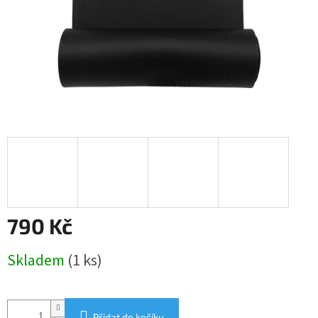
790 Kč
Měrná
Skladem
(1 ks)
cena:
Přidat do košíku