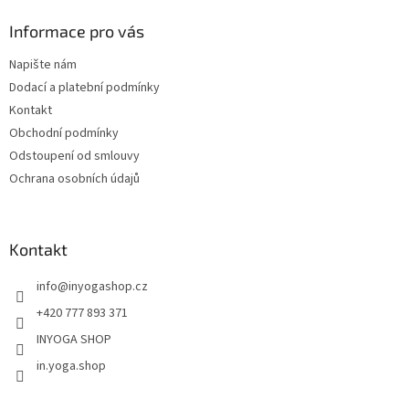
p
a
Informace pro vás
t
Napište nám
í
Dodací a platební podmínky
Kontakt
Obchodní podmínky
Odstoupení od smlouvy
Ochrana osobních údajů
Kontakt
info
@
inyogashop.cz
+420 777 893 371
INYOGA SHOP
in.yoga.shop