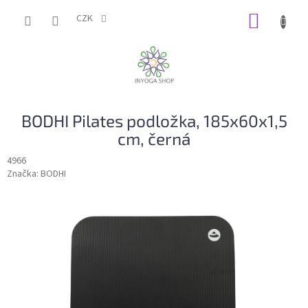
Přejít
NÁKUP
na
CZK
obsah
KOŠÍK
BODHI Pilates podložka, 185x60x1,5
cm, černá
4966
Značka:
BODHI