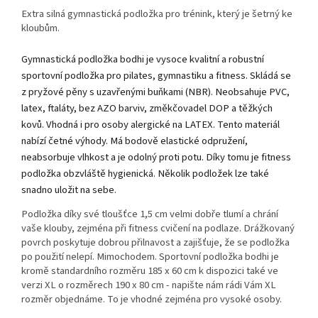
Extra silná gymnastická podložka pro trénink, který je šetrný ke
kloubům.
Gymnastická podložka bodhi je vysoce kvalitní a robustní
sportovní podložka pro pilates, gymnastiku a fitness. Skládá se
z pryžové pěny s uzavřenými buňkami (NBR).
Neobsahuje PVC,
latex, ftaláty, bez AZO barviv, změkčovadel DOP a těžkých
kovů. Vhodná i pro osoby alergické na LATEX.
Tento materiál
nabízí četné výhody. Má bodově elastické odpružení,
neabsorbuje vlhkost a je odolný proti potu. Díky tomu je fitness
podložka obzvláště hygienická. Několik podložek lze také
snadno uložit na sebe.
Podložka díky své tloušťce 1,5 cm velmi dobře tlumí a chrání
vaše klouby, zejména při fitness cvičení na podlaze. Drážkovaný
povrch poskytuje dobrou přilnavost a zajišťuje, že se podložka
po použití nelepí. Mimochodem. Sportovní podložka bodhi je
kromě standardního rozměru 185 x 60 cm k dispozici také ve
verzi XL o rozměrech 190 x 80 cm - napište nám rádi Vám XL
rozměr objednáme. To je vhodné zejména pro vysoké osoby.