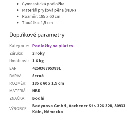
Gymnastická podložka
Materiál pryžová pěna (NBR)
Rozměr: 185 x 60 cm
Tloušťka: 1,5 cm
Doplňkové parametry
Kategorie
:
Podložky na pilates
Záruka
:
2 roky
Hmotnost
:
1.6 kg
EAN
:
4250367953891
BARVA
:
černá
ROZMĚR
:
185 x 60 x 1,5 cm
MATERIÁL
:
NBR
ZNAČKA
:
Bodhi
Bodynova GmbH, Aachener Str. 326-328, 50933
VÝROBCE
:
Köln, Německo
Z
á