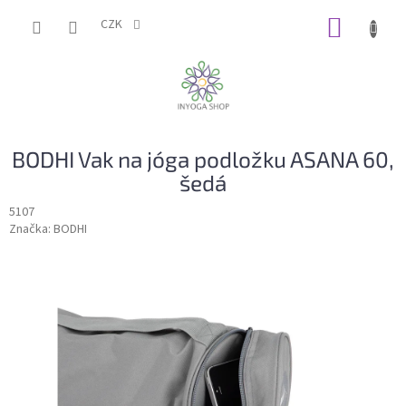
Přejít
NÁKUP
na
CZK
obsah
KOŠÍK
BODHI Vak na jóga podložku ASANA 60,
šedá
5107
Značka:
BODHI