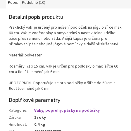
praktickým rozměrům ji lze
Popis
Podobné (10)
snadno složit a uložit do batohu
či kufru. Ideální volba pro
Detailní popis produktu
cestování, dovolenou i
každodenní praxi mimo domov.
Praktický vak je určený pro nošení podložek na jógu o šířce max.
60 cm. Vak je voděodolný a omyvatelný s nastavitelnou délkou
pásu přes rameno nebo záda. Vnější kapsa je určena pro
přitahovací pás nebo jiné jógové pomůcky a další příslušenství.
Materiál: polyester
Rozměry: 71 x 15 cm, vak je určen pro podložky o max. šířce 60
cm a tloušťce méně jak 6 mm
UPOZORNĚNÍ: Doporučuje se pro podložky o šířce do 60 cm a
tloušťce méně jak 6 mm
Doplňkové parametry
Kategorie
:
Vaky, popruhy, pásky na podložky
Záruka
:
2 roky
Hmotnost
:
0.4 kg