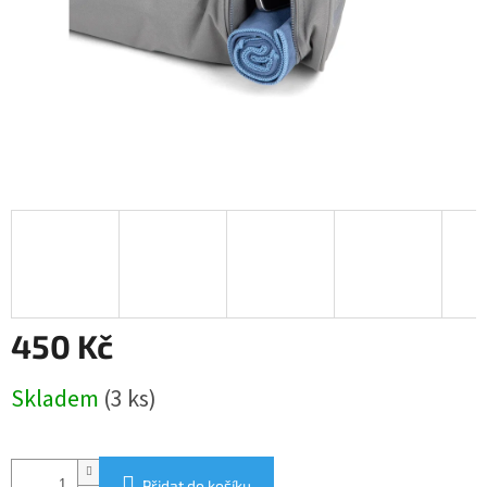
450 Kč
Měrná
Skladem
(3 ks)
cena:
Přidat do košíku