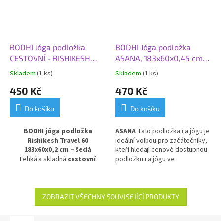
BODHI Jóga podložka
BODHI Jóga podložka
CESTOVNÍ - RISHIKESH
ASANA, 183x60x0,45 cm,
TRAVEL 60, 183x60x0,2
lesní zelená
Skladem
(1 ks)
Skladem
(1 ks)
cm, šedá
450 Kč
470 Kč
Do košíku
Do košíku
BODHI jóga podložka
ASANA
Tato p
odložka na jógu je
Rishikesh Travel 60
ideální volbou pro začátečníky,
183x60x0,2 cm – šedá
kteří hledají cenově dostupnou
Lehká a skladná
cestovní
podložku na jógu ve
podložka na jógu
v elegantní
standardním rozměru. Je l
ehká,
šedé barvě. Model
Rishikesh
velice odolná, částečně
Travel 60
je nejtenčí a nejlehčí
protiskluzová, vhodná pro
verzí řady Rishikesh Premium –
prakticky všechny styly cvičení
ZOBRAZIT VŠECHNY SOUVISEJÍCÍ PRODUKTY
s tloušťkou pouhé
2 mm
a pro každodenní použití.
zůstává odolná a pevná, ale díky