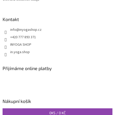
Kontakt
info
@
inyogashop.cz
+420 777 893 371
INYOGA SHOP
in.yoga.shop
Přijímáme online platby
Nákupní košík
0
KS /
0 KČ