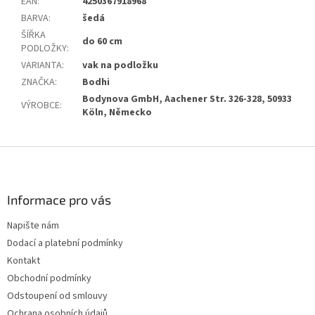
EAN
:
4250367918968
BARVA
:
šedá
ŠÍŘKA
do 60 cm
PODLOŽKY
:
VARIANTA
:
vak na podložku
ZNAČKA
:
Bodhi
Bodynova GmbH, Aachener Str. 326-328, 50933
VÝROBCE
:
Köln, Německo
Z
á
p
a
Informace pro vás
t
Napište nám
í
Dodací a platební podmínky
Kontakt
Obchodní podmínky
Odstoupení od smlouvy
Ochrana osobních údajů