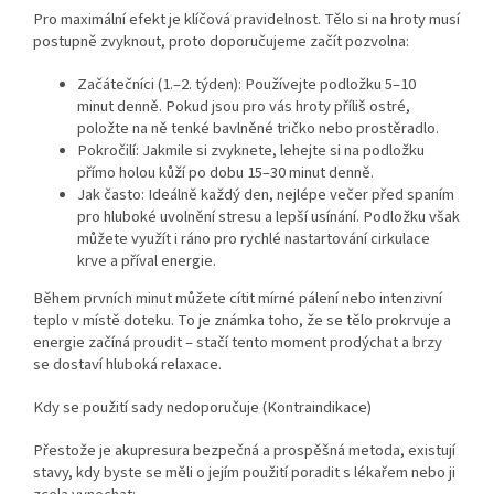
Pro maximální efekt je klíčová pravidelnost. Tělo si na hroty musí
postupně zvyknout, proto doporučujeme začít pozvolna:
Začátečníci (1.–2. týden): Používejte podložku 5–10
minut denně. Pokud jsou pro vás hroty příliš ostré,
položte na ně tenké bavlněné tričko nebo prostěradlo.
Pokročilí: Jakmile si zvyknete, lehejte si na podložku
přímo holou kůží po dobu 15–30 minut denně.
Jak často: Ideálně každý den, nejlépe večer před spaním
pro hluboké uvolnění stresu a lepší usínání. Podložku však
můžete využít i ráno pro rychlé nastartování cirkulace
krve a příval energie.
Během prvních minut můžete cítit mírné pálení nebo intenzivní
teplo v místě doteku. To je známka toho, že se tělo prokrvuje a
energie začíná proudit – stačí tento moment prodýchat a brzy
se dostaví hluboká relaxace.
Kdy se použití sady nedoporučuje (Kontraindikace)
Přestože je akupresura bezpečná a prospěšná metoda, existují
stavy, kdy byste se měli o jejím použití poradit s lékařem nebo ji