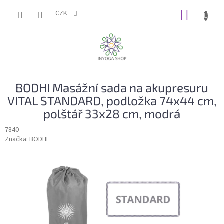
Přejít
NÁKUP
na
CZK
obsah
KOŠÍK
BODHI Masážní sada na akupresuru
VITAL STANDARD, podložka 74x44 cm,
polštář 33x28 cm, modrá
7840
Značka:
BODHI