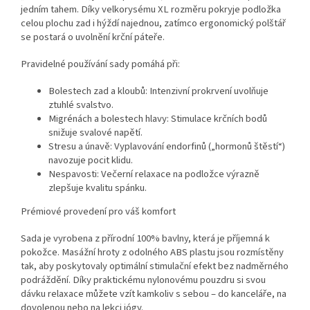
jedním tahem. Díky velkorysému XL rozměru pokryje podložka
celou plochu zad i hýždí najednou, zatímco ergonomický polštář
se postará o uvolnění krční páteře.
Pravidelné používání sady pomáhá při:
Bolestech zad a kloubů: Intenzivní prokrvení uvolňuje
ztuhlé svalstvo.
Migrénách a bolestech hlavy: Stimulace krčních bodů
snižuje svalové napětí.
Stresu a únavě: Vyplavování endorfinů („hormonů štěstí“)
navozuje pocit klidu.
Nespavosti: Večerní relaxace na podložce výrazně
zlepšuje kvalitu spánku.
Prémiové provedení pro váš komfort
Sada je vyrobena z přírodní 100% bavlny, která je příjemná k
pokožce. Masážní hroty z odolného ABS plastu jsou rozmístěny
tak, aby poskytovaly optimální stimulační efekt bez nadměrného
podráždění. Díky praktickému nylonovému pouzdru si svou
dávku relaxace můžete vzít kamkoliv s sebou – do kanceláře, na
dovolenou nebo na lekci jógy.