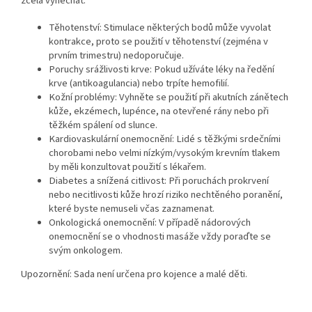
zcela vynechat:
Těhotenství: Stimulace některých bodů může vyvolat
kontrakce, proto se použití v těhotenství (zejména v
prvním trimestru) nedoporučuje.
Poruchy srážlivosti krve: Pokud užíváte léky na ředění
krve (antikoagulancia) nebo trpíte hemofilií.
Kožní problémy: Vyhněte se použití při akutních zánětech
kůže, ekzémech, lupénce, na otevřené rány nebo při
těžkém spálení od slunce.
Kardiovaskulární onemocnění: Lidé s těžkými srdečními
chorobami nebo velmi nízkým/vysokým krevním tlakem
by měli konzultovat použití s lékařem.
Diabetes a snížená citlivost: Při poruchách prokrvení
nebo necitlivosti kůže hrozí riziko nechtěného poranění,
které byste nemuseli včas zaznamenat.
Onkologická onemocnění: V případě nádorových
onemocnění se o vhodnosti masáže vždy poraďte se
svým onkologem.
Upozornění: Sada není určena pro kojence a malé děti.