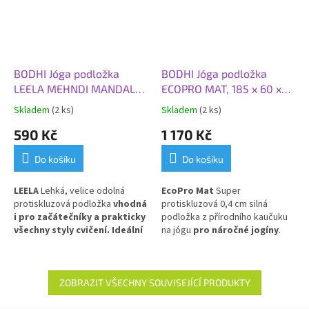
BODHI Jóga podložka
BODHI Jóga podložka
LEELA MEHNDI MANDALA,
ECOPRO MAT, 185 x 60 x
183x60x0,45 cm,
0,4 cm, šedá tmavá
Skladem
(2 ks)
Skladem
(2 ks)
starorůžová
590 Kč
1 170 Kč
Do košíku
Do košíku
LEELA
Lehká, velice odolná
EcoPro Mat
Super
protiskluzová podložka
vhodná
protiskluzová 0,4 cm silná
i pro začátečníky a prakticky
podložka z přírodního kaučuku
všechny styly cvičení. Ideální
na jógu
pro náročné jogíny
.
pro každodenní použití
. PVC
Skvělá volba pro Vás, kteří
dáváte přednost přírodním
materiálům!
ZOBRAZIT VŠECHNY SOUVISEJÍCÍ PRODUKTY