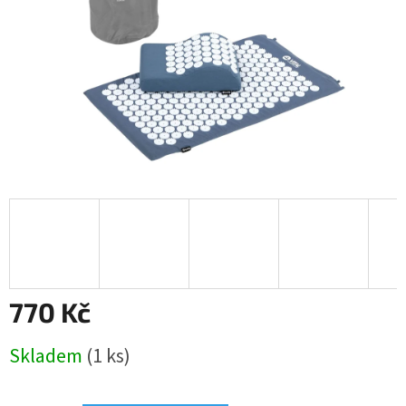
770 Kč
Měrná
Skladem
(1 ks)
cena: