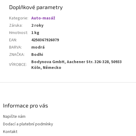
Doplňkové parametry
Kategorie
:
Auto-masáž
Záruka
:
2 roky
Hmotnost
:
1 kg
EAN
:
4250367926079
BARVA
:
modrá
ZNAČKA
:
Bodhi
Bodynova GmbH, Aachener Str. 326-328, 50933
VÝROBCE
:
Köln, Německo
Z
á
p
a
Informace pro vás
t
Napište nám
í
Dodací a platební podmínky
Kontakt