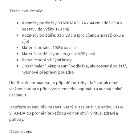
Technické detaily:
Rozměry podložky STANDARD: 74 x 44 cm (ideální pro
postavu do výšky 170 cm)
Rozměry polštáře: 33 x 28 cm (pro cílenou masáž krku a
šíje)
Materiál potahu: 100% bavlna
Materiál hrotů: Hypoalergenní ABS plast
Barva: Modrá s bílými hroty
Obsah balení: Akupresurní podložka, akupresurní polštář,
nylonové přepravní pouzdro
Údržba: Velmi snadná – v případě potřeby stačí potah omýt
vlažnou vodou s přídavkem jemného saponátu a nechat volně
uschnout.
Dopřejte svému tělu restart, který si zaslouží. Se sadou VITAL
STANDARD proměníte každou volnou chvíli v rituál zdraví a
pohody.
Doporučení: