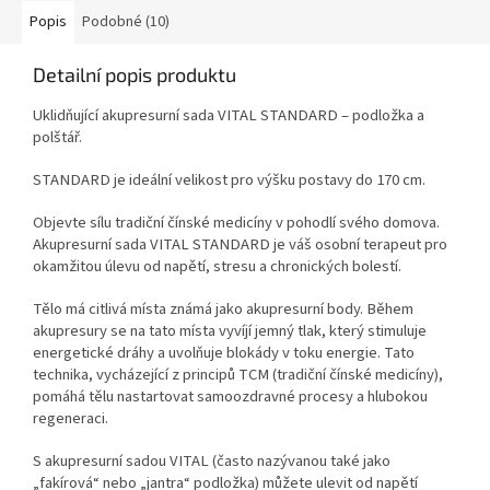
Popis
Podobné (10)
Detailní popis produktu
Uklidňující akupresurní sada VITAL STANDARD – podložka a
polštář.
STANDARD je ideální velikost pro výšku postavy do 170 cm.
Objevte sílu tradiční čínské medicíny v pohodlí svého domova.
Akupresurní sada VITAL STANDARD je váš osobní terapeut pro
okamžitou úlevu od napětí, stresu a chronických bolestí.
Tělo má citlivá místa známá jako akupresurní body. Během
akupresury se na tato místa vyvíjí jemný tlak, který stimuluje
energetické dráhy a uvolňuje blokády v toku energie. Tato
technika, vycházející z principů TCM (tradiční čínské medicíny),
pomáhá tělu nastartovat samoozdravné procesy a hlubokou
regeneraci.
S akupresurní sadou VITAL (často nazývanou také jako
„fakírová“ nebo „jantra“ podložka) můžete ulevit od napětí