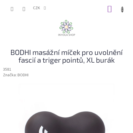
Přejít
NÁKUP
na
CZK
obsah
KOŠÍK
BODHI masážní míček pro uvolnění
fascií a triger pointů, XL burák
3581
Značka:
BODHI