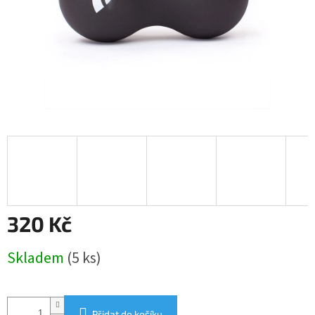
320 Kč
Měrná
Skladem
(5 ks)
cena:
Přidat do košíku