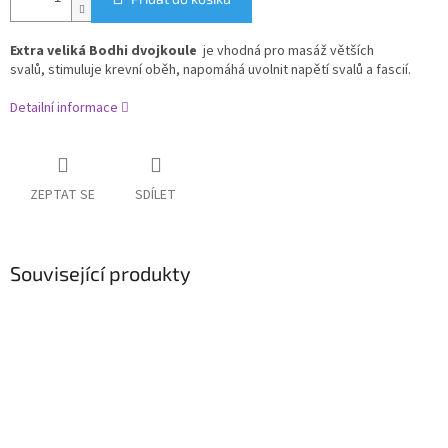
Extra veliká Bodhi dvojkoule
j
e vhodná pro masáž větších
svalů,
stimuluje krevní oběh, napomáhá uvolnit napětí svalů a fascií.
Detailní informace
ZEPTAT SE
SDÍLET
Související produkty