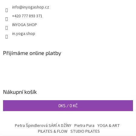
info
@
inyogashop.cz
+420 777 893 371
INYOGA SHOP
in.yoga.shop
Přijímáme online platby
Nákupní košík
0
KS /
0 KČ
Petra Špindlerová SÁRÍ A DŽÍNY
Pietra Pura
YOGA & ART
PILATES & FLOW
STUDIO PILATES