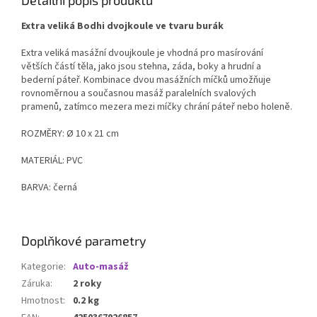
Extra veliká Bodhi dvojkoule ve tvaru burák
Extra veliká masážní dvoujkoule je vhodná pro masírování
větších částí těla, jako jsou stehna, záda, boky a hrudní a
bederní páteř. Kombinace dvou masážních míčků umožňuje
rovnoměrnou a současnou masáž paralelních svalových
pramenů, zatímco mezera mezi míčky chrání páteř nebo holeně.
ROZMĚRY:
Ø 10 x 21 cm
MATERIÁL: PVC
BARVA: černá
Doplňkové parametry
Kategorie
:
Auto-masáž
Záruka
:
2 roky
Hmotnost
:
0.2 kg