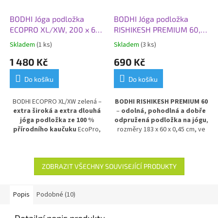
BODHI Jóga podložka
BODHI Jóga podložka
ECOPRO XL/XW, 200 x 66
RISHIKESH PREMIUM 60,
x 0,4 cm, zelená
183x60x0,45 cm, světle
Skladem
(1 ks)
Skladem
(3 ks)
modrá
1 480 Kč
690 Kč
Do košíku
Do košíku
BODHI ECOPRO XL/XW zelená –
BODHI RISHIKESH PREMIUM 60
extra široká a extra dlouhá
–
odolná, pohodlná a dobře
jóga podložka ze 100 %
odpružená podložka na jógu
,
přírodního kaučuku
EcoPro,
rozměry 183 x 60 x 0,45 cm, ve
rozměry 200 x 66 x 0,4 cm.
světlé modré barvě.
Poskytuje
Ideální volba pro vysoké
výbornou izolaci od chladné
jogí
ny a všechny, kdo chtějí
podlahy
a stabilní oporu při
více prostoru při cvičení.
cvičení. Vyrobena z PVC pro
ZOBRAZIT VŠECHNY SOUVISEJÍCÍ PRODUKTY
Pohodlná, ekologická a odolná
dlouhou životnost a snadnou
podložka s elegantním zeleným
údržbu.
designem pro maximální
Popis
Podobné (10)
komfort a podporu.
Detailní popis produktu