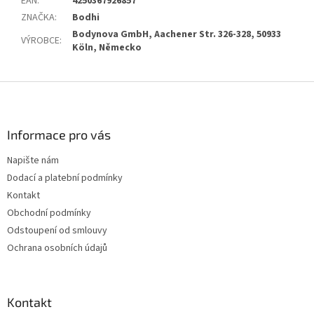
EAN
:
4250367926857
ZNAČKA
:
Bodhi
Bodynova GmbH, Aachener Str. 326-328, 50933
VÝROBCE
:
Köln, Německo
Z
á
p
a
Informace pro vás
t
Napište nám
í
Dodací a platební podmínky
Kontakt
Obchodní podmínky
Odstoupení od smlouvy
Ochrana osobních údajů
Kontakt