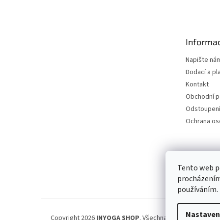
á
p
a
t
Informac
í
Napište ná
Dodací a pl
Kontakt
Obchodní 
Odstoupení
Ochrana os
Petra Špi
Tento web po
procházením 
používáním.
Nastaven
Copyright 2026
INYOGA SHOP
. Všechna práva vyhrazena.