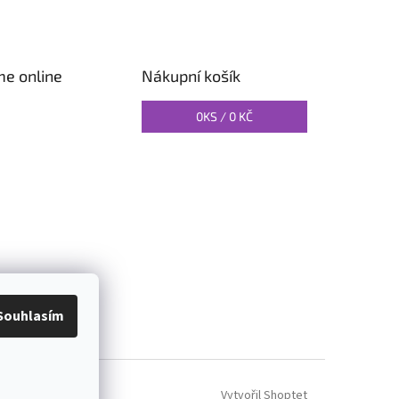
me online
Nákupní košík
0
KS /
0 KČ
O PILATES
Souhlasím
Vytvořil Shoptet