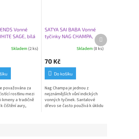
RIENDS Vonné
SATYA SAI BABA Vonné
WHITE SAGE, bílá
tyčinky NAG CHAMPA,
Další
produkt
tradiční směs vůní se
Skladem
(2 ks)
Skladem
(8 ks)
santalovým dřevem, 10
ks, 15 g
70 Kč
šíku
Do košíku
 je považována za
Nag Champa je jednou z
čistící rostlinu mezi
nejznámějších vůní indických
i kmeny a tradičně
vonných tyčinek.
Santalové
k čištění aury,
dřevo se často používá k úklidu
místností a
a harmonizaci místnosti.
Vonné tyčinky jsou
e 100% přírodních