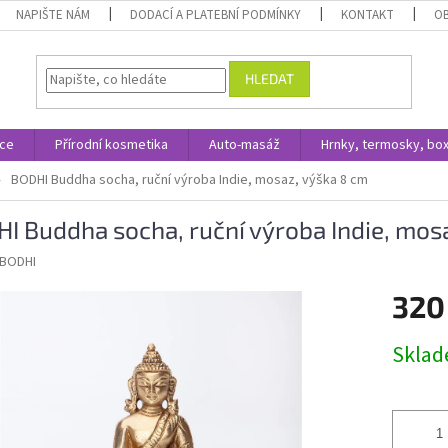
NAPIŠTE NÁM
DODACÍ A PLATEBNÍ PODMÍNKY
KONTAKT
O
HLEDAT
ace
Přírodní kosmetika
Auto-masáž
Hrnky, termosky, bo
BODHI Buddha socha, ruční výroba Indie, mosaz, výška 8 cm
I Buddha socha, ruční výroba Indie, mos
BODHI
320
Měrná
Skla
cena: