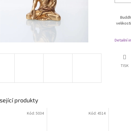
Buddh
velikost
Detailní 
TISK
sející produkty
Kód:
5034
Kód:
4514