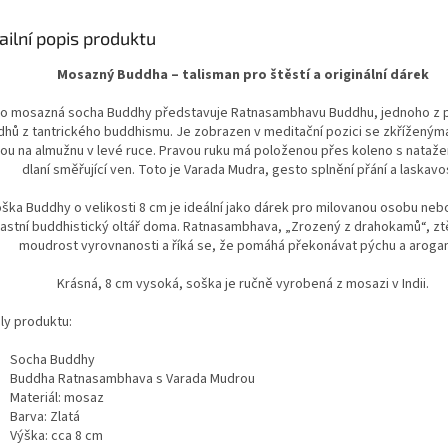
ailní popis produktu
Mosazný Buddha – talisman pro štěstí a originální dárek
o mosazná socha Buddhy představuje Ratnasambhavu Buddhu, jednoho z pě
hů z tantrického buddhismu. Je zobrazen v meditační pozici se zkřížený
ou na almužnu v levé ruce. Pravou ruku má položenou přes koleno s nataže
dlaní směřující ven. Toto je Varada Mudra, gesto splnění přání a laskavos
ška Buddhy o velikosti 8 cm je ideální jako dárek pro milovanou osobu neb
lastní buddhistický oltář doma. Ratnasambhava, „Zrozený z drahokamů“, zt
moudrost vyrovnanosti a říká se, že pomáhá překonávat pýchu a arogan
Krásná, 8 cm vysoká, soška je ručně vyrobená z mosazi v Indii.
ly produktu:
Socha Buddhy
Buddha Ratnasambhava s Varada Mudrou
Materiál: mosaz
Barva: Zlatá
Výška: cca 8 cm