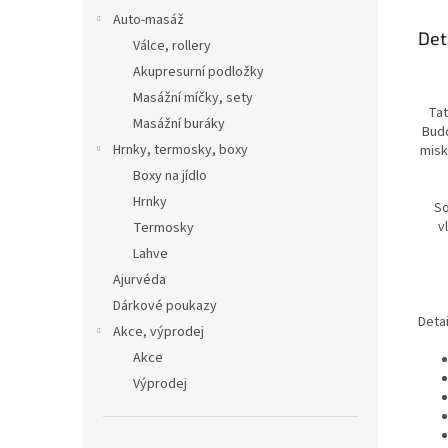
Auto-masáž
Det
Válce, rollery
Akupresurní podložky
Masážní míčky, sety
Tat
Masážní buráky
Budd
Hrnky, termosky, boxy
misk
Boxy na jídlo
Hrnky
So
v
Termosky
Lahve
Ajurvéda
Dárkové poukazy
Detai
Akce, výprodej
Akce
Výprodej