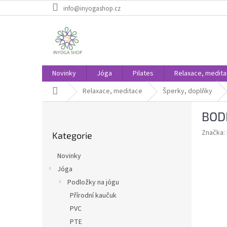
Přejít
info@inyogashop.cz
na
obsah
Novinky
Jóga
Pilates
Relaxace, medit
Domů
Relaxace, meditace
Šperky, doplňky
P
BODH
o
Přeskočit
s
Značka:
Kategorie
kategorie
t
r
Novinky
a
Jóga
n
Podložky na jógu
n
í
Přírodní kaučuk
p
PVC
a
PTE