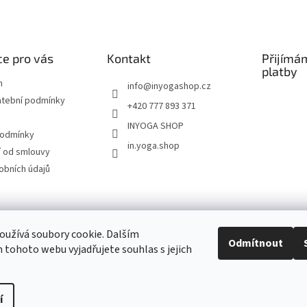
e pro vás
Kontakt
Přijímá
platby
m
info
@
inyogashop.cz
atební podmínky
+420 777 893 371
INYOGA SHOP
podmínky
in.yoga.shop
 od smlouvy
obních údajů
ndlerová SÁRÍ A DŽÍNY
Pietra Pura
YOGA & ART
PILATES & FLOW
STUDI
užívá soubory cookie. Dalším
Odmítnout
tohoto webu vyjadřujete souhlas s jejich
Kontakt
í
Upravit nastavení cookies