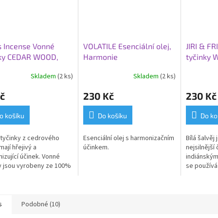
s Incense Vonné
VOLATILE Esenciální olej,
JIRI & F
nky CEDAR WOOD,
Harmonie
tyčinky 
vé dřevo
šalvěj
Skladem
(2 ks)
Skladem
(2 ks)
č
230 Kč
230 Kč
o košíku
Do košíku
Do ko
tyčinky z cedrového
Esenciální olej s harmonizačním
Bílá šalvěj
mají hřejivý a
účinkem.
nejsilnější 
izující účinek. Vonné
indiánským
y jsou vyrobeny ze 100%
se používá 
ních surovin.
atmosféry 
předmětů.
vyrobeny z
surovin.
s
Podobné (10)