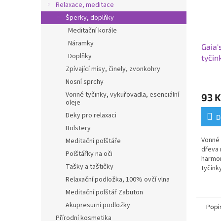
Relaxace, meditace
Šperky, doplňky
Meditační korále
Náramky
Gaia'
Doplňky
tyči
cedro
Zpívající mísy, činely, zvonkohry
Nosní sprchy
Vonné tyčinky, vykuřovadla, esenciální
93 K
oleje
Deky pro relaxaci
D
Bolstery
Vonné 
Meditační polštáře
dřeva 
Polštářky na oči
harmon
Tašky a taštičky
tyčink
přírod
Relaxační podložka, 100% ovčí vlna
Meditační polštář Zabuton
Akupresurní podložky
Popi
Přírodní kosmetika