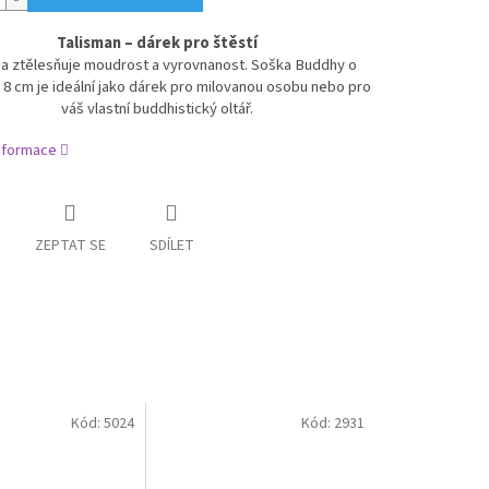
Talisman – dárek pro štěstí
a ztělesňuje moudrost a vyrovnanost
.
Soška Buddhy o
i 8 cm je ideální jako dárek pro milovanou osobu nebo pro
váš vlastní buddhistický oltář.
informace
ZEPTAT SE
SDÍLET
Kód:
5024
Kód:
2931