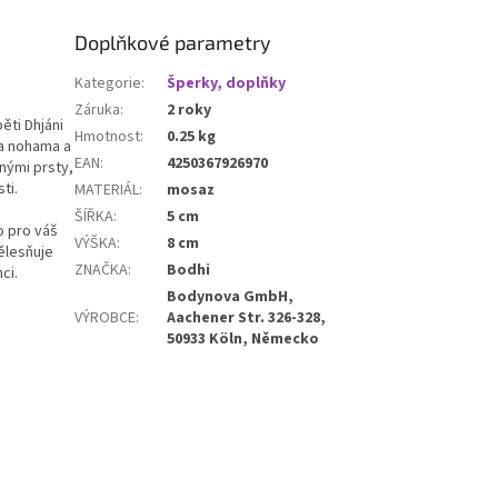
Doplňkové parametry
Kategorie
:
Šperky, doplňky
Záruka
:
2 roky
ti Dhjáni
Hmotnost
:
0.25 kg
ma nohama a
EAN
:
4250367926970
nými prsty,
ti.
MATERIÁL
:
mosaz
ŠÍŘKA
:
5 cm
o pro váš
VÝŠKA
:
8 cm
ělesňuje
ZNAČKA
:
Bodhi
ci.
Bodynova GmbH,
VÝROBCE
:
Aachener Str. 326-328,
50933 Köln, Německo