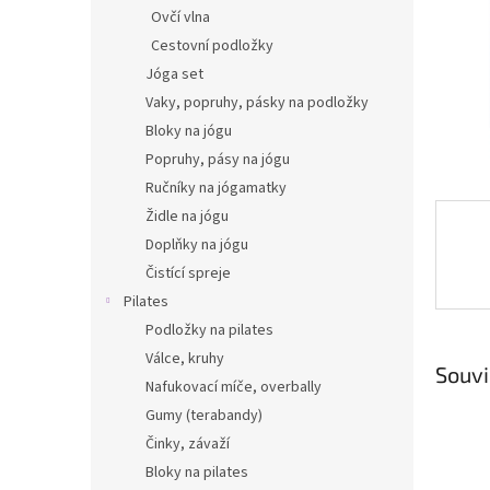
n
Ovčí vlna
e
Cestovní podložky
l
Jóga set
Vaky, popruhy, pásky na podložky
Bloky na jógu
Popruhy, pásy na jógu
Ručníky na jógamatky
Židle na jógu
Doplňky na jógu
Čistící spreje
Pilates
Podložky na pilates
Válce, kruhy
Souvi
Nafukovací míče, overbally
Gumy (terabandy)
Činky, závaží
Bloky na pilates