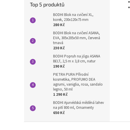
Top 5 produktů
BODHI Blok na cvičení XL,
korek, 230x120x75 mm
280 Kč
BODHI Blok na cvičení ASANA,
EVA, 305x205x50 mm, červená
tmavá
230 Kč
BODHI Popruh na jógu ASANA
BELT, 2,5 m x 3,8 cm, natur
190 Kč
PIETRA PURA Přírodní
kosmetika, PROFUMO DEA
agrumi, vaniglia, rosa, sandalo
legno, 50 ml
1 290 Kč
BODHI Ajurvédská měděná lahev
na pití 800 ml, Ornamenty
650 Kč
Z