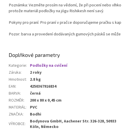
Poznámka: Vezměte prosím na vědomí, že při pocení nebo vlhkosti mů
protože materiál podložky na jógu Rishikesh není savý.

Pokyny pro praní: Pro praní v pračce doporučujeme pračku s kapacitou
Pozor: barva a provedení dodávaných gumových pásků se může lišit o
Doplňkové parametry
Kategorie
:
Podložky na cvičení
Záruka
:
2 roky
Hmotnost
:
2.8 kg
EAN
:
4250367916834
BARVA
:
černá
ROZMĚR
:
200 x 80 x 0,45 cm
MATERIÁL
:
PVC
ZNAČKA
:
Bodhi
Bodynova GmbH, Aachener Str. 326-328, 50933
VÝROBCE
:
Köln, Německo