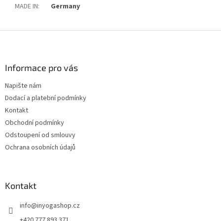
MADE IN
:
Germany
Z
á
p
a
Informace pro vás
t
Napište nám
í
Dodací a platební podmínky
Kontakt
Obchodní podmínky
Odstoupení od smlouvy
Ochrana osobních údajů
Kontakt
info
@
inyogashop.cz
+420 777 893 371