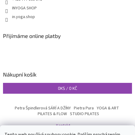
INYOGA SHOP
in.yoga.shop
Přijímáme online platby
Nákupní košík
0
KS /
0 KČ
Petra Špindlerová SÁRÍ A DŽÍNY
Pietra Pura
YOGA & ART
PILATES & FLOW
STUDIO PILATES
Kontakt
Tento web používá soubory cookie. Dalším procházením