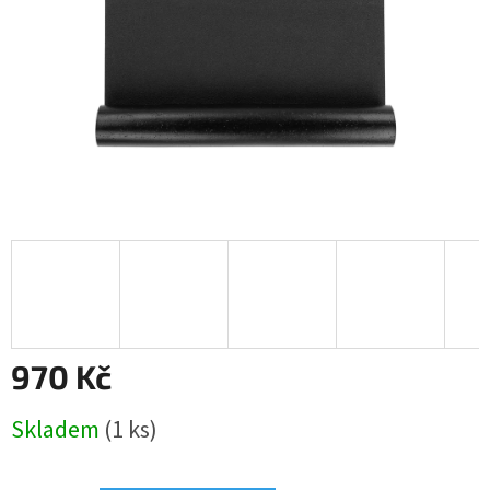
970 Kč
Měrná
Skladem
(1 ks)
cena: