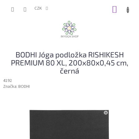
Přejít
NÁKUP
na
CZK
obsah
KOŠÍK
BODHI Jóga podložka RISHIKESH
PREMIUM 80 XL, 200x80x0,45 cm,
černá
4192
Značka:
BODHI