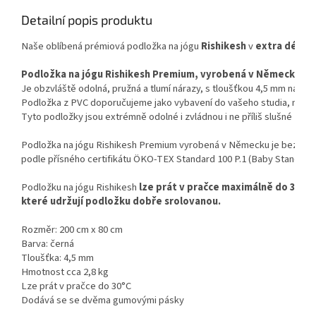
Detailní popis produktu
Naše oblíbená prémiová podložka na jógu 
Rishikesh
 v 
extra délce 
Podložka na jógu Rishikesh Premium, vyrobená v Německu, je
Je obzvláště odolná, pružná a tlumí nárazy, s tloušťkou 4,5 mm nabízí k
Podložka z PVC doporučujeme jako vybavení do vašeho studia, mám
Tyto podložky jsou extrémně odolné i zvládnou i ne příliš slušné zac
Podložka na jógu Rishikesh Premium vyrobená v Německu je bez ftalátů
podle přísného certifikátu ÖKO-TEX Standard 100 P.1 (Baby Standard) t
Podložku na jógu Rishikesh 
lze prát v pračce maximálně do 30°. 
které udržují podložku dobře srolovanou.
Rozměr: 200 cm x 80 cm
Barva: černá

Tloušťka: 4,5 mm

Hmotnost cca 2,8 kg

Lze prát v pračce do 30°C

Dodává se se dvěma gumovými pásky