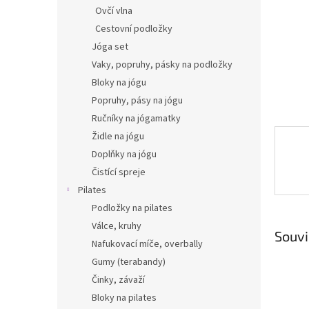
n
Ovčí vlna
e
Cestovní podložky
l
Jóga set
Vaky, popruhy, pásky na podložky
Bloky na jógu
Popruhy, pásy na jógu
Ručníky na jógamatky
Židle na jógu
Doplňky na jógu
Čistící spreje
Pilates
Podložky na pilates
Válce, kruhy
Souvi
Nafukovací míče, overbally
Gumy (terabandy)
Činky, závaží
Bloky na pilates