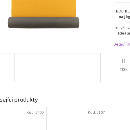
BODHI 
na jó
recyklov
Ideáln
Detailní 
TISK
sející produkty
Kód:
5460
Kód:
5107