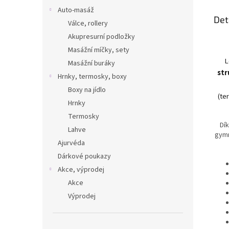
Auto-masáž
Det
Válce, rollery
Akupresurní podložky
Masážní míčky, sety
L
Masážní buráky
str
Hrnky, termosky, boxy
Boxy na jídlo
(te
Hrnky
Termosky
Dí
Lahve
gymn
Ajurvéda
Dárkové poukazy
Akce, výprodej
Akce
Výprodej