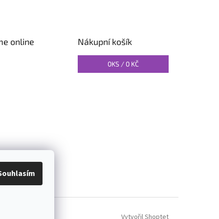
me online
Nákupní košík
0
KS /
0 KČ
O PILATES
Souhlasím
Vytvořil Shoptet