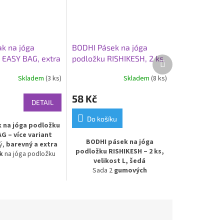
k na jóga
BODHI Pásek na jóga
 EASY BAG, extra
podložku RISHIKESH, 2 ks,
Další
produkt
ce variant
velikost L, šedá
Skladem
(3 ks)
Skladem
(8 ks)
58 Kč
DETAIL
Do košíku
k na jóga podložku
G – více variant
BODHI pásek na jóga
ý,
barevný a extra
podložku RISHIKESH – 2 ks,
k
na jóga podložku
velikost L, šedá
z
recyklovatelného
Sada 2
gumových
iálu
. Ideální pro
upevňovacích pásků
přenášení podložky
Rishikesh pro snadné držení a
udiu i na cesty. Díky
přenášení
jóga podložky
.
tnosti a modernímu
Pásky bezpečně udrží
u je praktickým a
podložku zavinutou, ideální pro
ým doplňkem pro