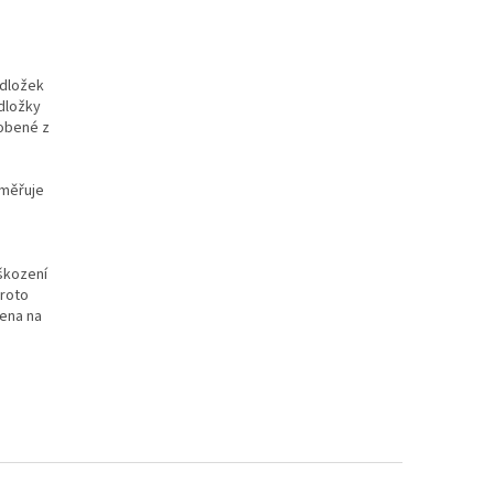
odložek
dložky
robené z
směřuje
škození
proto
ena na