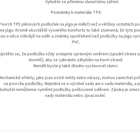
Vyhněte se přímému slunečnímu záření.
Poznámky k materiálu TPE:
Povrch TPE pěnových podložek na jógu je měkčí než u většiny ostatních p
na jógu. Kromě obzvláště vysokého komfortu to také znamená, že tyto po
sou o něco citlivější na oděr a známky opotřebení než podložky na jógu vy
PVC.
Ujistěte se, že podložku vždy srolujete správným směrem (spodní strana 
dovnitř), aby se zabránilo záhybům na horní straně.
Neměli byste ji také dlouho vystavovat slunci.
Mechanické efekty, jako jsou ostré nehty nebo nárazy, mohou zanechat po
na povrchu podložky. Nejedná se o výrobní vadu ani o vadu materiálu, a 
bohužel nemůžeme vyměnit podložky poškozené oděrem. Záruka je omez
vady materiálu nebo zpracování.