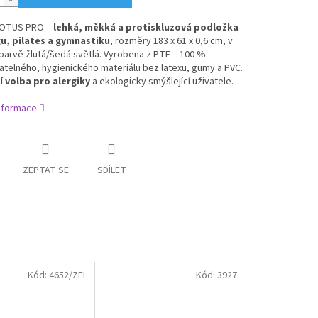
LOTUS PRO –
lehká, měkká a protiskluzová podložka
gu, pilates a gymnastiku
, rozměry 183 x 61 x 0,6 cm, v
barvě žlutá/šedá světlá. Vyrobena z PTE – 100 %
atelného, hygienického materiálu bez latexu, gumy a PVC.
í volba pro alergiky
a ekologicky smýšlející uživatele.
informace
ZEPTAT SE
SDÍLET
Kód:
4652/ZEL
Kód:
3927