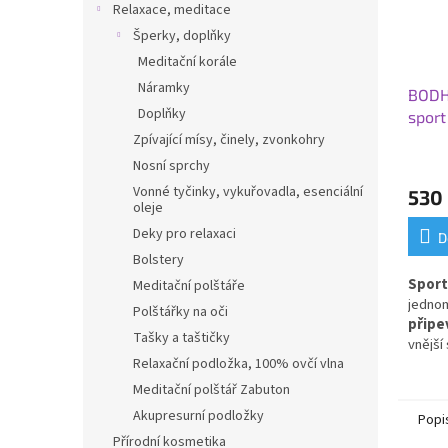
Relaxace, meditace
Šperky, doplňky
Meditační korále
Náramky
BODHI
Doplňky
sport
podlo
Zpívající mísy, činely, zvonkohry
čern
Nosní sprchy
Vonné tyčinky, vykuřovadla, esenciální
530
oleje
Deky pro relaxaci
D
Bolstery
Sport
Meditační polštáře
jedno
Polštářky na oči
připe
Tašky a taštičky
vnější
Relaxační podložka, 100% ovčí vlna
Meditační polštář Zabuton
Akupresurní podložky
Popi
Přírodní kosmetika