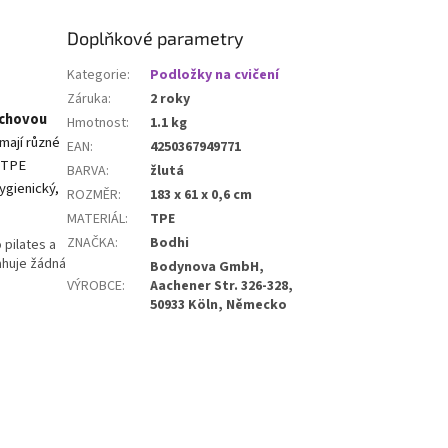
skladování i pohodlné
o cvičí jógu, pilates
přenášení do studia, na cesty
í cvičební aktivity.
Doplňkové parametry
nebo na jógu doma.
Kategorie
:
Podložky na cvičení
Záruka
:
2 roky
rchovou
Hmotnost
:
1.1 kg
 mají různé
EAN
:
4250367949771
u TPE
BARVA
:
žlutá
ygienický,
ROZMĚR
:
183 x 61 x 0,6 cm
MATERIÁL
:
TPE
ZNAČKA
:
Bodhi
 pilates a
ahuje žádná
Bodynova GmbH,
VÝROBCE
:
Aachener Str. 326-328,
50933 Köln, Německo