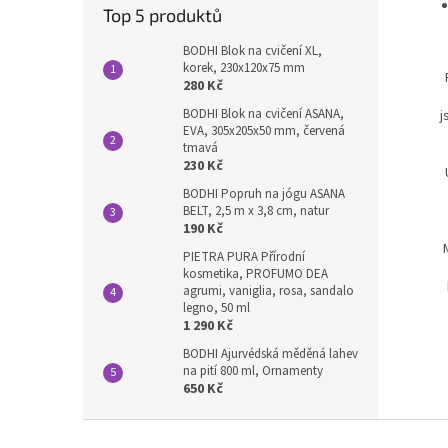
Top 5 produktů
BODHI Blok na cvičení XL,
korek, 230x120x75 mm
280 Kč
BODHI Blok na cvičení ASANA,
j
EVA, 305x205x50 mm, červená
tmavá
230 Kč
BODHI Popruh na jógu ASANA
BELT, 2,5 m x 3,8 cm, natur
190 Kč
PIETRA PURA Přírodní
kosmetika, PROFUMO DEA
agrumi, vaniglia, rosa, sandalo
legno, 50 ml
1 290 Kč
BODHI Ajurvédská měděná lahev
na pití 800 ml, Ornamenty
650 Kč
Z