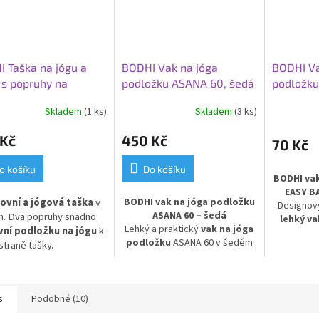
 Taška na jógu a
BODHI Vak na jóga
BODHI Va
 s popruhy na
podložku ASANA 60, šedá
podložku
žku,
lehký, ví
Skladem
(1 ks)
Skladem
(3 ks)
á/pomerančová
 Kč
450 Kč
70 Kč
o košíku
Do košíku
BODHI va
EASY BA
ovní a jógová taška
v
BODHI vak na jóga podložku
Designov
ASANA 60 – šedá
m.
Dva popruhy snadno
lehký va
Lehký a praktický
vak na jóga
vní podložku na jógu
k
vyrobený 
podložku
ASANA 60 v šedém
 straně tašky.
mater
provedení s elegantní
pohodlné 
výšivkou. Vyroben z
doma, ve st
voděodolného a
nízké hmo
omyvatelného materiálu
,
s
Podobné (10)
design
chrání podložku před vlhkostí a
stylov