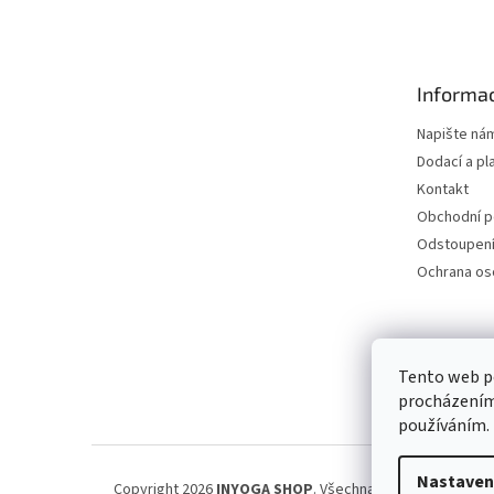
á
p
a
t
Informac
í
Napište ná
Dodací a pl
Kontakt
Obchodní 
Odstoupení
Ochrana os
Petra Špi
Tento web po
procházením 
používáním.
Nastaven
Copyright 2026
INYOGA SHOP
. Všechna práva vyhrazena.