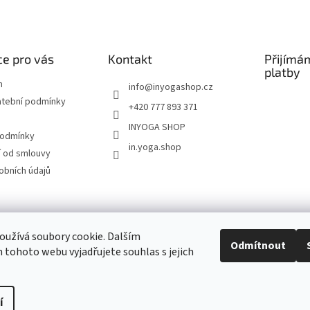
e pro vás
Kontakt
Přijímá
platby
m
info
@
inyogashop.cz
atební podmínky
+420 777 893 371
INYOGA SHOP
podmínky
in.yoga.shop
 od smlouvy
obních údajů
ndlerová SÁRÍ A DŽÍNY
Pietra Pura
YOGA & ART
PILATES & FLOW
STUDI
užívá soubory cookie. Dalším
Odmítnout
tohoto webu vyjadřujete souhlas s jejich
Kontakt
í
Upravit nastavení cookies