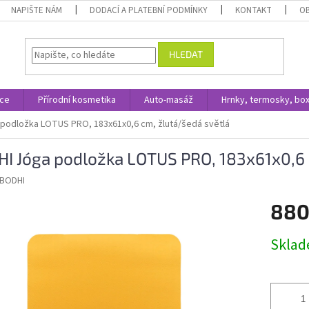
NAPIŠTE NÁM
DODACÍ A PLATEBNÍ PODMÍNKY
KONTAKT
O
HLEDAT
ace
Přírodní kosmetika
Auto-masáž
Hrnky, termosky, bo
podložka LOTUS PRO, 183x61x0,6 cm, žlutá/šedá světlá
I Jóga podložka LOTUS PRO, 183x61x0,6 
BODHI
880
Měrná
Skla
cena: