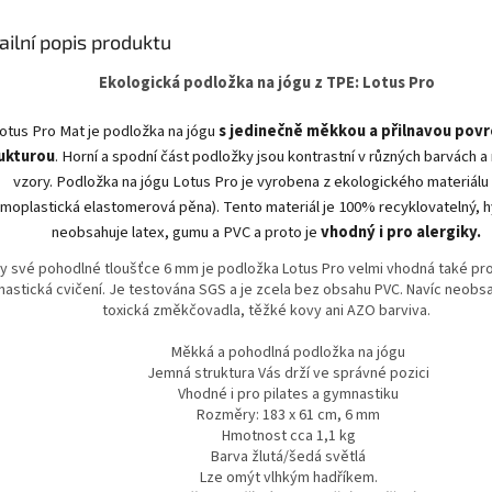
nečistotami. Ideální pro
každého, kd
pohodlné přenášení podložky
nebo dalš
ailní popis produktu
doma, ve studiu i na cesty.
Ekologická podložka na jógu z TPE: Lotus Pro
otus Pro Mat je podložka na jógu
s jedinečně měkkou a přilnavou pov
ukturou
. Horní a spodní část podložky jsou kontrastní v různých barvách a
vzory. Podložka na jógu Lotus Pro je vyrobena z ekologického materiál
rmoplastická elastomerová pěna). Tento materiál je 100% recyklovatelný, h
neobsahuje latex, gumu a PVC a proto je
vhodný i pro alergiky.
ky své pohodlné tloušťce 6 mm je podložka Lotus Pro velmi vhodná také pro
astická cvičení. Je testována SGS a je zcela bez obsahu PVC. Navíc neobs
toxická změkčovadla, těžké kovy ani AZO barviva.
Měkká a pohodlná podložka na jógu
Jemná struktura Vás drží ve správné pozici
Vhodné i pro pilates a gymnastiku
Rozměry: 183 x 61 cm, 6 mm
Hmotnost cca 1,1 kg
Barva žlutá/šedá světlá
Lze omýt vlhkým hadříkem.