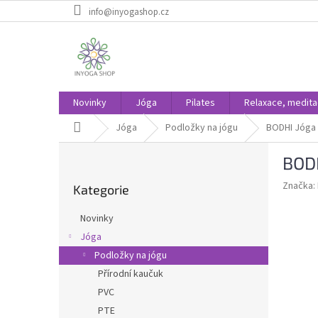
Přejít
info@inyogashop.cz
na
obsah
Novinky
Jóga
Pilates
Relaxace, medit
Domů
Jóga
Podložky na jógu
BODHI Jóga 
P
BODH
o
Přeskočit
s
Značka:
Kategorie
kategorie
t
r
Novinky
a
Jóga
n
Podložky na jógu
n
í
Přírodní kaučuk
p
PVC
a
PTE