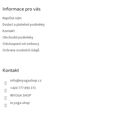
p
a
Informace pro vás
t
Napište nám
í
Dodací a platební podmínky
Kontakt
Obchodní podmínky
Odstoupení od smlouvy
Ochrana osobních údajů
Kontakt
info
@
inyogashop.cz
+420 777 893 371
INYOGA SHOP
in.yoga.shop