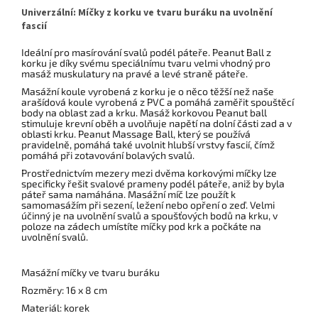
pravidelnou jógovou praxi mimo
Univerzální: Míčky z korku ve tvaru buráku na uvolnění
domov.
fascií
Ideální pro masírování svalů podél páteře. Peanut Ball z
korku je díky svému speciálnímu tvaru velmi vhodný pro
masáž muskulatury na pravé a levé straně páteře.
Masážní koule vyrobená z korku je o něco těžší než naše
arašídová koule vyrobená z PVC a pomáhá zaměřit spouštěcí
body na oblast zad a krku. Masáž korkovou Peanut ball
stimuluje krevní oběh a uvolňuje napětí na dolní části zad a v
oblasti krku. Peanut Massage Ball, který se používá
pravidelně, pomáhá také uvolnit hlubší vrstvy fascií, čímž
pomáhá při zotavování bolavých svalů.
Prostřednictvím mezery mezi dvěma korkovými míčky lze
specificky řešit svalové prameny podél páteře, aniž by byla
páteř sama namáhána. Masážní míč lze použít k
samomasážím při sezení, ležení nebo opření o zeď. Velmi
účinný je na uvolnění svalů a spoušťových bodů na krku, v
poloze na zádech umístíte míčky pod krk a počkáte na
uvolnění svalů.
Masážní míčky ve tvaru buráku
Rozměry: 16 x 8 cm
Materiál: korek