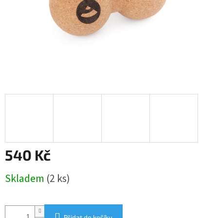
540 Kč
Měrná
Skladem
(2 ks)
cena:
Přidat do košíku