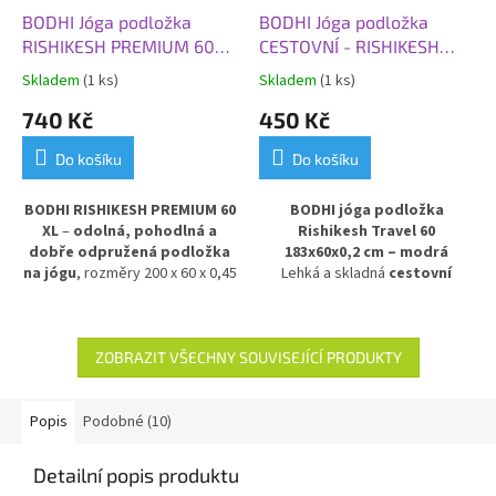
BODHI Jóga podložka
BODHI Jóga podložka
RISHIKESH PREMIUM 60
CESTOVNÍ - RISHIKESH
XL, 200x60x0,45 cm,
TRAVEL 60, 183x60x0,2
Skladem
(1 ks)
Skladem
(1 ks)
černá
cm, modrá
740 Kč
450 Kč
Do košíku
Do košíku
BODHI RISHIKESH PREMIUM 60
BODHI jóga podložka
XL
–
odolná, pohodlná a
Rishikesh Travel 60
dobře odpružená podložka
183x60x0,2 cm – modrá
na jógu
, rozměry 200 x 60 x 0,45
Lehká a skladná
cestovní
cm, v elegantní černé barvě.
podložka na jógu
v modrém
Poskytuje výbornou izolaci
provedení. Model
Rishikesh
od chladné podlahy
a stabilní
Travel 60
je nejtenčí verzí řady
oporu při cvičení. Vyrobena z
Rishikesh Premium – s tloušťkou
ZOBRAZIT VŠECHNY SOUVISEJÍCÍ PRODUKTY
PVC pro dlouhou životnost a
pouze
2 mm
si zachovává
snadnou údržbu.
vysokou odolnost a pevnost,
ale díky praktickým rozměrům ji
Popis
Podobné (10)
lze snadno složit a uložit do
batohu či kufru. Ideální pro
Detailní popis produktu
cestování, dovolenou i