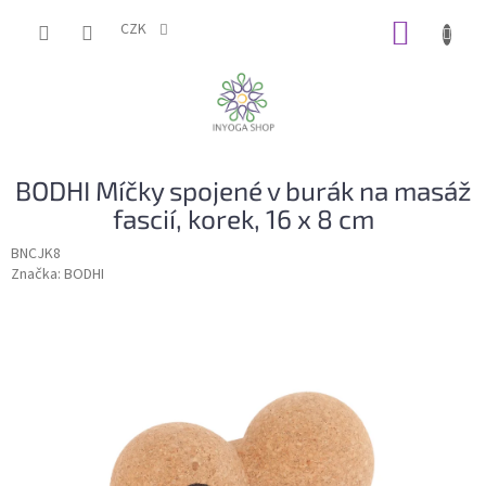
Přejít
NÁKUP
na
CZK
obsah
KOŠÍK
BODHI Míčky spojené v burák na masáž
fascií, korek, 16 x 8 cm
BNCJK8
Značka:
BODHI