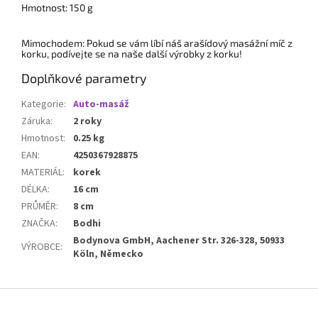
Hmotnost: 150 g
Mimochodem: Pokud se vám líbí náš arašídový masážní míč z
korku, podívejte se na naše další výrobky z korku!
Doplňkové parametry
Kategorie
:
Auto-masáž
Záruka
:
2 roky
Hmotnost
:
0.25 kg
EAN
:
4250367928875
MATERIÁL
:
korek
DÉLKA
:
16 cm
PRŮMĚR
:
8 cm
ZNAČKA
:
Bodhi
Bodynova GmbH, Aachener Str. 326-328, 50933
VÝROBCE
:
Köln, Německo
Z
á