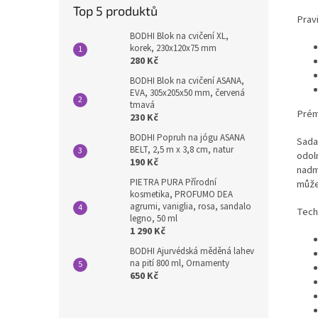
Top 5 produktů
Prav
BODHI Blok na cvičení XL,
korek, 230x120x75 mm
280 Kč
BODHI Blok na cvičení ASANA,
EVA, 305x205x50 mm, červená
tmavá
Prém
230 Kč
BODHI Popruh na jógu ASANA
Sada
BELT, 2,5 m x 3,8 cm, natur
odol
190 Kč
nadm
PIETRA PURA Přírodní
může
kosmetika, PROFUMO DEA
agrumi, vaniglia, rosa, sandalo
Tech
legno, 50 ml
1 290 Kč
BODHI Ajurvédská měděná lahev
na pití 800 ml, Ornamenty
650 Kč