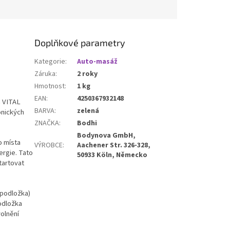
více prostoru při cvičení.
Pohodlná, ekologická a odolná
podložka s elegantním
zeleným designem pro
Doplňkové parametry
maximální komfort a podporu.
Kategorie
:
Auto-masáž
Záruka
:
2 roky
Hmotnost
:
1 kg
EAN
:
4250367932148
a VITAL
BARVA
:
zelená
onických
ZNAČKA
:
Bodhi
Bodynova GmbH,
o místa
VÝROBCE
:
Aachener Str. 326-328,
ergie. Tato
50933 Köln, Německo
tartovat
 podložka)
odložka
volnění