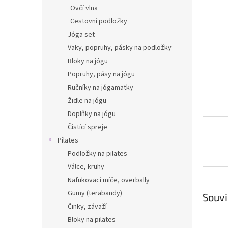
n
Ovčí vlna
e
Cestovní podložky
l
Jóga set
Vaky, popruhy, pásky na podložky
Bloky na jógu
Popruhy, pásy na jógu
Ručníky na jógamatky
Židle na jógu
Doplňky na jógu
Čistící spreje
Pilates
Podložky na pilates
Válce, kruhy
Nafukovací míče, overbally
Gumy (terabandy)
Souvi
Činky, závaží
Bloky na pilates