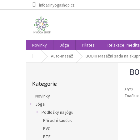
Přejít
info@inyogashop.cz
na
obsah
Novinky
Jóga
Pilates
Relaxace, medit
Domů
Auto-masáž
BODHI Masážní sada na akupr
P
BO
o
Přeskočit
s
Kategorie
kategorie
t
5972
r
Značka:
Novinky
a
Jóga
n
Podložky na jógu
n
í
Přírodní kaučuk
p
PVC
a
PTE