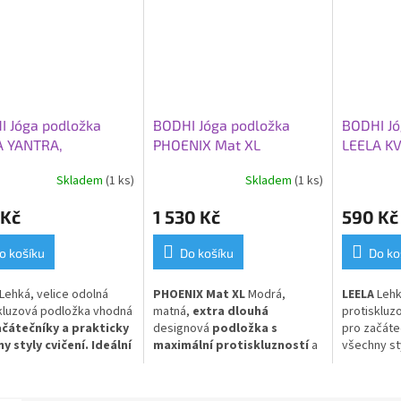
I Jóga podložka
BODHI Jóga podložka
BODHI Jó
A YANTRA,
PHOENIX Mat XL
LEELA KV
60x0,45 cm, modrá
TribAlign, 200 x 66 x 0,4
183x60x0
Skladem
(1 ks)
Skladem
(1 ks)
cm, modrá (matná)
 Kč
1 530 Kč
590 Kč
o košíku
Do košíku
Do ko
Lehká, velice odolná
PHOENIX Mat XL
Modrá,
LEELA
Lehk
kluzová podložka vhodná
matná,
extra dlouhá
protiskluz
ačátečníky a prakticky
designová
podložka s
pro začáte
y styly cvičení. Ideální
maximální protiskluzností
a
všechny sty
aždodenní použití.
PVC
laserovým potiskem TribAlign.
pro každo
Vyrobena z přírodního kaučuku
s PU povlakem.