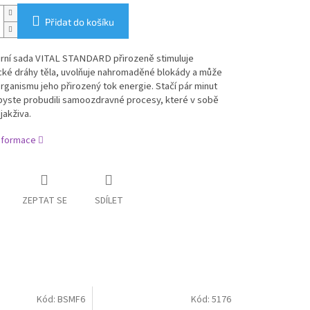
Přidat do košíku
rní sada VITAL STANDARD přirozeně stimuluje
cké dráhy těla, uvolňuje nahromaděné blokády a může
organismu jeho přirozený tok energie. Stačí pár minut
byste probudili samoozdravné procesy, které v sobě
jakživa.
informace
ZEPTAT SE
SDÍLET
Kód:
BSMF6
Kód:
5176