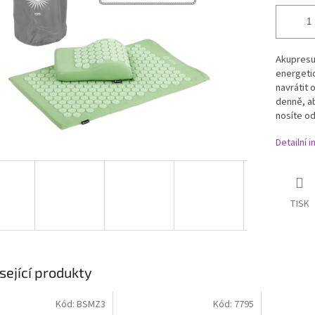
Akupresu
energeti
navrátit 
denně, a
nosíte od
Detailní 
TISK
sející produkty
Kód:
BSMZ3
Kód:
7795