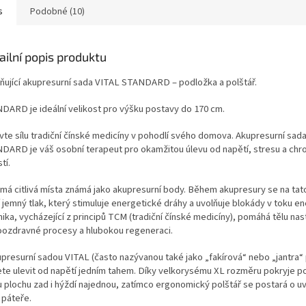
s
Podobné (10)
ailní popis produktu
dňující akupresurní sada VITAL STANDARD – podložka a polštář.
DARD je ideální velikost pro výšku postavy do 170 cm.
vte sílu tradiční čínské medicíny v pohodlí svého domova. Akupresurní sad
DARD je váš osobní terapeut pro okamžitou úlevu od napětí, stresu a chr
tí.
 má citlivá místa známá jako akupresurní body. Během akupresury se na tat
í jemný tlak, který stimuluje energetické dráhy a uvolňuje blokády v toku en
ika, vycházející z principů TCM (tradiční čínské medicíny), pomáhá tělu nas
ozdravné procesy a hlubokou regeneraci.
upresurní sadou VITAL (často nazývanou také jako „fakírová“ nebo „jantra“
te ulevit od napětí jedním tahem. Díky velkorysému XL rozměru pokryje p
u plochu zad i hýždí najednou, zatímco ergonomický polštář se postará o u
 páteře.