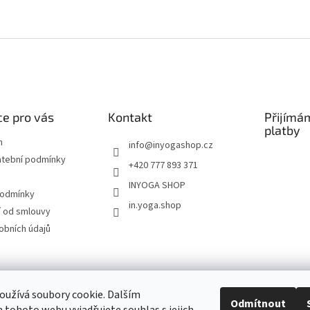
e pro vás
Kontakt
Přijímá
platby
m
info
@
inyogashop.cz
atební podmínky
+420 777 893 371
INYOGA SHOP
podmínky
in.yoga.shop
 od smlouvy
obních údajů
ndlerová SÁRÍ A DŽÍNY
Pietra Pura
YOGA & ART
PILATES & FLOW
STUDI
užívá soubory cookie. Dalším
Odmítnout
Kontakt