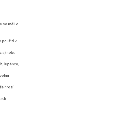
e se měli o
 použití v
cia) nebo
h, lupénce,
velmi
že hrozí
osti