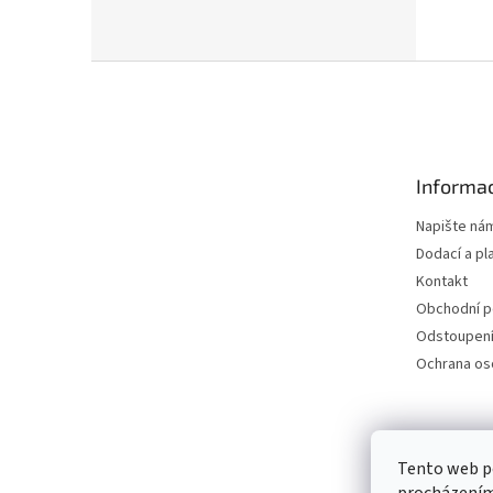
Z
á
p
a
t
Informac
í
Napište ná
Dodací a pl
Kontakt
Obchodní 
Odstoupení
Ochrana os
Petra Špi
Tento web po