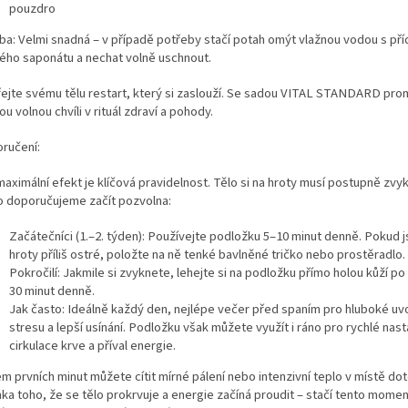
pouzdro
ba: Velmi snadná – v případě potřeby stačí potah omýt vlažnou vodou s př
ého saponátu a nechat volně uschnout.
ejte svému tělu restart, který si zaslouží. Se sadou VITAL STANDARD pro
u volnou chvíli v rituál zdraví a pohody.
ručení:
aximální efekt je klíčová pravidelnost. Tělo si na hroty musí postupně zvy
o doporučujeme začít pozvolna:
Začátečníci (1.–2. týden): Používejte podložku 5–10 minut denně. Pokud 
hroty příliš ostré, položte na ně tenké bavlněné tričko nebo prostěradlo.
Pokročilí: Jakmile si zvyknete, lehejte si na podložku přímo holou kůží p
30 minut denně.
Jak často: Ideálně každý den, nejlépe večer před spaním pro hluboké uv
stresu a lepší usínání. Podložku však můžete využít i ráno pro rychlé nast
cirkulace krve a příval energie.
m prvních minut můžete cítit mírné pálení nebo intenzivní teplo v místě dot
ka toho, že se tělo prokrvuje a energie začíná proudit – stačí tento momen