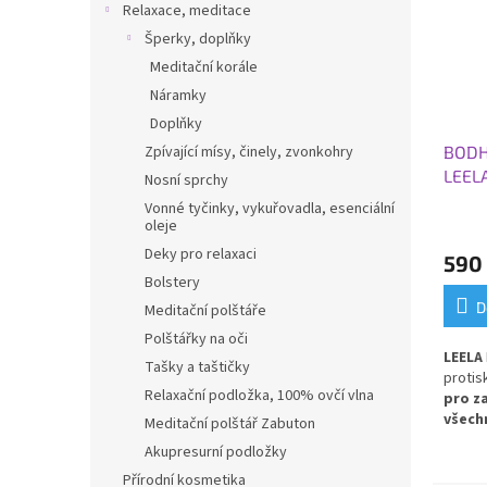
Relaxace, meditace
Šperky, doplňky
Meditační korále
Náramky
Doplňky
BODH
Zpívající mísy, činely, zvonkohry
LEEL
Nosní sprchy
183x
Vonné tyčinky, vykuřovadla, esenciální
oleje
Deky pro relaxaci
590
Bolstery
D
Meditační polštáře
Polštářky na oči
LEELA
Tašky a taštičky
protis
Relaxační podložka, 100% ovčí vlna
pro z
všechn
Meditační polštář Zabuton
pro k
Akupresurní podložky
Přírodní kosmetika