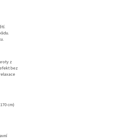
tí.
lidu.
u.
hroty z
 efekt bez
relaxace
 170 cm)
avní