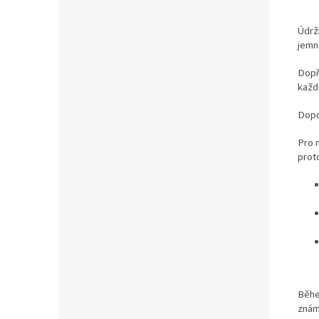
Údrž
jemn
Dopř
každo
Dopo
Pro m
prot
Běhe
znám