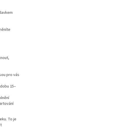
ídavkem
měníte
knout,
jsou pro vás
o dobu 15–
olnění
artování
eku. To je
t