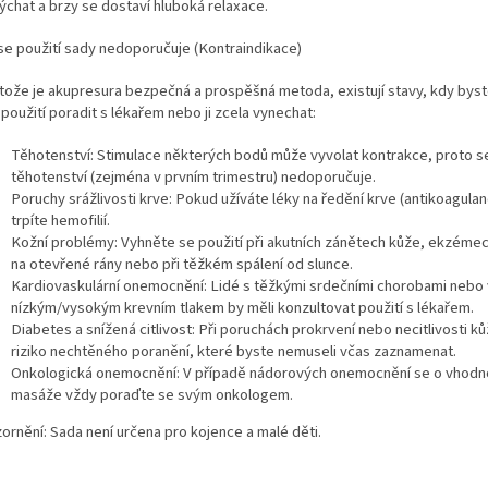
ýchat a brzy se dostaví hluboká relaxace.
se použití sady nedoporučuje (Kontraindikace)
tože je akupresura bezpečná a prospěšná metoda, existují stavy, kdy byst
 použití poradit s lékařem nebo ji zcela vynechat:
Těhotenství: Stimulace některých bodů může vyvolat kontrakce, proto se
těhotenství (zejména v prvním trimestru) nedoporučuje.
Poruchy srážlivosti krve: Pokud užíváte léky na ředění krve (antikoagulan
trpíte hemofilií.
Kožní problémy: Vyhněte se použití při akutních zánětech kůže, ekzémec
na otevřené rány nebo při těžkém spálení od slunce.
Kardiovaskulární onemocnění: Lidé s těžkými srdečními chorobami nebo 
nízkým/vysokým krevním tlakem by měli konzultovat použití s lékařem.
Diabetes a snížená citlivost: Při poruchách prokrvení nebo necitlivosti ků
riziko nechtěného poranění, které byste nemuseli včas zaznamenat.
Onkologická onemocnění: V případě nádorových onemocnění se o vhodn
masáže vždy poraďte se svým onkologem.
ornění: Sada není určena pro kojence a malé děti.