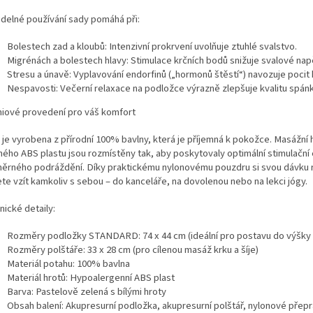
idelné používání sady pomáhá při:
Bolestech zad a kloubů: Intenzivní prokrvení uvolňuje ztuhlé svalstvo.
Migrénách a bolestech hlavy: Stimulace krčních bodů snižuje svalové napě
Stresu a únavě: Vyplavování endorfinů („hormonů štěstí“) navozuje pocit k
Nespavosti: Večerní relaxace na podložce výrazně zlepšuje kvalitu spánk
iové provedení pro váš komfort
 je vyrobena z přírodní 100% bavlny, která je příjemná k pokožce. Masážní 
ného ABS plastu jsou rozmístěny tak, aby poskytovaly optimální stimulační
ěrného podráždění. Díky praktickému nylonovému pouzdru si svou dávku 
te vzít kamkoliv s sebou – do kanceláře, na dovolenou nebo na lekci jógy.
nické detaily:
Rozměry podložky STANDARD: 74 x 44 cm (ideální pro postavu do výšky
Rozměry polštáře: 33 x 28 cm (pro cílenou masáž krku a šíje)
Materiál potahu: 100% bavlna
Materiál hrotů: Hypoalergenní ABS plast
Barva: Pastelově zelená s bílými hroty
Obsah balení: Akupresurní podložka, akupresurní polštář, nylonové přepr