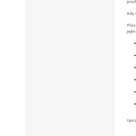
prod
Kdy 
Přes
jejím
Upoz