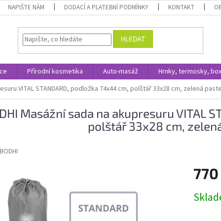
NAPIŠTE NÁM
DODACÍ A PLATEBNÍ PODMÍNKY
KONTAKT
O
HLEDAT
ace
Přírodní kosmetika
Auto-masáž
Hrnky, termosky, bo
esuru VITAL STANDARD, podložka 74x44 cm, polštář 33x28 cm, zelená past
DHI Masážní sada na akupresuru VITAL 
polštář 33x28 cm, zelen
BODHI
770
Měrná
Skla
cena: