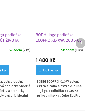
ga podložka
BODHI Jóga podložka
ĚT ŽIVOTA,
ECOPRO XL/XW, 200 x 66
Další
produkt
,45 cm, černá
x 0,4 cm, zelená
Skladem
(2 ks)
Skladem
(1 ks)
1 480 Kč
šíku
Do košíku
á, velice odolná
BODHI ECOPRO XL/XW zelená –
ová podložka vhodná
extra široká a extra dlouhá
čníky a prakticky
jóga podložka ze 100 %
ly cvičení.
Ideální
přírodního kaučuku
EcoPro,
denní použití
. PVC
rozměry 200 x 66 x 0,4 cm.
Ideální volba pro vysoké
jogí
ny a všechny, kdo chtějí