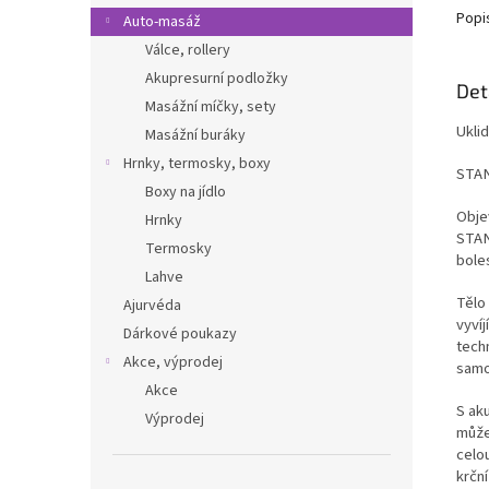
Popi
Auto-masáž
Válce, rollery
Akupresurní podložky
Det
Masážní míčky, sety
Ukli
Masážní buráky
Hrnky, termosky, boxy
STAN
Boxy na jídlo
Obje
Hrnky
STAN
Termosky
boles
Lahve
Tělo
Ajurvéda
vyvíj
Dárkové poukazy
techn
Akce, výprodej
samo
Akce
S ak
Výprodej
může
celo
krční