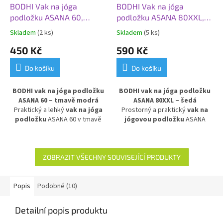
BODHI Vak na jóga
BODHI Vak na jóga
podložku ASANA 60,
podložku ASANA 80XXL,
tmavě modrá
šedá
Skladem
(2 ks)
Skladem
(5 ks)
450 Kč
590 Kč
Do košíku
Do košíku
BODHI vak na jóga podložku
BODHI vak na jóga podložku
ASANA 60 – tmavě modrá
ASANA 80XXL – šedá
Praktický a lehký
vak na jóga
Prostorný a praktický
vak na
podložku
ASANA 60 v tmavě
jógovou podložku
ASANA
modrém provedení. Vyroben z
80XXL v šedém provedení.
voděodolného a
Vyroben z
voděodolného a
omyvatelného materiálu
,
omyvatelného materiálu
,
chrání podložku před vlhkostí a
chrání podložku před vlhkostí a
ZOBRAZIT VŠECHNY SOUVISEJÍCÍ PRODUKTY
nečistotami. Ideální pro
nečistotami. Ideální pro
pohodlné přenášení podložky
přenášení větších podložek
na jógu, pilates nebo jiné cvičení
doma, ve studiu i na cesty.
Popis
Podobné (10)
doma i ve studiu.
Detailní popis produktu