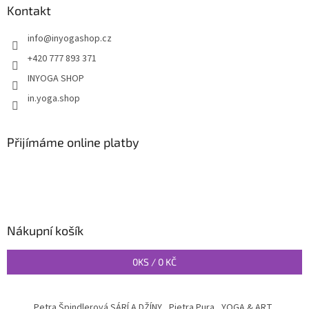
Kontakt
info
@
inyogashop.cz
+420 777 893 371
INYOGA SHOP
in.yoga.shop
Přijímáme online platby
Nákupní košík
0
KS /
0 KČ
Petra Špindlerová SÁRÍ A DŽÍNY
Pietra Pura
YOGA & ART