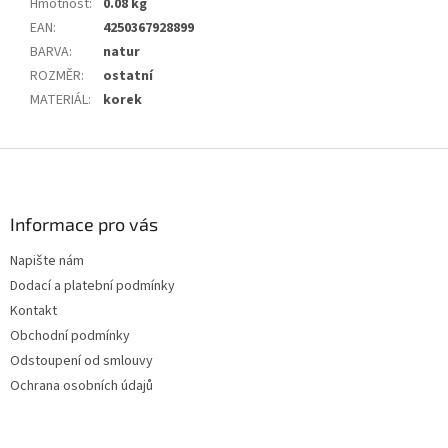
Hmotnost
:
0.08 kg
EAN
:
4250367928899
BARVA
:
natur
ROZMĚR
:
ostatní
MATERIÁL
:
korek
Z
á
p
a
Informace pro vás
t
Napište nám
í
Dodací a platební podmínky
Kontakt
Obchodní podmínky
Odstoupení od smlouvy
Ochrana osobních údajů