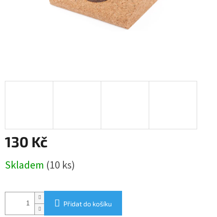
130 Kč
Měrná
Skladem
(10 ks)
cena:
Přidat do košíku