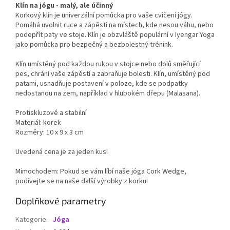
Klín na jógu - malý, ale účinný
Korkový klín je univerzální pomůcka pro vaše cvičení jógy.
Pomáhá uvolnit ruce a zápěstí na místech, kde nesou váhu, nebo
podepřít paty ve stoje. Klín je obzvláště populární v Iyengar Yoga
jako pomůcka pro bezpečný a bezbolestný trénink.
Klín umístěný pod každou rukou v stojce nebo dolů směřující
pes, chrání vaše zápěstí a zabraňuje bolesti. Klín, umístěný pod
patami, usnadňuje postavení v poloze, kde se podpatky
nedostanou na zem, například v hlubokém dřepu (Malasana).
Protiskluzové a stabilní
Materiál: korek
Rozměry: 10 x 9 x 3 cm
Uvedená cena je za jeden kus!
Mimochodem: Pokud se vám líbí naše jóga Cork Wedge,
podívejte se na naše další výrobky z korku!
Doplňkové parametry
Kategorie
:
Jóga