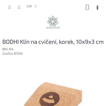
Přejít
NÁKUP
na
CZK
obsah
KOŠÍK
BODHI Klín na cvičení, korek, 10x9x3 cm
BNCJK4
Značka:
BODHI