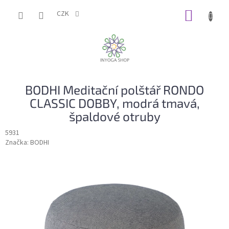
Přejít
NÁKUP
na
CZK
obsah
KOŠÍK
BODHI Meditační polštář RONDO
CLASSIC DOBBY, modrá tmavá,
špaldové otruby
5931
Značka:
BODHI