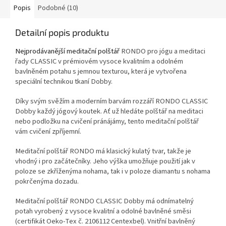
své flexibilitě se dá snadno
Popis
Podobné (10)
složit a uložit do batohu či kufru.
Ideální volba pro cestování,
Detailní popis produktu
dovolenou i každodenní praxi
mimo domov.
Nejprodávanější meditační polštář
RONDO pro jógu a meditaci
řady CLASSIC v prémiovém vysoce kvalitním a odolném
bavlněném potahu s jemnou texturou, která je vytvořena
speciální technikou tkaní Dobby.
Díky svým svěžím a moderním barvám rozzáří RONDO CLASSIC
Dobby každý jógový koutek. Ať už hledáte polštář na meditaci
nebo podložku na cvičení pránájámy, tento meditační polštář
vám cvičení zpříjemní.
Meditační polštář RONDO má klasický kulatý tvar, takže je
vhodný i pro začátečníky. Jeho výška umožňuje použití jak v
poloze se zkříženýma nohama, tak i v poloze diamantu s nohama
pokrčenýma dozadu.
Meditační polštář RONDO CLASSIC Dobby má odnímatelný
potah vyrobený z vysoce kvalitní a odolné bavlněné směsi
(certifikát Oeko-Tex č. 2106112 Centexbel). Vnitřní bavlněný