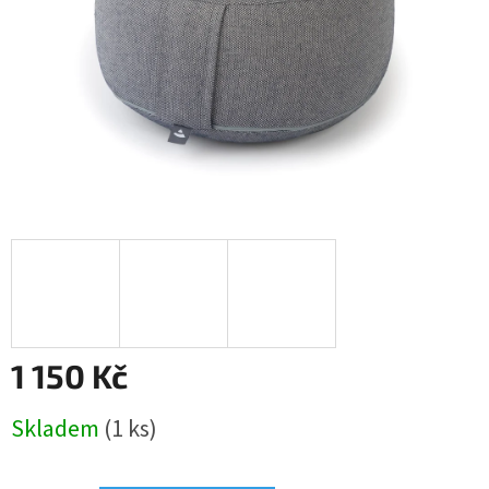
1 150 Kč
Měrná
Skladem
(1 ks)
cena: