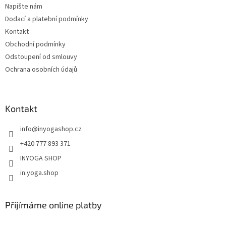
Napište nám
í
Dodací a platební podmínky
Kontakt
Obchodní podmínky
Odstoupení od smlouvy
Ochrana osobních údajů
Kontakt
info
@
inyogashop.cz
+420 777 893 371
INYOGA SHOP
in.yoga.shop
Přijímáme online platby