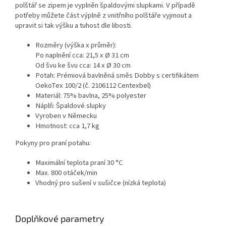
polštář se zipem je vyplněn špaldovými slupkami. V případě
potřeby můžete část výplně z vnitřního polštáře vyjmout a
upravit si tak výšku a tuhost dle libosti.
Rozměry (výška x průměr):
Po naplnění cca: 21,5 x Ø 31 cm
Od švu ke švu cca: 14 x Ø 30 cm
Potah: Prémiová bavlněná směs Dobby s certifikátem
OekoTex 100/2 (č. 2106112 Centexbel)
Materiál: 75% bavlna, 25% polyester
Náplň: Špaldové slupky
Vyroben v Německu
Hmotnost: cca 1,7 kg
Pokyny pro praní potahu:
Maximální teplota praní 30 °C
Max. 800 otáček/min
Vhodný pro sušení v sušičce (nízká teplota)
Doplňkové parametry