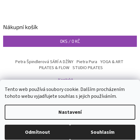
Nákupní košík
0
KS /
0 KČ
Petra Špindlerová SÁRÍ A DŽÍNY
Pietra Pura
YOGA & ART
PILATES & FLOW
STUDIO PILATES
Kontakt
Tento web používá soubory cookie. Dalším procházením
tohoto webu vyjadřujete souhlas s jejich používáním.
Vytvořil Shoptet
Nastavení
Copyright 2026
INYOGA SHOP
. Všechna práva vyhrazena.
Upravit
Odmítnout
Souhlasím
nastavení cookies