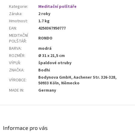
Kategorie
:
Meditační polštáře
Záruka
:
2 roky
Hmotnost
:
1.7 kg
EAN
:
4250367950777
MEDITAČNÍ
RONDO
POLŠTÁŘ
:
BARVA
:
modrá
ROZMĚR
:
Ø 31 x 21,5 cm
VÝPLŇ
:
špaldové otruby
ZNAČKA
:
Bodhi
Bodynova GmbH, Aachener Str. 326-328,
VÝROBCE
:
50933 Köln, Německo
MADE IN
:
Germany
Z
á
p
a
Informace pro vás
t