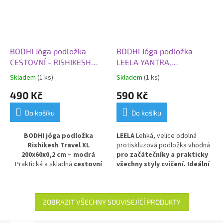
BODHI Jóga podložka
BODHI Jóga podložka
CESTOVNÍ - RISHIKESH
LEELA YANTRA,
TRAVEL 60 XL,
183x60x0,45 cm, modrá
Skladem
(1 ks)
Skladem
(1 ks)
200x60x0,2 cm, modrá
490 Kč
590 Kč
Do košíku
Do košíku
BODHI jóga podložka
LEELA
Lehká, velice odolná
Rishikesh Travel XL
protiskluzová podložka vhodná
200x60x0,2 cm – modrá
pro začátečníky a prakticky
Praktická a skladná
cestovní
všechny styly cvičení. Ideální
podložka na jógu
v modrém
pro každodenní použití.
PVC
provedení. Model
Rishikesh
Travel
je nejtenčí a nejlehčí
verzí řady Rishikesh Premium –
ZOBRAZIT VŠECHNY SOUVISEJÍCÍ PRODUKTY
s tloušťkou pouze
2 mm
zůstává pevný a odolný, ale díky