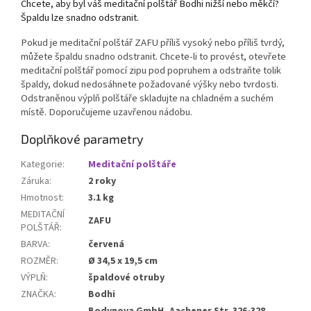
Chcete, aby byl váš meditační polštář Bodhi nižší nebo měkčí?
Špaldu lze snadno odstranit.
Pokud je meditační polštář ZAFU příliš vysoký nebo příliš tvrdý,
můžete špaldu snadno odstranit. Chcete-li to provést, otevřete
meditační polštář pomocí zipu pod popruhem a odstraňte tolik
špaldy, dokud nedosáhnete požadované výšky nebo tvrdosti.
Odstraněnou výplň polštáře skladujte na chladném a suchém
místě. Doporučujeme uzavřenou nádobu.
Doplňkové parametry
Kategorie
:
Meditační polštáře
Záruka
:
2 roky
Hmotnost
:
3.1 kg
MEDITAČNÍ
ZAFU
POLŠTÁŘ
:
BARVA
:
červená
ROZMĚR
:
Ø 34,5 x 19,5 cm
VÝPLŇ
:
špaldové otruby
ZNAČKA
:
Bodhi
Bodynova GmbH, Aachener Str. 326-328,