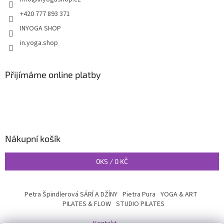
+420 777 893 371
INYOGA SHOP
in.yoga.shop
Přijímáme online platby
Nákupní košík
0
KS /
0 KČ
Petra Špindlerová SÁRÍ A DŽÍNY
Pietra Pura
YOGA & ART
PILATES & FLOW
STUDIO PILATES
Kontakt