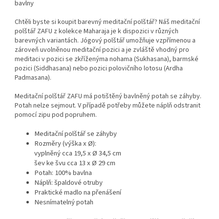
bavlny
Chtěli byste si koupit barevný meditační polštář? Náš meditační
polštář ZAFU z kolekce Maharaja je k dispozici v různých
barevných variantách. Jógový polštář umožňuje vzpřímenou a
zároveň uvolněnou meditační pozici a je zvláště vhodný pro
meditaci v pozici se zkříženýma nohama (Sukhasana), barmské
pozici (Siddhasana) nebo pozici polovičního lotosu (Ardha
Padmasana).
Meditační polštář ZAFU má potištěný bavlněný potah se záhyby.
Potah nelze sejmout. V případě potřeby můžete náplň odstranit
pomocí zipu pod popruhem.
Meditační polštář se záhyby
Rozměry (výška x Ø):
vyplněný cca 19,5 x Ø 34,5 cm
šev ke švu cca 13 x Ø 29 cm
Potah: 100% bavlna
Náplň: špaldové otruby
Praktické madlo na přenášení
Nesnímatelný potah