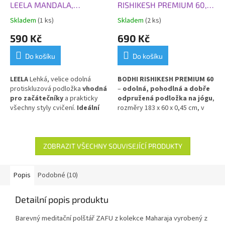
LEELA MANDALA,
RISHIKESH PREMIUM 60,
183x60x0,45 cm, lilek
183x60x0,45 cm, žlutá
Skladem
(1 ks)
Skladem
(2 ks)
hořčice
590 Kč
690 Kč
Do košíku
Do košíku
LEELA
Lehká, velice odolná
BODHI RISHIKESH PREMIUM 60
protiskluzová podložka
vhodná
–
odolná, pohodlná a dobře
pro začátečníky
a prakticky
odpružená podložka na jógu
,
všechny styly cvičení.
Ideální
rozměry 183 x 60 x 0,45 cm, v
pro každodenní použití.
PVC
hořčicově žluté barvě.
Poskytuje výbornou izolaci
od chladné podlahy
a stabilní
oporu při cvičení. Vyrobena z
ZOBRAZIT VŠECHNY SOUVISEJÍCÍ PRODUKTY
PVC pro dlouhou životnost a
snadnou údržbu.
Popis
Podobné (10)
Detailní popis produktu
Barevný meditační polštář ZAFU z kolekce Maharaja vyrobený z