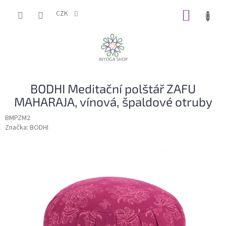
Přejít
NÁKUP
na
CZK
obsah
KOŠÍK
BODHI Meditační polštář ZAFU
MAHARAJA, vínová, špaldové otruby
BMPZM2
Značka:
BODHI