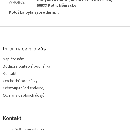
VÝROBCE
:
50933 Köln, Německo
Položka byla vyprodána…
Z
á
p
a
Informace pro vás
t
Napište nám
í
Dodací a platební podmínky
Kontakt
Obchodní podmínky
Odstoupení od smlouvy
Ochrana osobních údajů
Kontakt
info
@
inyogashop.cz