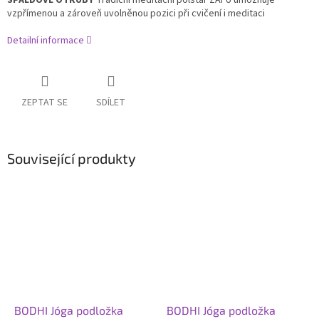
ŠPALDOVÉ OTRUBY
Tradiční meditační polštář ZAFU
umožňuje
vzpřímenou a zároveň uvolněnou pozici při cvičení i meditaci
Detailní informace
ZEPTAT SE
SDÍLET
Související produkty
BODHI Jóga podložka
BODHI Jóga podložka