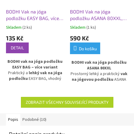
BODHI Vak na jóga
BODHI Vak na jóga
podložku EASY BAG, více
podložku ASANA 80XXL,
variant
zelená tmavá
Skladem
(2 ks)
Skladem
(1 ks)
135 Kč
590 Kč
DETAIL
Do košíku
BODHI vak na jóga podložku
BODHI vak na jóga podložku
EASY BAG – více variant
ASANA 80XXL
Praktický a
lehký vak na jóga
Prostorný lehký a praktický
vak
podložku
EASY BAG, vhodný
na jógovou podložku
ASANA
pro podložky do šířky 70 cm.
80XXL. Vyroben z
Vodoodpudivý a pevný materiál
voděodolného a
chrání podložku před vlhkem a
omyvatelného materiálu
,
nečistotami, ideální pro
chrání podložku před vlhkostí a
ZOBRAZIT VŠECHNY SOUVISEJÍCÍ PRODUKTY
pohodlné přenášení doma, ve
nečistotami. Ideální pro
studiu i na cesty. Stylový a
přenášení extra širokých
funkční doplněk pro každého,
podložek.
Popis
Podobné (10)
kdo cvičí jógu, pilates nebo
další aktivity.
Detailní popis produktu