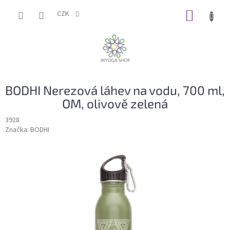
Přejít
NÁKUP
na
CZK
obsah
KOŠÍK
BODHI Nerezová láhev na vodu, 700 ml,
OM, olivově zelená
3928
Značka:
BODHI