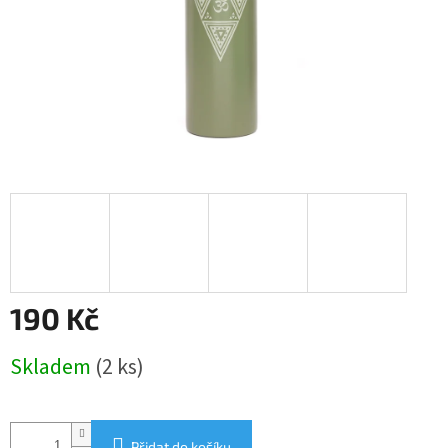
190 Kč
Měrná
Skladem
(2 ks)
cena:
Přidat do košíku