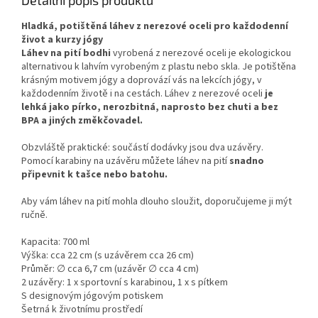
H
ladká, potištěná láhev z nerezové oceli pro každodenní
život a kurzy jógy
Láhev na pití bodhi
vyrobená z nerezové oceli je ekologickou
alternativou k lahvím vyrobeným z plastu nebo skla. Je potištěna
krásným motivem jógy a doprovází vás na lekcích jógy, v
každodenním životě i na cestách. Láhev z nerezové oceli
je
lehká jako pírko, nerozbitná, naprosto bez chuti a bez
BPA a jiných změkčovadel.
Obzvláště praktické: součástí dodávky jsou dva uzávěry.
Pomocí karabiny na uzávěru můžete láhev na pití
snadno
připevnit k tašce nebo batohu.
Aby vám láhev na pití mohla dlouho sloužit, doporučujeme ji mýt
ručně.
Kapacita: 700 ml
Výška: cca 22 cm (s uzávěrem cca 26 cm)
Průměr: ∅ cca 6,7 ​​cm (uzávěr ∅ cca 4 cm)
2 uzávěry: 1 x sportovní s karabinou, 1 x s pítkem
S designovým jógovým potiskem
Šetrná k životnímu prostředí