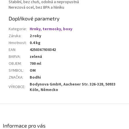
Stabilní, bez chuti, odolná a nepropustná
Nerezová ocel, bez BPA a hliníku
Doplňkové parametry
Kategorie
:
Hrnky, termosky, boxy
Záruka
:
2 roky
Hmotnost
:
0.4 kg
EAN
:
4250367930342
BARVA
:
zelená
OBJEM
:
700 ml
SYMBOL
:
OM
ZNAČKA
:
Bodhi
Bodynova GmbH, Aachener Str. 326-328, 50933
VÝROBCE
:
Köln, Německo
Z
á
p
a
Informace pro vás