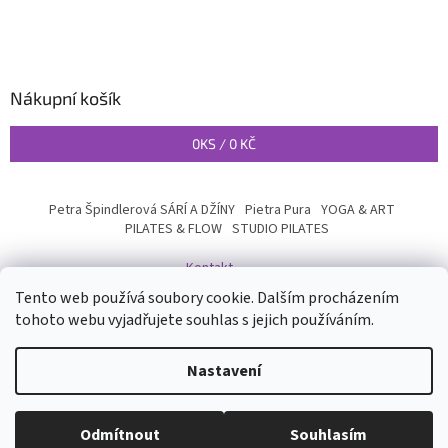
Nákupní košík
0
KS /
0 KČ
Petra Špindlerová SÁRÍ A DŽÍNY
Pietra Pura
YOGA & ART
PILATES & FLOW
STUDIO PILATES
Kontakt
Tento web používá soubory cookie. Dalším procházením
tohoto webu vyjadřujete souhlas s jejich používáním.
Vytvořil Shoptet
Nastavení
Copyright 2026
INYOGA SHOP
. Všechna práva vyhrazena.
Upravit
Odmítnout
Souhlasím
nastavení cookies