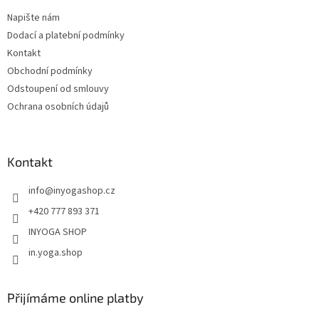
t
Napište nám
í
Dodací a platební podmínky
Kontakt
Obchodní podmínky
Odstoupení od smlouvy
Ochrana osobních údajů
Kontakt
info
@
inyogashop.cz
+420 777 893 371
INYOGA SHOP
in.yoga.shop
Přijímáme online platby