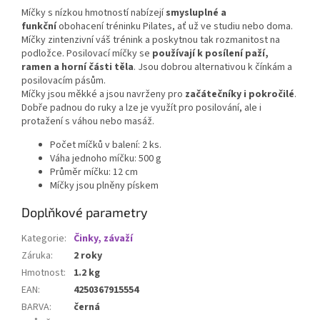
Míčky s nízkou hmotností nabízejí
smysluplné a
funkční
obohacení tréninku Pilates, ať už ve studiu nebo doma.
Míčky zintenzivní váš trénink a poskytnou tak rozmanitost na
podložce. Posilovací míčky se
používají k posílení paží,
ramen a horní části těla
. Jsou dobrou alternativou k čínkám a
posilovacím pásům.
Míčky jsou měkké a jsou navrženy pro
začátečníky i pokročilé
.
Dobře padnou do ruky a lze je využít pro posilování, ale i
protažení s váhou nebo masáž.
Počet míčků v balení: 2 ks.
Váha jednoho míčku: 500 g
Průměr míčku: 12 cm
Míčky jsou plněny pískem
Doplňkové parametry
Kategorie
:
Činky, závaží
Záruka
:
2 roky
Hmotnost
:
1.2 kg
EAN
:
4250367915554
BARVA
:
černá