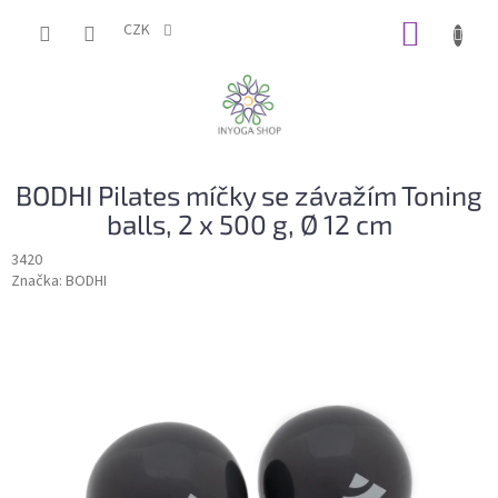
Přejít
NÁKUP
na
CZK
obsah
KOŠÍK
BODHI Pilates míčky se závažím Toning
balls, 2 x 500 g, Ø 12 cm
3420
Značka:
BODHI