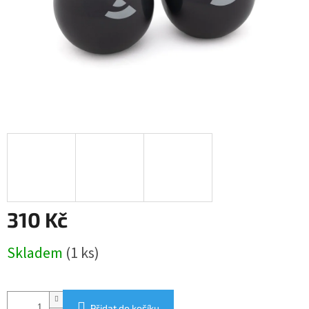
310 Kč
Měrná
Skladem
(1 ks)
cena:
Přidat do košíku