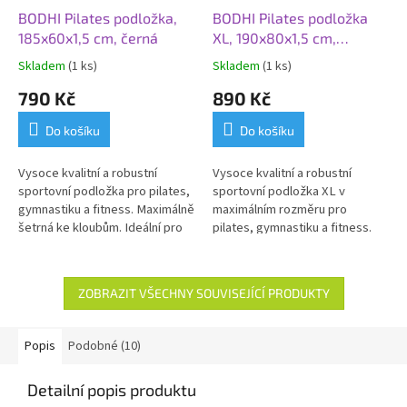
BODHI Pilates podložka,
BODHI Pilates podložka
185x60x1,5 cm, černá
XL, 190x80x1,5 cm,
červená
Skladem
(1 ks)
Skladem
(1 ks)
790 Kč
890 Kč
Do košíku
Do košíku
Vysoce kvalitní a robustní
Vysoce kvalitní a robustní
sportovní podložka pro pilates,
sportovní podložka XL v
gymnastiku a fitness. Maximálně
maximálním rozměru pro
šetrná ke kloubům. Ideální pro
pilates, gymnastiku a fitness.
každodenní použití.
Šetrná ke kloubům. Vhodná i pro
osoby alergické na LATEX.
Ideální pro každodenní použití.
ZOBRAZIT VŠECHNY SOUVISEJÍCÍ PRODUKTY
Popis
Podobné (10)
Detailní popis produktu