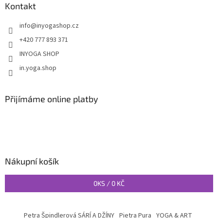
Kontakt
info
@
inyogashop.cz
+420 777 893 371
INYOGA SHOP
in.yoga.shop
Přijímáme online platby
Nákupní košík
0
KS /
0 KČ
Petra Špindlerová SÁRÍ A DŽÍNY
Pietra Pura
YOGA & ART