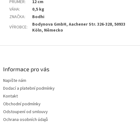
PRŮMĚR
:
12 cm
VÁHA
:
0,5 kg
ZNAČKA
:
Bodhi
Bodynova GmbH, Aachener Str. 326-328, 50933
VÝROBCE
:
Köln, Německo
Z
á
p
a
Informace pro vás
t
Napište nám
í
Dodací a platební podmínky
Kontakt
Obchodní podmínky
Odstoupení od smlouvy
Ochrana osobních údajů