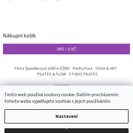
Nákupní košík
0
KS /
0 KČ
Petra Špindlerová SÁRÍ A DŽÍNY
Pietra Pura
YOGA & ART
PILATES & FLOW
STUDIO PILATES
Kontakt
Tento web používá soubory cookie. Dalším procházením
tohoto webu vyjadřujete souhlas s jejich používáním.
Vytvořil Shoptet
Nastavení
Copyright 2026
INYOGA SHOP
. Všechna práva vyhrazena.
Upravit