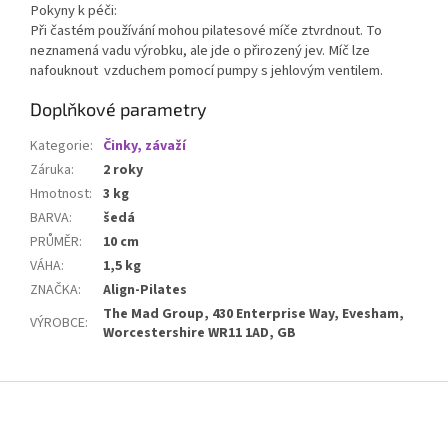
Pokyny k péči:
Při častém používání mohou pilatesové míče ztvrdnout. To
neznamená vadu výrobku, ale jde o přirozený jev. Míč lze
nafouknout vzduchem pomocí pumpy s jehlovým ventilem.
Doplňkové parametry
Kategorie
:
Činky, závaží
Záruka
:
2 roky
Hmotnost
:
3 kg
BARVA
:
šedá
PRŮMĚR
:
10 cm
VÁHA
:
1,5 kg
ZNAČKA
:
Align-Pilates
The Mad Group, 430 Enterprise Way, Evesham,
VÝROBCE
:
Worcestershire WR11 1AD, GB
Z
á
p