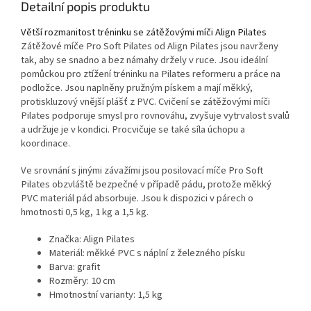
Detailní popis produktu
Větší rozmanitost tréninku se zátěžovými míči Align Pilates
Zátěžové míče Pro Soft Pilates od Align Pilates jsou navrženy
tak, aby se snadno a bez námahy držely v ruce. Jsou ideální
pomůckou pro ztížení tréninku na Pilates reformeru a práce na
podložce. Jsou naplněny pružným pískem a mají měkký,
protiskluzový vnější plášť z PVC. Cvičení se zátěžovými míči
Pilates podporuje smysl pro rovnováhu, zvyšuje vytrvalost svalů
a udržuje je v kondici. Procvičuje se také síla úchopu a
koordinace.
Ve srovnání s jinými závažími jsou posilovací míče Pro Soft
Pilates obzvláště bezpečné v případě pádu, protože měkký
PVC materiál pád absorbuje. Jsou k dispozici v párech o
hmotnosti 0,5 kg, 1 kg a 1,5 kg.
Značka: Align Pilates
Materiál: měkké PVC s náplní z železného písku
Barva: grafit
Rozměry: 10 cm
Hmotnostní varianty: 1,5 kg