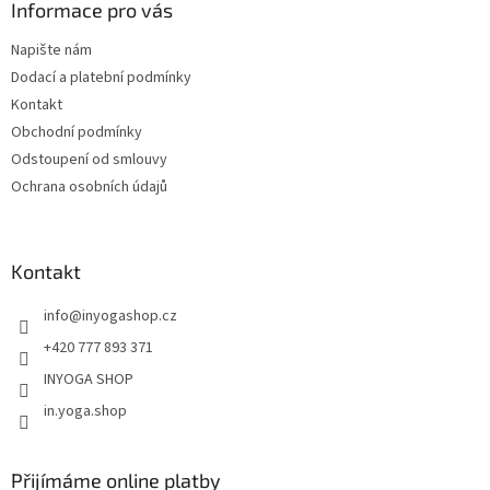
a
Informace pro vás
t
Napište nám
í
Dodací a platební podmínky
Kontakt
Obchodní podmínky
Odstoupení od smlouvy
Ochrana osobních údajů
Kontakt
info
@
inyogashop.cz
+420 777 893 371
INYOGA SHOP
in.yoga.shop
Přijímáme online platby