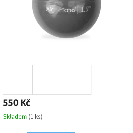
550 Kč
Měrná
Skladem
(1 ks)
cena: