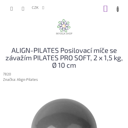
Přejít
NÁKUP
na
CZK
obsah
KOŠÍK
ALIGN-PILATES Posilovací míče se
závažím PILATES PRO SOFT, 2 x 1,5 kg,
Ø 10 cm
7820
Značka:
Align-Pilates