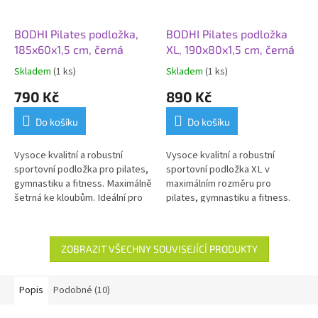
BODHI Pilates podložka,
BODHI Pilates podložka
185x60x1,5 cm, černá
XL, 190x80x1,5 cm, černá
Skladem
(1 ks)
Skladem
(1 ks)
790 Kč
890 Kč
Do košíku
Do košíku
Vysoce kvalitní a robustní
Vysoce kvalitní a robustní
sportovní podložka pro pilates,
sportovní podložka XL v
gymnastiku a fitness. Maximálně
maximálním rozměru pro
šetrná ke kloubům. Ideální pro
pilates, gymnastiku a fitness.
každodenní použití.
Šetrná ke kloubům. Vhodná i pro
osoby alergické na LATEX.
Ideální pro každodenní použití.
ZOBRAZIT VŠECHNY SOUVISEJÍCÍ PRODUKTY
Popis
Podobné (10)