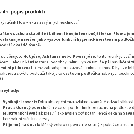
snadnou údržbu.
podložka 
ailní popis produktu
vý ručník Flow – extra savý a rychleschnoucí
aňte v suchu a stabilitě i během té nejintenzivnější lekce. Flow z j
ovlákna je navržen jako vysoce funkční hygienická vrstva na podlož
podrží v každé ásaně.
ž se věnujete
Hot józe, Ashtanze nebo Power józe
, tento ručník je vaší
ákem. Jeho unikátní materiál podobný veluru vyniká tím, že
při navlhčení 
mální přilnavost
, čímž zabraňuje prokluzování rukou i nohou. Díky své leh
aktnosti skvěle poslouží také jako
cestovní podložka
nebo rychleschnou
áž.
ní výhody:
Vynikající savost:
Extra absorpční mikrovlákno okamžitě odvádí vlhkost 
Protiskluzový povrch:
Čím více se potíte, tím lépe ručník na podložce d
Multifunkční využití:
Ideální jako hygienický potah, lehká deka na
Sava
kompaktní ručník na cesty.
Příjemný na dotek:
Měkký velurový povrch je šetrný k pokožce a velmi 