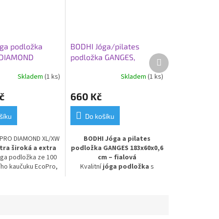
ga podložka
BODHI Jóga/pilates
 DIAMOND
podložka GANGES,
Další
produkt
00 x 66 x 0,6
183x60x0,6 cm, fialová
Skladem
(1 ks)
Skladem
(1 ks)
 tmavá
č
660 Kč
šíku
Do košíku
PRO DIAMOND XL/XW
BODHI Jóga a pilates
tra široká a extra
podložka GANGES 183x60x0,6
ga podložka ze 100
cm – fialová
ího kaučuku EcoPro,
Kvalitní
jóga podložka
s
200 x 66 x 0,6 cm.
atraktivním barevným
ro vysoké jogíny a
přechodem je ideální pro
eří hledají více
cvičení
jógy, pilates i
u během cvičení.
gymnastiky
. Díky tloušťce
6
ekologická a odolná
mm
poskytuje výborné