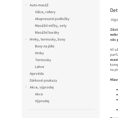
Auto-masáž
Det
Válce, rollery
Akupresurní podložky
Jógo
Masážní míčky, sety
Zůst
Masážní buráky
mikr
Hrnky, termosky, boxy
vás 
Boxy na jídlo
Ať u
Hrnky
parť
maxi
Termosky
komp
Lahve
na pl
Ajurvéda
Hlav
Dárkové poukazy
Akce, výprodej
Akce
Výprodej