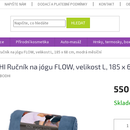
NAPIŠTE NÁM
DODACÍ A PLATEBNÍ PODMÍNKY
KONTAKT
O
HLEDAT
ace
Přírodní kosmetika
Auto-masáž
Hrnky, termosky, bo
učník na jógu FLOW, velikost L, 185 x 68 cm, modrá měsíční
I Ručník na jógu FLOW, velikost L, 185 x
BODHI
550
Měrná
Skla
cena: