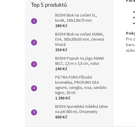
Para
Top 5 produktů
BODHI Blok na cvičení XL,
korek, 230x120x75 mm
280 Kč
Poky
BODHI Blok na cvičení ASANA,
Pro 
EVA, 305x205x50 mm, červená
barv
tmavá
230 Kč
nízk
BODHI Popruh na jógu ASANA
BELT, 2,5 m x 3,8 cm, natur
190 Kč
PIETRA PURA Přírodní
kosmetika, PROFUMO DEA
agrumi, vaniglia, rosa, sandalo
legno, 50 ml
1 290 Kč
BODHI Ajurvédská měděná lahev
na pití 800 ml, Ornamenty
650 Kč
Z