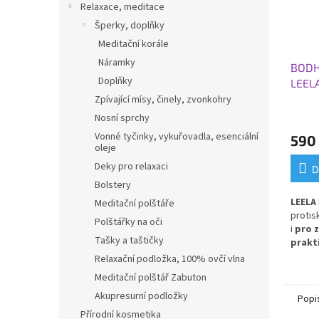
Relaxace, meditace
Šperky, doplňky
Meditační korále
Náramky
BODH
Doplňky
LEEL
183x6
Zpívající mísy, činely, zvonkohry
oblo
Nosní sprchy
Vonné tyčinky, vykuřovadla, esenciální
590
oleje
Deky pro relaxaci
D
Bolstery
LEELA
Meditační polštáře
protis
Polštářky na oči
i
pro 
Tašky a taštičky
prakt
cvičen
Relaxační podložka, 100% ovčí vlna
každo
Meditační polštář Zabuton
Akupresurní podložky
Popi
Přírodní kosmetika