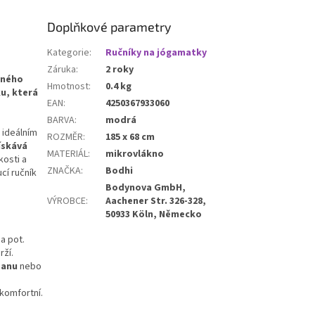
pro všechny úrovně
odpružení a pohodlí při každém
jógy.
pohybu. Podložka je vhodná
Doplňkové parametry
pro začátečníky i pokročilé,
kteří upřednostňují
měkčí
Kategorie
:
Ručníky na jógamatky
povrch
a stabilní oporu během
Záruka
:
2 roky
cvičení.
emného
Hmotnost
:
0.4 kg
ku, která
EAN
:
4250367933060
BARVA
:
modrá
m ideálním
ROZMĚR
:
185 x 68 cm
získává
MATERIÁL
:
mikrovlákno
kosti a
ZNAČKA
:
Bodhi
cí ručník
Bodynova GmbH,
VÝROBCE
:
Aachener Str. 326-328,
50933 Köln, Německo
a pot.
rží.
sanu
nebo
komfortní.