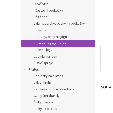
n
Ovčí vlna
e
Cestovní podložky
l
Jóga set
Vaky, popruhy, pásky na podložky
Bloky na jógu
Popruhy, pásy na jógu
Ručníky na jógamatky
Židle na jógu
Doplňky na jógu
Čistící spreje
Pilates
Podložky na pilates
Válce, kruhy
Souvi
Nafukovací míče, overbally
Gumy (terabandy)
Činky, závaží
Bloky na pilates