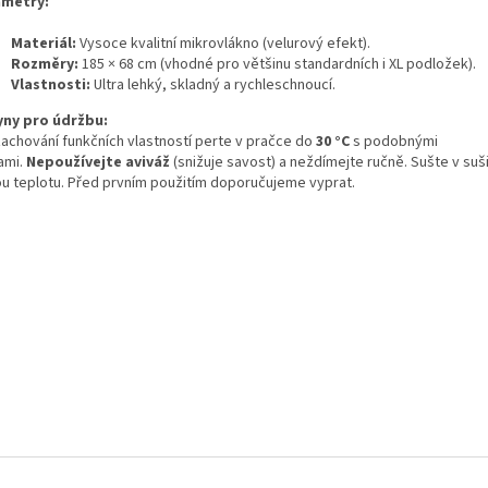
metry:
Materiál:
Vysoce kvalitní mikrovlákno (velurový efekt).
Rozměry:
185 × 68 cm (vhodné pro většinu standardních i XL podložek).
Vlastnosti:
Ultra lehký, skladný a rychleschnoucí.
ny pro údržbu:
zachování funkčních vlastností perte v pračce do
30 °C
s podobnými
ami.
Nepoužívejte aviváž
(snižuje savost) a neždímejte ručně. Sušte v suš
ou teplotu. Před prvním použitím doporučujeme vyprat.