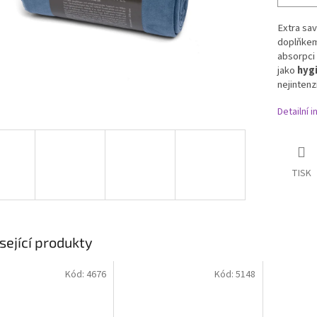
Extra sav
doplňkem
absorpci
jako
hyg
nejintenz
Detailní 
TISK
sející produkty
Kód:
4676
Kód:
5148