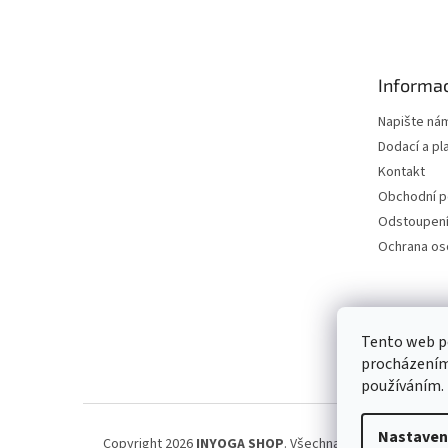
á
p
a
t
Informac
í
Napište ná
Dodací a pl
Kontakt
Obchodní 
Odstoupení
Ochrana os
Petra Špi
Tento web po
procházením 
používáním.
Nastaven
Copyright 2026
INYOGA SHOP
. Všechna práva vyhrazena.