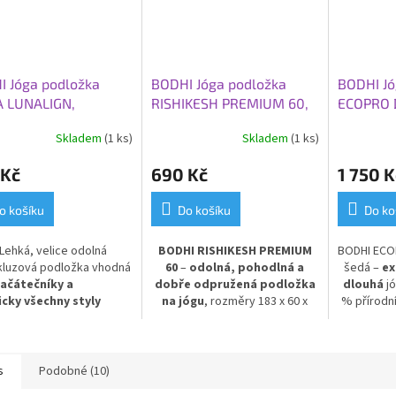
I Jóga podložka
BODHI Jóga podložka
BODHI Jó
A LUNALIGN,
RISHIKESH PREMIUM 60,
ECOPRO
0x0,45 cm, noční
183x60x0,45 cm, šedá
XL/XW, 2
Skladem
(1 ks)
Skladem
(1 ks)
ha
cm, šedá
 Kč
690 Kč
1 750 K
o košíku
Do košíku
Do ko
Lehká, velice odolná
BODHI RISHIKESH PREMIUM
BODHI ECO
kluzová podložka vhodná
60
–
odolná, pohodlná a
šedá –
ex
začátečníky a
dobře odpružená podložka
dlouhá
jó
icky všechny styly
na jógu
, rozměry 183 x 60 x
% přírodn
í. Ideální pro
0,45 cm, v moderní šedé barvě.
rozměry 
denní použití.
PVC
Poskytuje výbornou izolaci
Ideální p
od chladné podlahy
a stabilní
ty, kt
oporu při cvičení. Vyrobena z
prostor
s
Podobné (10)
PVC pro dlouhou životnost a
Pohodlná, 