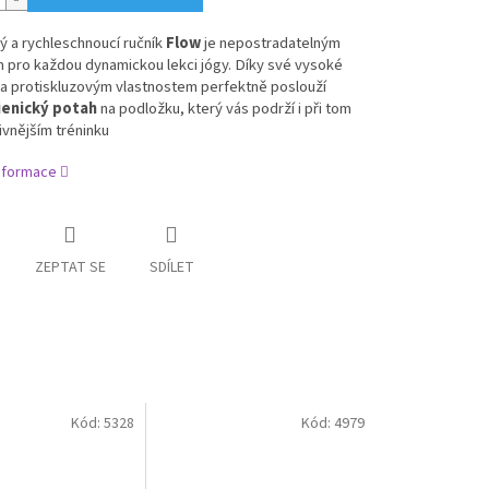
ý a rychleschnoucí ručník
Flow
je nepostradatelným
 pro každou dynamickou lekci jógy. Díky své vysoké
 a protiskluzovým vlastnostem perfektně poslouží
ienický potah
na podložku, který vás podrží i při tom
ivnějším tréninku
informace
ZEPTAT SE
SDÍLET
Kód:
5328
Kód:
4979