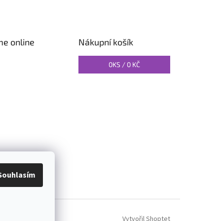
me online
Nákupní košík
0
KS /
0 KČ
O PILATES
Souhlasím
Vytvořil Shoptet