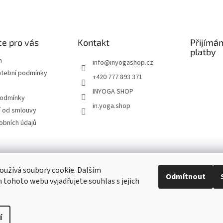
e pro vás
Kontakt
Přijímá
platby
m
info
@
inyogashop.cz
atební podmínky
+420 777 893 371
INYOGA SHOP
podmínky
in.yoga.shop
 od smlouvy
obních údajů
ndlerová SÁRÍ A DŽÍNY
Pietra Pura
YOGA & ART
PILATES & FLOW
STUDI
užívá soubory cookie. Dalším
Odmítnout
tohoto webu vyjadřujete souhlas s jejich
Kontakt
í
Upravit nastavení cookies