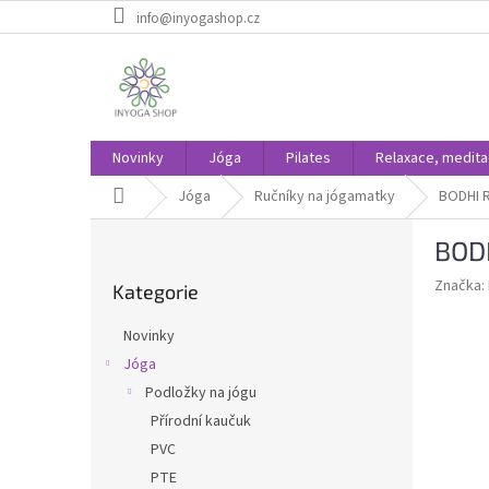
Přejít
info@inyogashop.cz
na
obsah
Novinky
Jóga
Pilates
Relaxace, medit
Domů
Jóga
Ručníky na jógamatky
BODHI R
P
BODH
o
Přeskočit
s
Značka:
Kategorie
kategorie
t
r
Novinky
a
Jóga
n
Podložky na jógu
n
í
Přírodní kaučuk
p
PVC
a
PTE