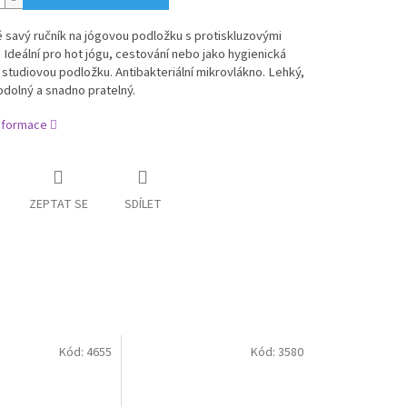
 savý ručník na jógovou podložku s protiskluzovými
 Ideální pro hot jógu, cestování nebo jako hygienická
 studiovou podložku. Antibakteriální mikrovlákno. Lehký,
odolný a snadno pratelný.
informace
ZEPTAT SE
SDÍLET
Kód:
4655
Kód:
3580