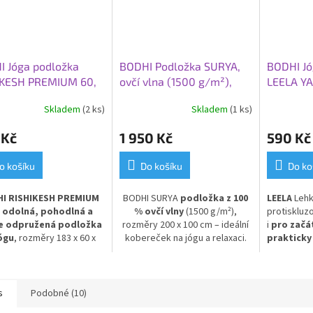
I Jóga podložka
BODHI Podložka SURYA,
BODHI Jó
IKESH PREMIUM 60,
ovčí vlna (1500 g/m²),
LEELA Y
60x0,45 cm, modrá
200x100 cm
183x60x0
Skladem
(2 ks)
Skladem
(1 ks)
zelená
 Kč
1 950 Kč
590 Kč
o košíku
Do košíku
Do ko
I RISHIKESH PREMIUM
BODHI SURYA
podložka z 100
LEELA
Lehk
–
odolná, pohodlná a
% ovčí vlny
(1500 g/m²),
protiskluz
e odpružená podložka
rozměry 200 x 100 cm – ideální
i
pro začá
ógu
, rozměry 183 x 60 x
kobereček na jógu a relaxaci.
prakticky
5 cm, v klasické modré
Přírodní, hřejivý a měkký
cvičení. I
ě.
Poskytuje výbornou
materiál vhodný i během
každodenn
ci od chladné podlahy
a
těhotenství a pro cvičení s
bilní oporu při cvičení.
miminkem.
Komfortní a odolná
s
Podobné (10)
bena z PVC pro dlouhou
podložka podporující pohodlí a