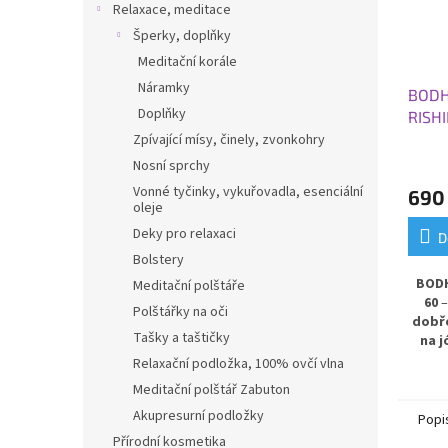
Relaxace, meditace
Šperky, doplňky
Meditační korále
Náramky
BODH
Doplňky
RISH
183x
Zpívající mísy, činely, zvonkohry
Nosní sprchy
Vonné tyčinky, vykuřovadla, esenciální
690
oleje
Deky pro relaxaci
D
Bolstery
BODH
Meditační polštáře
60
Polštářky na oči
dobř
Tašky a taštičky
na j
0,4
Relaxační podložka, 100% ovčí vlna
barv
Meditační polštář Zabuton
izola
Akupresurní podložky
sta
Popi
Vyro
Přírodní kosmetika