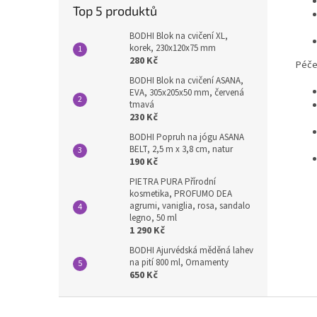
Top 5 produktů
BODHI Blok na cvičení XL,
korek, 230x120x75 mm
280 Kč
Péče 
BODHI Blok na cvičení ASANA,
EVA, 305x205x50 mm, červená
tmavá
230 Kč
BODHI Popruh na jógu ASANA
BELT, 2,5 m x 3,8 cm, natur
190 Kč
PIETRA PURA Přírodní
kosmetika, PROFUMO DEA
agrumi, vaniglia, rosa, sandalo
legno, 50 ml
1 290 Kč
BODHI Ajurvédská měděná lahev
na pití 800 ml, Ornamenty
650 Kč
Z