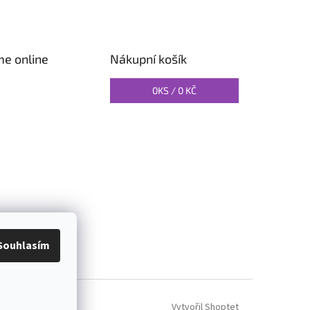
me online
Nákupní košík
0
KS /
0 KČ
O PILATES
Souhlasím
Vytvořil Shoptet