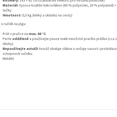
Rozměry:
183 × 61 cm (standardní velikost pro většinu podložek)
Materiál:
Vysoce kvalitní mikrovlákno (80 % polyester, 20 % polyamid) +
tečky
Hmotnost:
0,5 kg (lehký a skladný na cesty)
o ručník na jógu:
Prát v pračce na
max. 60 °C
.
Perte
odděleně
a používejte pouze malé množství pracího prášku (cca 
dávky).
Nepoužívejte aviváž!
Aviváž obaluje vlákna a snižuje savost i protisklu
schopnosti ručníku.
Nebělit.