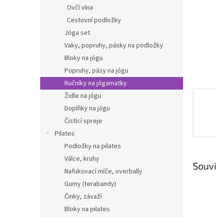
n
Ovčí vlna
e
Cestovní podložky
l
Jóga set
Vaky, popruhy, pásky na podložky
Bloky na jógu
Popruhy, pásy na jógu
Ručníky na jógamatky
Židle na jógu
Doplňky na jógu
Čistící spreje
Pilates
Podložky na pilates
Válce, kruhy
Souvi
Nafukovací míče, overbally
Gumy (terabandy)
Činky, závaží
Bloky na pilates