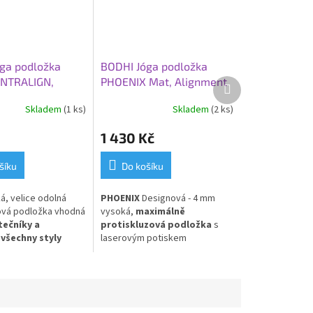
ga podložka
BODHI Jóga podložka
ANTRALIGN,
PHOENIX Mat, Alignment
Další
produkt
,45 cm, lesní
Yantra, 185 x 66 x 0,4 cm,
Skladem
(1 ks)
Skladem
(2 ks)
černá
1 430 Kč
šíku
Do košíku
á, velice odolná
PHOENIX
Designová - 4 mm
ová podložka vhodná
vysoká,
maximálně
tečníky a
protiskluzová podložka
s
 všechny styly
laserovým potiskem
deální pro
Alignment-Yantra. PU a přírodní
í použití.
PVC
kaučuk