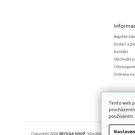
á
p
a
t
Informac
í
Napište ná
Dodací a pl
Kontakt
Obchodní 
Odstoupení
Ochrana os
Petra Špi
Tento web po
procházením 
používáním.
Nastaven
Copyright 2026
INYOGA SHOP
. Všechna práva vyhrazena.