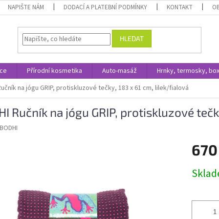
NAPIŠTE NÁM
DODACÍ A PLATEBNÍ PODMÍNKY
KONTAKT
O
HLEDAT
ace
Přírodní kosmetika
Auto-masáž
Hrnky, termosky, bo
učník na jógu GRIP, protiskluzové tečky, 183 x 61 cm, lilek/fialová
I Ručník na jógu GRIP, protiskluzové tečky
BODHI
670
Měrná
Skla
cena: