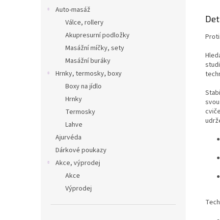
živo
Auto-masáž
Det
Válce, rollery
Akupresurní podložky
Prot
Masážní míčky, sety
Hled
Masážní buráky
stud
Hrnky, termosky, boxy
techn
Boxy na jídlo
Stabi
Hrnky
svo
cvič
Termosky
udrže
Lahve
Ajurvéda
Dárkové poukazy
Akce, výprodej
Akce
Výprodej
Tech