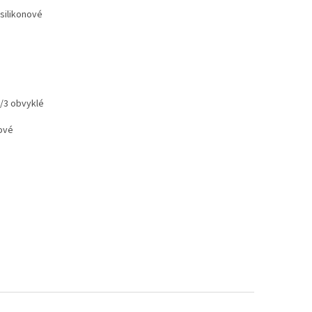
 silikonové
1/3 obvyklé
zové