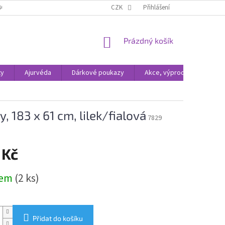
BCHODNÍ PODMÍNKY
ODSTOUPENÍ OD SMLOUVY
CZK
Přihlášení
OCHRANA OSOBNÍC
NÁKUPNÍ
Prázdný košík
KOŠÍK
xy
Ajurvéda
Dárkové poukazy
Akce, výprodej
, 183 x 61 cm, lilek/fialová
7829
 Kč
dem
(2 ks)
Přidat do košíku