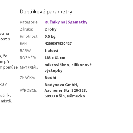
Doplňkové parametry
Kategorie
:
Ručníky na jógamatky
Záruka
:
2 roky
vu na
Hmotnost
:
0.5 kg
vost
s
EAN
:
4250367930427
BARVA
:
fialová
m, že
ROZMĚR
:
183 x 61 cm
m při
mikrovlákno, silikonové
vám pomůže
MATERIÁL
:
výstupky
ZNAČKA
:
Bodhi
ku v
Bodynova GmbH,
VÝROBCE
:
Aachener Str. 326-328,
ručníku
50933 Köln, Německo
 místě.