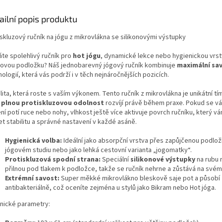
tnost a snadnou údržbu.
bezpečí při cvičení.
ailní popis produktu
iskluzový ručník na jógu z mikrovlákna se silikonovými výstupky
áte spolehlivý ručník pro
hot jógu
, dynamické lekce nebo hygienickou vrst
iovou podložku? Náš jednobarevný jógový ručník kombinuje
maximální sa
ologií, která vás podrží i v těch nejnáročnějších pozicích.
lita, která roste s vaším výkonem. Tento ručník z mikrovlákna je unikátní tí
u
plnou protiskluzovou odolnost
rozvíjí právě během praxe. Pokud se vá
ení potí ruce nebo nohy, vlhkost ještě více aktivuje povrch ručníku, který 
t stabilitu a správné nastavení v každé asáně.
Hygienická volba:
Ideální jako absorpční vrstva přes zapůjčenou podlož
jógovém studiu nebo jako lehká cestovní varianta „jogomatky“.
Protiskluzová spodní strana:
Speciální
silikonové výstupky
na rubu 
přilnou pod tlakem k podložce, takže se ručník nehrne a zůstává na svém
Extrémní savost:
Super měkké mikrovlákno bleskově saje pot a působí
antibakteriálně, což oceníte zejména u stylů jako Bikram nebo Hot jóga.
nické parametry: