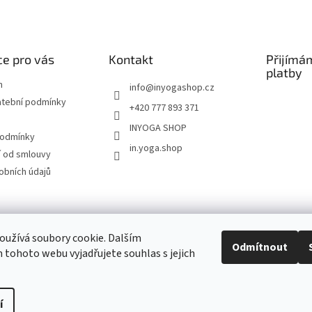
e pro vás
Kontakt
Přijímá
platby
m
info
@
inyogashop.cz
atební podmínky
+420 777 893 371
INYOGA SHOP
podmínky
in.yoga.shop
 od smlouvy
obních údajů
ndlerová SÁRÍ A DŽÍNY
Pietra Pura
YOGA & ART
PILATES & FLOW
STUDI
užívá soubory cookie. Dalším
Odmítnout
tohoto webu vyjadřujete souhlas s jejich
Kontakt
í
Upravit nastavení cookies