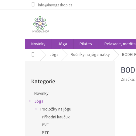
Přejít
info@inyogashop.cz
na
obsah
Novinky
Jóga
Pilates
Relaxace, medit
Domů
Jóga
Ručníky na jógamatky
BODHI R
P
BODH
o
Přeskočit
s
Značka:
Kategorie
kategorie
t
r
Novinky
a
Jóga
n
Podložky na jógu
n
í
Přírodní kaučuk
p
PVC
a
PTE