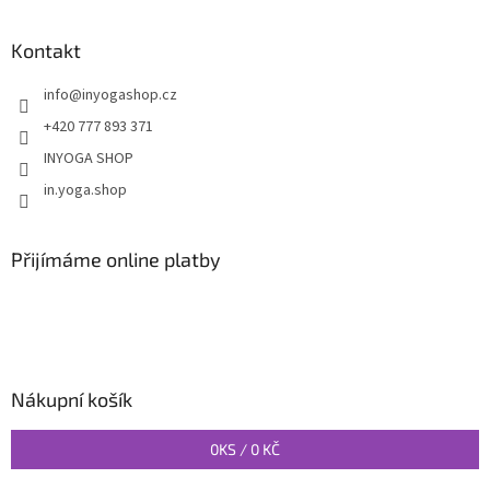
Kontakt
info
@
inyogashop.cz
+420 777 893 371
INYOGA SHOP
in.yoga.shop
Přijímáme online platby
Nákupní košík
0
KS /
0 KČ