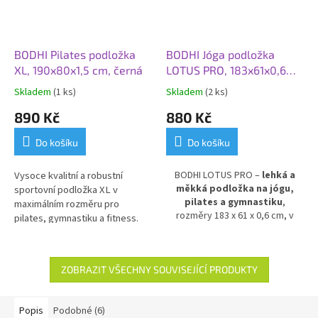
BODHI Pilates podložka
BODHI Jóga podložka
XL, 190x80x1,5 cm, černá
LOTUS PRO, 183x61x0,6
cm, tmavě zelená/zelená
Skladem
(1 ks)
Skladem
(2 ks)
890 Kč
880 Kč
Do košíku
Do košíku
Vysoce kvalitní a robustní
BODHI LOTUS PRO –
lehká a
měkká podložka na jógu,
sportovní podložka XL v
pilates a gymnastiku
,
maximálním rozměru pro
rozměry 183 x 61 x 0,6 cm, v
pilates, gymnastiku a fitness.
tmavě zelené a zelené barvě.
Šetrná ke kloubům. Vhodná i pro
Protiskluzová a šetrná k
osoby alergické na LATEX.
alergikům
, vyrobená z PTE –
Ideální pro každodenní použití.
100 % recyklovatelného,
ZOBRAZIT VŠECHNY SOUVISEJÍCÍ PRODUKTY
hygienického materiálu bez
latexu, gumy a PVC. Ekologická
volba pro bezpečné a pohodlné
Popis
Podobné (6)