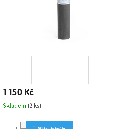
1 150 Kč
Měrná
Skladem
(2 ks)
cena:
Přidat do košíku