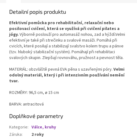
cvičení.
Detailní popis produktu
Efektivní pomůcka pro rehabilitační, relaxační nebo
posilovací cvičení, která se využívá při cvičení pilates a
jógy.
Výborně poslouží pro automasáž nohou, zad a hýždí.Velmi
efektivní je také při strečinku a svalové masáži. Pomáhá při
cvicích, které posilují a stabilizují svalstvo kolem trupu a pánve
(tzv. hluboký stabilizační systém). Pomáhají při rehabilitaci
svalových skupin. Zlepšují rovnováhu, pružnost a pevnost těla.
MATERIÁL: obzvláště pevná EVA pěna s uzavřenými póry.
Velmi
odolný materiál, který i při intenzivním používání nemění
tvar.
ROZMĚRY: 96,5 cm, ø 15 cm
BARVA: antracitová
Doplňkové parametry
Kategorie
:
Válce, kruhy
Záruka
:
2 roky