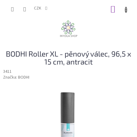
Přejít
NÁKUP
na
CZK
obsah
KOŠÍK
BODHI Roller XL - pěnový válec, 96,5 x
15 cm, antracit
3411
Značka:
BODHI