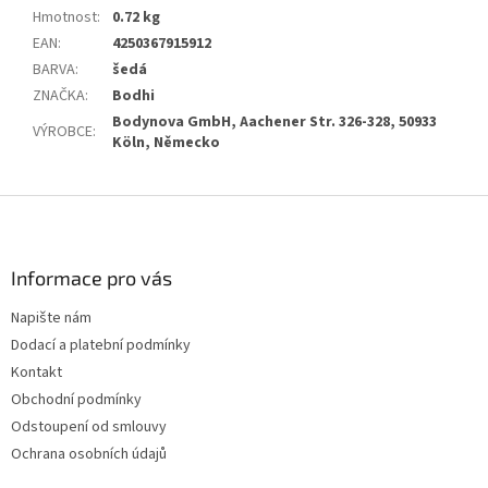
Hmotnost
:
0.72 kg
EAN
:
4250367915912
BARVA
:
šedá
ZNAČKA
:
Bodhi
Bodynova GmbH, Aachener Str. 326-328, 50933
VÝROBCE
:
Köln, Německo
Z
á
p
a
Informace pro vás
t
Napište nám
í
Dodací a platební podmínky
Kontakt
Obchodní podmínky
Odstoupení od smlouvy
Ochrana osobních údajů