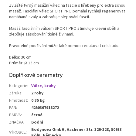
Zvláště tvrdý masážní válec na fascie s hřebeny pro extra silnou
masáž. Fasciální válec SPORT PRO pomáhá rychleji regenerovat
namáhané svaly a zabraňuje slepování fascií.
Masáž fasciálním válcem SPORT PRO stimuluje krevní oběh a
zlepšuje zásobování tkáně živinami.
Pravidelné používání může také pomoci redukovat celulitidu.
Délka: 30 cm
Průměr: Ø 15 cm
Doplňkové parametry
Kategorie
:
Válce, kruhy
Záruka
:
2 roky
Hmotnost
:
0.35 kg
EAN
:
4250367918272
BARVA
:
černá
ZNAČKA
:
Bodhi
Bodynova GmbH, Aachener Str. 326-328, 50933
VÝROBCE
:
Köln, Německo