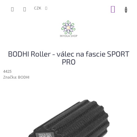
Přejít
NÁKUP
na
CZK
obsah
KOŠÍK
BODHI Roller - válec na fascie SPORT
PRO
4425
Značka:
BODHI