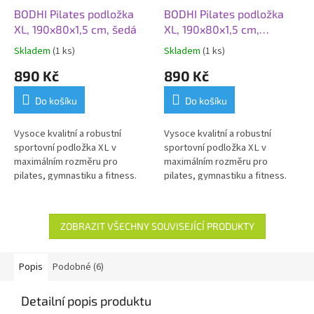
BODHI Pilates podložka
BODHI Pilates podložka
XL, 190x80x1,5 cm, šedá
XL, 190x80x1,5 cm,
červená
Skladem
(1 ks)
Skladem
(1 ks)
890 Kč
890 Kč
Do košíku
Do košíku
Vysoce kvalitní a robustní
Vysoce kvalitní a robustní
sportovní podložka XL v
sportovní podložka XL v
maximálním rozměru pro
maximálním rozměru pro
pilates, gymnastiku a fitness.
pilates, gymnastiku a fitness.
Šetrná ke kloubům. Vhodná i pro
Šetrná ke kloubům. Vhodná i pro
osoby alergické na LATEX.
osoby alergické na LATEX.
Ideální pro každodenní použití.
Ideální pro každodenní použití.
ZOBRAZIT VŠECHNY SOUVISEJÍCÍ PRODUKTY
Popis
Podobné (6)
Detailní popis produktu