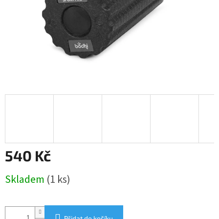
540 Kč
Měrná
Skladem
(1 ks)
cena:
Přidat do košíku