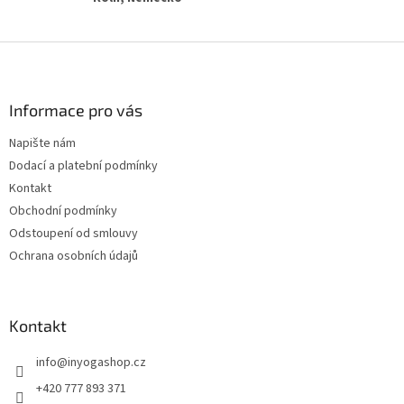
Z
á
p
a
Informace pro vás
t
Napište nám
í
Dodací a platební podmínky
Kontakt
Obchodní podmínky
Odstoupení od smlouvy
Ochrana osobních údajů
Kontakt
info
@
inyogashop.cz
+420 777 893 371