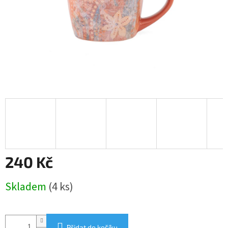
240 Kč
Měrná
Skladem
(4 ks)
cena:
Přidat do košíku