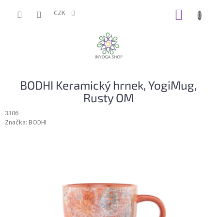
Přejít
NÁKUP
na
CZK
obsah
KOŠÍK
BODHI Keramický hrnek, YogiMug,
Rusty OM
3306
Značka:
BODHI