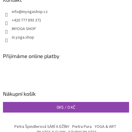
info
@
inyogashop.cz
+420 777 893 371
INYOGA SHOP
in.yoga.shop
Přijímáme online platby
Nákupní košík
0
KS /
0 KČ
Petra Špindlerová SÁRÍ A DŽÍNY
Pietra Pura
YOGA & ART