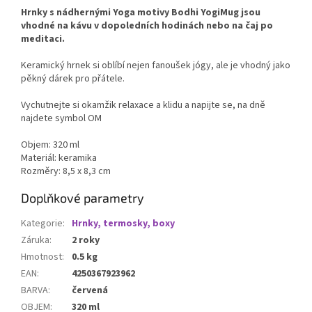
Hrnky s nádhernými Yoga motivy Bodhi YogiMug jsou
vhodné na kávu v dopoledních hodinách nebo na čaj po
meditaci.
Keramický hrnek si oblíbí nejen fanoušek jógy, ale je vhodný jako
pěkný dárek pro přátele.
Vychutnejte si okamžik relaxace a klidu a napijte se, na dně
najdete symbol OM
Objem: 320 ml
Materiál: keramika
Rozměry: 8,5 x 8,3 cm
Doplňkové parametry
Kategorie
:
Hrnky, termosky, boxy
Záruka
:
2 roky
Hmotnost
:
0.5 kg
EAN
:
4250367923962
BARVA
:
červená
OBJEM
:
320 ml