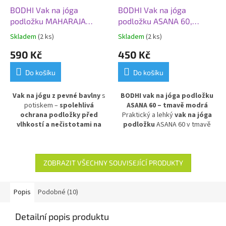
BODHI Vak na jóga
BODHI Vak na jóga
podložku MAHARAJA
podložku ASANA 60,
ASANA 70, hnědá/stříbrná
tmavě modrá
Skladem
(2 ks)
Skladem
(2 ks)
590 Kč
450 Kč
Do košíku
Do košíku
Vak na jógu z pevné bavlny
s
BODHI vak na jóga podložku
potiskem –
spolehlivá
ASANA 60 – tmavě modrá
ochrana podložky před
Praktický a lehký
vak na jóga
vlhkostí a nečistotami na
podložku
ASANA 60 v tmavě
cestách
. Praktické dvě kapsy
modrém provedení. Vyroben z
pro uložení cenností a jógových
voděodolného a
pomůcek. Ideální na přenos a
omyvatelného materiálu
,
skladování jógové výbavy.
chrání podložku před vlhkostí a
ZOBRAZIT VŠECHNY SOUVISEJÍCÍ PRODUKTY
nečistotami. Ideální pro
pohodlné přenášení podložky
na jógu, pilates nebo jiné cvičení
Popis
Podobné (10)
doma i ve studiu.
Detailní popis produktu