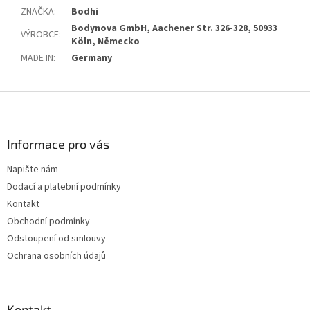
ZNAČKA
:
Bodhi
Bodynova GmbH, Aachener Str. 326-328, 50933
VÝROBCE
:
Köln, Německo
MADE IN
:
Germany
Z
á
p
a
Informace pro vás
t
Napište nám
í
Dodací a platební podmínky
Kontakt
Obchodní podmínky
Odstoupení od smlouvy
Ochrana osobních údajů
Kontakt