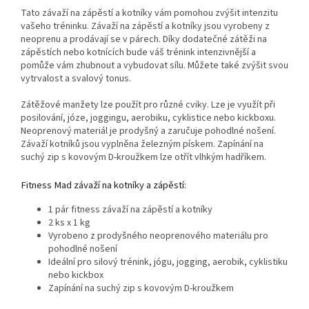
Tato závaží na zápěstí a kotníky vám pomohou zvýšit intenzitu
vašeho tréninku. Závaží na zápěstí a kotníky jsou vyrobeny z
neoprenu a prodávají se v párech. Díky dodatečné zátěži na
zápěstích nebo kotnících bude váš trénink intenzivnější a
pomůže vám zhubnout a vybudovat sílu. Můžete také zvýšit svou
vytrvalost a svalový tonus.
Zátěžové manžety lze použít pro různé cviky. Lze je využít při
posilování, józe, joggingu, aerobiku, cyklistice nebo kickboxu.
Neoprenový materiál je prodyšný a zaručuje pohodlné nošení.
Závaží kotníků jsou vyplněna železným pískem. Zapínání na
suchý zip s kovovým D-kroužkem lze otřít vlhkým hadříkem.
Fitness Mad závaží na kotníky a zápěstí:
1 pár fitness závaží na zápěstí a kotníky
2 ks x 1 kg
Vyrobeno z prodyšného neoprenového materiálu pro
pohodlné nošení
Ideální pro silový trénink, jógu, jogging, aerobik, cyklistiku
nebo kickbox
Zapínání na suchý zip s kovovým D-kroužkem