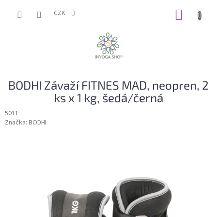
Přejít
NÁKUP
na
CZK
obsah
KOŠÍK
BODHI Závaží FITNES MAD, neopren, 2
ks x 1 kg, šedá/černá
5011
Značka:
BODHI