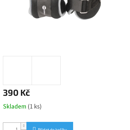
390 Kč
Měrná
Skladem
(1 ks)
cena:
Přidat do košíku