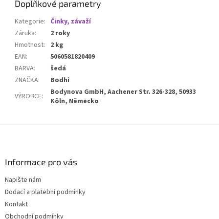
Doplňkové parametry
Kategorie
:
Činky, závaží
Záruka
:
2 roky
Hmotnost
:
2 kg
EAN
:
5060581820409
BARVA
:
šedá
ZNAČKA
:
Bodhi
Bodynova GmbH, Aachener Str. 326-328, 50933
VÝROBCE
:
Köln, Německo
Z
á
p
a
Informace pro vás
t
Napište nám
í
Dodací a platební podmínky
Kontakt
Obchodní podmínky