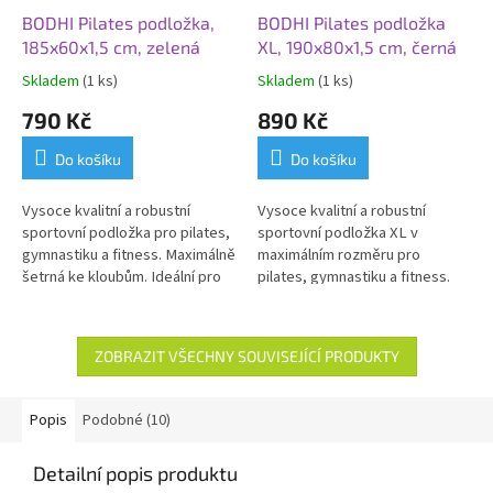
BODHI Pilates podložka,
BODHI Pilates podložka
185x60x1,5 cm, zelená
XL, 190x80x1,5 cm, černá
Skladem
(1 ks)
Skladem
(1 ks)
790 Kč
890 Kč
Do košíku
Do košíku
Vysoce kvalitní a robustní
Vysoce kvalitní a robustní
sportovní podložka pro pilates,
sportovní podložka XL v
gymnastiku a fitness. Maximálně
maximálním rozměru pro
šetrná ke kloubům. Ideální pro
pilates, gymnastiku a fitness.
každodenní použití.
Šetrná ke kloubům. Vhodná i pro
osoby alergické na LATEX.
Ideální pro každodenní použití.
ZOBRAZIT VŠECHNY SOUVISEJÍCÍ PRODUKTY
Popis
Podobné (10)
Detailní popis produktu