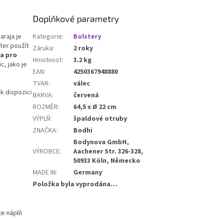
vá odolná a pevná,
praktickým rozměrům
Doplňkové parametry
dno složit a uložit do
 kufru. Ideální volba
araja je
Kategorie
:
Bolstery
ování, dovolenou i
ter použít
Záruka
:
2 roky
í praxi mimo domov.
 a pro
Hmotnost
:
3.2 kg
, jako je
EAN
:
4250367948880
TVAR
:
válec
 k dispozici
BARVA
:
červená
ROZMĚR
:
64,5 x Ø 22 cm
VÝPLŇ
:
špaldové otruby
ZNAČKA
:
Bodhi
Bodynova GmbH,
VÝROBCE
:
Aachener Str. 326-328,
50933 Köln, Německo
MADE IN
:
Germany
Položka byla vyprodána…
te náplň