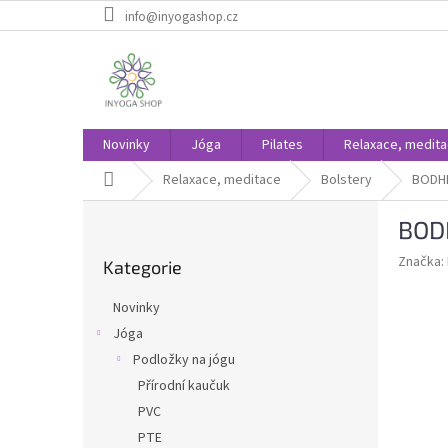
Přejít
info@inyogashop.cz
na
obsah
Novinky
Jóga
Pilates
Relaxace, medit
Domů
Relaxace, meditace
Bolstery
BODHI
P
BODH
o
Přeskočit
s
Značka:
Kategorie
kategorie
t
r
Novinky
a
Jóga
n
Podložky na jógu
n
í
Přírodní kaučuk
p
PVC
a
PTE