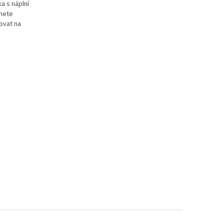
a s náplní
hnete
ovat na