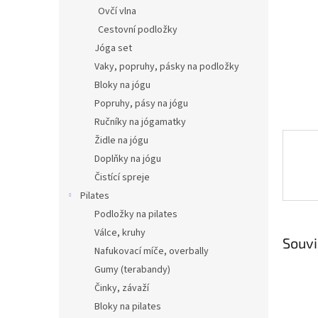
n
Ovčí vlna
e
Cestovní podložky
l
Jóga set
Vaky, popruhy, pásky na podložky
Bloky na jógu
Popruhy, pásy na jógu
Ručníky na jógamatky
Židle na jógu
Doplňky na jógu
Čistící spreje
Pilates
Podložky na pilates
Válce, kruhy
Souvi
Nafukovací míče, overbally
Gumy (terabandy)
Činky, závaží
Bloky na pilates