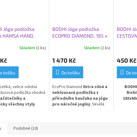
I Jóga podložka
BODHI Jóga podložka
BODHI Jó
A HAMSA HAND,
ECOPRO DIAMOND, 185 x
CESTOVNÍ
0x0,45 cm, světle
60 x 0,6 cm, šedá tmavá
TRAVEL 6
Skladem
(1 ks)
Skladem
(2 ks)
á
cm, divo
 Kč
1 470 Kč
450 Kč
o košíku
Do košíku
Do ko
Lehká, velice odolná
EcoPro Diamond
Extra silná a
BODHI
kluzová podložka vhodná
neklouzavá podložka z
Rishi
začátečníky a
přírodního kaučuku na jógu
183x60
icky všechny styly
pro náročné jogíny
. Skvělá
ní. Oboustranně tlumící
volba pro Vás, kteří dáváte
Lehká a
. Ideální pro
přednost přírodním
podložk
denní použití.
PVC
materiálům!
Rishikesh 
a nejlehčí
s
Podobné (10)
Premium –