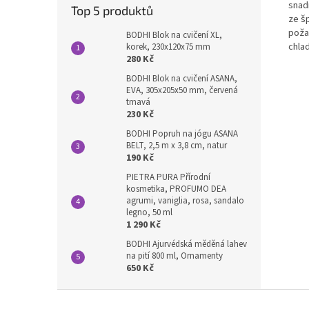
snadn
Top 5 produktů
ze š
poža
BODHI Blok na cvičení XL,
chla
korek, 230x120x75 mm
280 Kč
BODHI Blok na cvičení ASANA,
EVA, 305x205x50 mm, červená
tmavá
230 Kč
BODHI Popruh na jógu ASANA
BELT, 2,5 m x 3,8 cm, natur
190 Kč
PIETRA PURA Přírodní
kosmetika, PROFUMO DEA
agrumi, vaniglia, rosa, sandalo
legno, 50 ml
1 290 Kč
BODHI Ajurvédská měděná lahev
na pití 800 ml, Ornamenty
650 Kč
Z