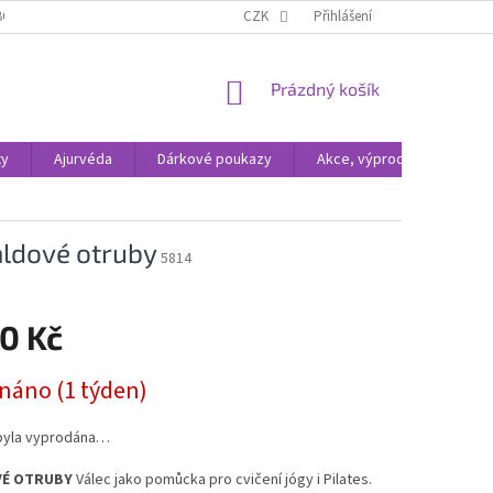
BCHODNÍ PODMÍNKY
ODSTOUPENÍ OD SMLOUVY
CZK
Přihlášení
OCHRANA OSOBNÍC
NÁKUPNÍ
Prázdný košík
KOŠÍK
xy
Ajurvéda
Dárkové poukazy
Akce, výprodej
aldové otruby
5814
0 Kč
náno (1 týden)
byla vyprodána…
VÉ OTRUBY
Válec jako pomůcka pro cvičení jógy i Pilates.