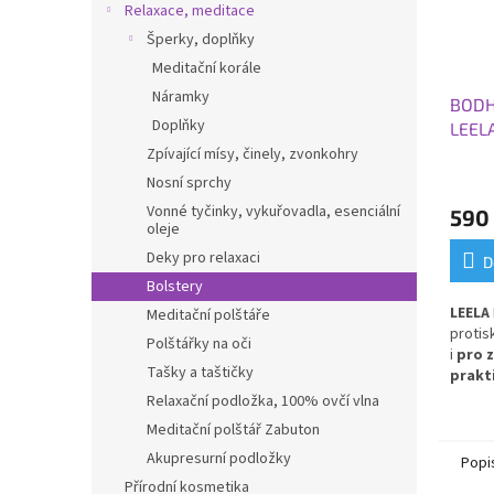
Relaxace, meditace
Šperky, doplňky
Meditační korále
Náramky
BODH
Doplňky
LEEL
183x6
Zpívající mísy, činely, zvonkohry
modr
Nosní sprchy
Vonné tyčinky, vykuřovadla, esenciální
590
oleje
Deky pro relaxaci
D
Bolstery
LEELA
Meditační polštáře
protis
Polštářky na oči
i
pro 
Tašky a taštičky
prakt
cviče
Relaxační podložka, 100% ovčí vlna
nárazy
Meditační polštář Zabuton
každo
Akupresurní podložky
Popi
Přírodní kosmetika