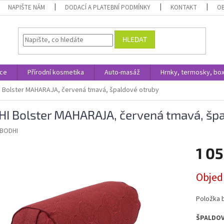
NAPIŠTE NÁM
DODACÍ A PLATEBNÍ PODMÍNKY
KONTAKT
O
HLEDAT
ace
Přírodní kosmetika
Auto-masáž
Hrnky, termosky, bo
 Bolster MAHARAJA, červená tmavá, špaldové otruby
I Bolster MAHARAJA, červená tmavá, šp
BODHI
1 05
Měrná
Objed
cena:
Položka 
ŠPALDO