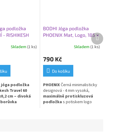
ga podložka
BODHI Jóga podložka
 - RISHIKESH
PHOENIX Mat, Logo, 185 x
Další
produkt
0, 183x60x0,2
66 x 0,4 cm, černá
Skladem
(1 ks)
Skladem
(1 ks)
ká borůvka
790 Kč
šíku
Do košíku
 jóga podložka
PHOENIX
Černá minimalisticky
kesh Travel 60
designová - 4 mm vysoká,
x0,2 cm – divoká
maximálně protiskluzová
borůvka
podložka
s potiskem logo
 skladná
cestovní
"bodhi". PU a přírodní kaučuk
a na jógu
. Model
Travel 60
je nejtenčí
 verzí řady Rishikesh
 s tloušťkou pouhé
2