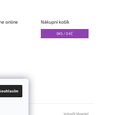
me online
Nákupní košík
0
KS /
0 KČ
O PILATES
Souhlasím
Vytvořil Shoptet