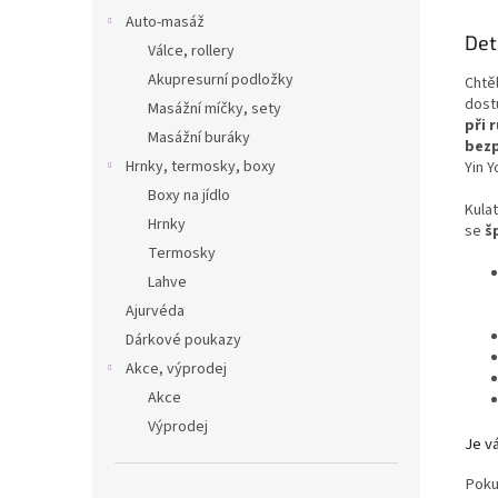
Auto-masáž
Det
Válce, rollery
Akupresurní podložky
Chtěl
dost
Masážní míčky, sety
při 
Masážní buráky
bezp
Hrnky, termosky, boxy
Yin 
Boxy na jídlo
Kulat
Hrnky
se
š
Termosky
Lahve
Ajurvéda
Dárkové poukazy
Akce, výprodej
Akce
Výprodej
Je vá
Pokud