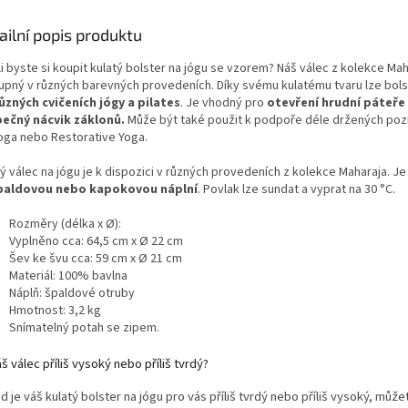
mm
zůstá
ale díky 
ailní popis produktu
ji lze sna
batohu či
i byste si koupit kulatý bolster na jógu se vzorem? Náš válec z kolekce Mah
pro cest
upný v různých barevných provedeních. Díky svému kulatému tvaru lze bols
každodenn
různých cvičeních jógy a pilates
. Je vhodný pro
otevření hrudní páteře
ečný nácvik záklonů.
Může být také použit k podpoře déle držených pozic
Yoga nebo Restorative Yoga.
ý válec na jógu je k dispozici v různých provedeních z kolekce Maharaja. Je
paldovou nebo kapokovou náplní
. Povlak lze sundat a vyprat na 30 °C.
Rozměry (délka x Ø):
Vyplněno cca: 64,5 cm x Ø 22 cm
Šev ke švu cca: 59 cm x Ø 21 cm
Materiál: 100% bavlna
Náplň: špaldové otruby
Hmotnost: 3,2 kg
Snímatelný potah se zipem.
š válec příliš vysoký nebo příliš tvrdý?
 je váš kulatý bolster na jógu pro vás příliš tvrdý nebo příliš vysoký, může