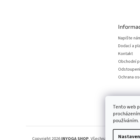
á
p
a
t
Informac
í
Napište ná
Dodací a pl
Kontakt
Obchodní 
Odstoupení
Ochrana os
Petra Špi
Tento web po
procházením 
používáním.
Nastaven
Copyright 2026
INYOGA SHOP
. Všechna práva vyhrazena.