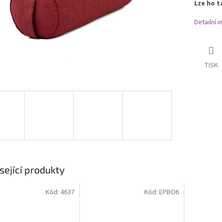
Lze ho t
Detailní 
TISK
sející produkty
Kód:
4637
Kód:
EPBO6