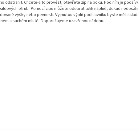
o odstranit. Chcete-li to provést, otevřete zip na boku. Pod ním je podšívk
paldových otrub. Pomocí zipu můžete odebrat tolik náplně, dokud nedosá
dované výšky nebo pevnosti. Vyjmutou výplň podhlavníku byste měli sklad
dném a suchém místě. Doporučujeme uzavřenou nádobu.