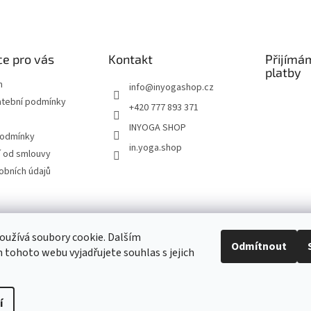
e pro vás
Kontakt
Přijímá
platby
m
info
@
inyogashop.cz
atební podmínky
+420 777 893 371
INYOGA SHOP
podmínky
in.yoga.shop
 od smlouvy
obních údajů
ndlerová SÁRÍ A DŽÍNY
Pietra Pura
YOGA & ART
PILATES & FLOW
STUDI
užívá soubory cookie. Dalším
Odmítnout
tohoto webu vyjadřujete souhlas s jejich
Kontakt
í
Upravit nastavení cookies