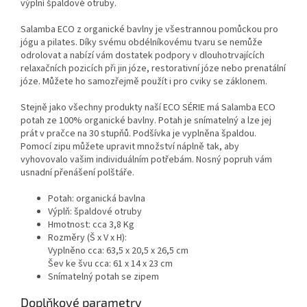
výplní špaldové otruby.
Salamba ECO z organické bavlny je všestrannou pomůckou pro
jógu a pilates. Díky svému obdélníkovému tvaru se nemůže
odrolovat a nabízí vám dostatek podpory v dlouhotrvajících
relaxačních pozicích při jin józe, restorativní józe nebo prenatální
józe. Můžete ho samozřejmě použít i pro cviky se záklonem.
Stejně jako všechny produkty naší ECO SÉRIE má Salamba ECO
potah ze 100% organické bavlny. Potah je snímatelný a lze jej
prát v pračce na 30 stupňů. Podšívka je vyplněna špaldou.
Pomocí zipu můžete upravit množství náplně tak, aby
vyhovovalo vašim individuálním potřebám. Nosný popruh vám
usnadní přenášení polštáře.
Potah: organická bavlna
Výplň: špaldové otruby
Hmotnost: cca 3,8 Kg
Rozměry (Š x V x H):
Vyplněno cca: 63,5 x 20,5 x 26,5 cm
Šev ke švu cca: 61 x 14 x 23 cm
Snímatelný potah se zipem
Doplňkové parametry