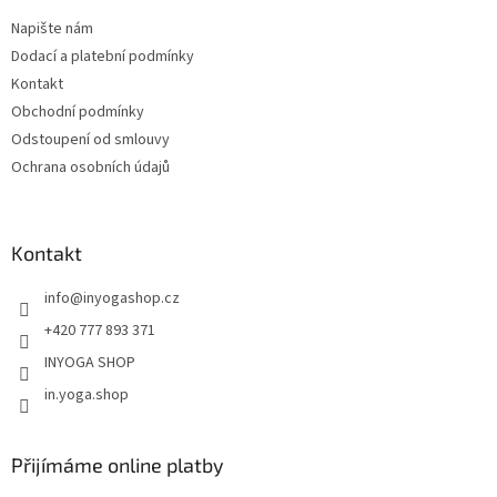
t
Napište nám
í
Dodací a platební podmínky
Kontakt
Obchodní podmínky
Odstoupení od smlouvy
Ochrana osobních údajů
Kontakt
info
@
inyogashop.cz
+420 777 893 371
INYOGA SHOP
in.yoga.shop
Přijímáme online platby