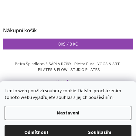
Nákupní košík
0
KS /
0 KČ
Petra Špindlerová SÁRÍ A DŽÍNY
Pietra Pura
YOGA & ART
PILATES & FLOW
STUDIO PILATES
Kontakt
Tento web používá soubory cookie. Dalším procházením
tohoto webu vyjadřujete souhlas s jejich používáním.
Vytvořil Shoptet
Nastavení
Copyright 2026
INYOGA SHOP
. Všechna práva vyhrazena.
Upravit
Odmítnout
Souhlasím
nastavení cookies