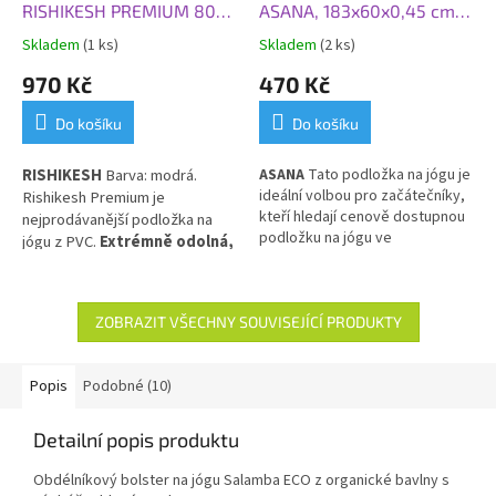
RISHIKESH PREMIUM 80
ASANA, 183x60x0,45 cm,
XL, 200x80x0,45 cm,
stříbrný mrak
Skladem
(1 ks)
Skladem
(2 ks)
modrá
970 Kč
470 Kč
Do košíku
Do košíku
RISHIKESH
Barva: modrá.
ASANA
Tato p
odložka na jógu je
ideální volbou pro začátečníky,
Rishikesh Premium je
kteří hledají cenově dostupnou
nejprodávanější podložka na
podložku na jógu ve
jógu z PVC.
Extrémně odolná,
standardním rozměru. Je l
ehká,
obzvláště silná, pružná a
velice odolná, částečně
tlumící nárazy ve velikosti
protiskluzová, vhodná pro
XL.
prakticky všechny styly cvičení
ZOBRAZIT VŠECHNY SOUVISEJÍCÍ PRODUKTY
a pro každodenní použití.
Popis
Podobné (10)
Detailní popis produktu
Obdélníkový bolster
na jógu Salamba ECO z organické bavlny s