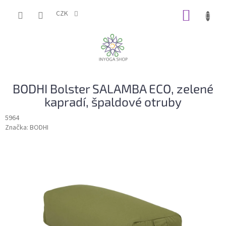
Přejít
NÁKUP
na
CZK
obsah
KOŠÍK
BODHI Bolster SALAMBA ECO, zelené
kapradí, špaldové otruby
5964
Značka:
BODHI