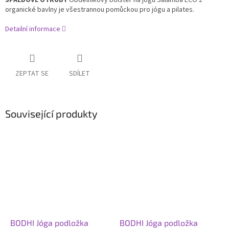
ŠPALDOVÉ OTRUBY
Obdélníkový
bolster na jógu Salamba ECO z
organické bavlny je všestrannou pomůckou pro jógu a pilates.
Detailní informace
ZEPTAT SE
SDÍLET
Související produkty
BODHI Jóga podložka
BODHI Jóga podložka