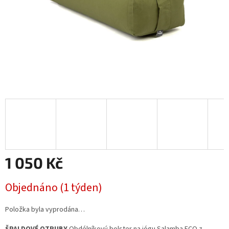
1 050 Kč
Měrná
Objednáno (1 týden)
cena:
Položka byla vyprodána…