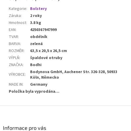
Kategorie
:
Bolstery
Záruka
:
2 roky
Hmotnost
:
3.8 kg
EAN
:
4250367947999
TVAR
:
obdélník
BARVA
:
zelená
ROZMĚR
:
63,5 x 20,5 x 26,5 cm
VÝPLŇ
:
špaldové otruby
ZNAČKA
:
Bodhi
Bodynova GmbH, Aachener Str. 326-328, 50933
VÝROBCE
:
Köln, Německo
MADE IN
:
Germany
Položka byla vyprodána…
Z
á
p
a
Informace pro vás