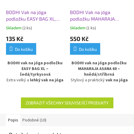
BODHI Vak na jóga
BODHI Vak na jóga
podložku EASY BAG XL,
podložku MAHARAJA
šedá/tyrkysová
ASANA 60, hnědá/stříbrná
Skladem
(2 ks)
Skladem
(1 ks)
135 Kč
550 Kč
Do košíku
Do košíku
BODHI vak na jóga podložku
BODHI vak na jóga podložku
EASY BAG XL –
MAHARAJA ASANA 60 –
šedá/tyrkysová
hnědá/stříbrná
Extra velký a
lehký vak na jóga
Stylový a praktický
vak na jóga
podložku
EASY BAG XL od
podložku
MAHARAJA ASANA 60
Bodhi, ideální pro silnější
v kombinaci hnědé a stříbrné
podložky na jógu, pilates i
barvy. Vyroben z pevné
100%
gymnastiku. Vyroben z
bavlny
, zajišťuje odolnost a
ZOBRAZIT VŠECHNY SOUVISEJÍCÍ PRODUKTY
voděodpudivého polyesteru
,
dlouhou životnost. Ideální pro
chrání podložku před vlhkostí a
bezpečné a pohodlné přenášení
nečistotami. Praktický a stylový
podložky i dalšího jógového
Popis
Podobné (10)
doplněk pro pohodlné
příslušenství.
přenášení doma, ve studiu i na