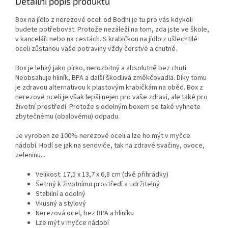
Detailní popis produktu
cesty.
Box na jídlo z nerezové oceli od Bodhi je tu pro vás kdykoli
budete potřebovat. Protože nezáleží na tom, zda jste ve škole,
v kanceláři nebo na cestách. S krabičkou na jídlo z ušlechtilé
oceli zůstanou vaše potraviny vždy čerstvé a chutné.
Box je lehký jako pírko, nerozbitný a absolutně bez chuti.
Neobsahuje hliník, BPA a další škodlivá změkčovadla. Díky tomu
je zdravou alternativou k plastovým krabičkám na oběd. Box z
nerezové oceli je však lepší nejen pro vaše zdraví, ale také pro
životní prostředí. Protože s odolným boxem se také vyhnete
zbytečnému (obalovému) odpadu.
Je vyroben ze 100% nerezové oceli a lze ho mýt v myčce
nádobí. Hodí se jak na sendviče, tak na zdravé svačiny, ovoce,
zeleninu...
Velikost: 17,5 x 13,7 x 6,8 cm (dvě přihrádky)
Šetrný k životnímu prostředí a udržitelný
Stabilní a odolný
Vkusný a stylový
Nerezová ocel, bez BPA a hliníku
Lze mýt v myčce nádobí