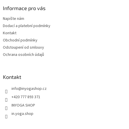
p
a
Informace pro vás
t
Napište nám
í
Dodací a platební podmínky
Kontakt
Obchodní podmínky
Odstoupení od smlouvy
Ochrana osobních údajů
Kontakt
info
@
inyogashop.cz
+420 777 893 371
INYOGA SHOP
in.yoga.shop