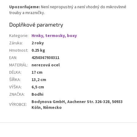
Upozorňujeme:
Není
nepropustný a není vhodný do mikrovlnné
trouby a mrazničky.
Doplňkové parametry
Kategorie
:
Hrnky, termosky, boxy
Záruka
:
2 roky
Hmotnost
:
0.25 kg
EAN
:
4250367930311
MATERIÁL
:
nerezová ocel
DÉLKA
:
17 cm
ŠÍŘKA
:
13,2 cm
VÝŠKA
:
6,5 cm
ZNAČKA
:
Bodhi
Bodynova GmbH, Aachener Str. 326-328, 50933
VÝROBCE
:
Köln, Německo
Z
á