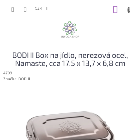
Přejít
NÁKUP
na
CZK
obsah
KOŠÍK
BODHI Box na jídlo, nerezová ocel,
Namaste, cca 17,5 x 13,7 x 6,8 cm
4709
Značka:
BODHI