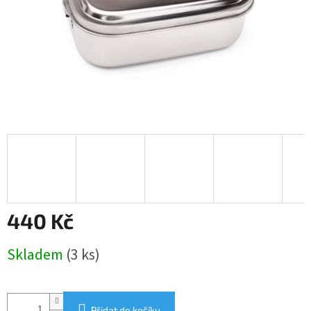
440 Kč
Měrná
Skladem
(3 ks)
cena:
Přidat do košíku