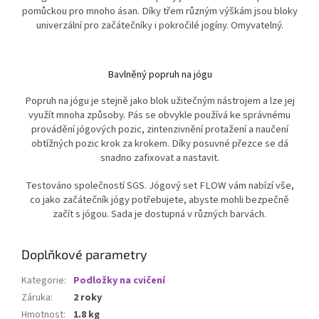
pomůckou pro mnoho ásan. Díky třem různým výškám jsou bloky
univerzální pro začátečníky i pokročilé jogíny. Omyvatelný.
Bavlněný popruh na jógu
Popruh na jógu je stejně jako blok užitečným nástrojem a lze jej
využít mnoha způsoby. Pás se obvykle používá ke správnému
provádění jógových pozic, zintenzivnění protažení a naučení
obtížných pozic krok za krokem. Díky posuvné přezce se dá
snadno zafixovat a nastavit.
Testováno společností SGS. Jógový set FLOW vám nabízí vše,
co jako začátečník jógy potřebujete, abyste mohli bezpečně
začít s jógou. Sada je dostupná v různých barvách.
Doplňkové parametry
Kategorie
:
Podložky na cvičení
Záruka
:
2 roky
Hmotnost
:
1.8 kg