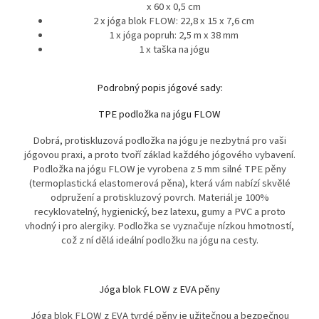
x 60 x 0,5 cm
2 x jóga blok FLOW: 22,8 x 15 x 7,6 cm
1 x jóga popruh: 2,5 m x 38 mm
1 x taška na jógu
Podrobný popis jógové sady:
TPE podložka na jógu FLOW
Dobrá, protiskluzová podložka na jógu je nezbytná pro vaši
jógovou praxi, a proto tvoří základ každého jógového vybavení.
Podložka na jógu FLOW je vyrobena z 5 mm silné TPE pěny
(termoplastická elastomerová pěna), která vám nabízí skvělé
odpružení a protiskluzový povrch. Materiál je 100%
recyklovatelný, hygienický, bez latexu, gumy a PVC a proto
vhodný i pro alergiky. Podložka se vyznačuje nízkou hmotností,
což z ní dělá ideální podložku na jógu na cesty.
Jóga blok FLOW z EVA pěny
Jóga blok FLOW z EVA tvrdé pěny je užitečnou a bezpečnou