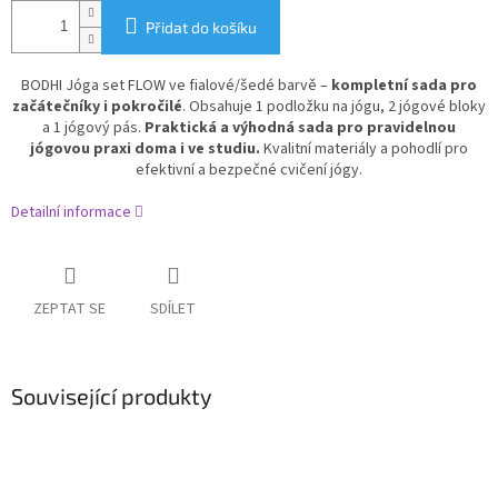
Přidat do košíku
BODHI Jóga set FLOW ve fialové/šedé barvě –
kompletní sada pro
začátečníky i pokročilé
. Obsahuje 1 podložku na jógu, 2 jógové bloky
a 1 jógový pás.
Praktická a výhodná sada
pro pravidelnou
jógovou praxi doma i ve studiu.
Kvalitní materiály a pohodlí pro
efektivní a bezpečné cvičení jógy.
Detailní informace
ZEPTAT SE
SDÍLET
Související produkty