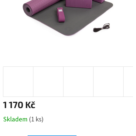
1 170 Kč
Měrná
Skladem
(1 ks)
cena: