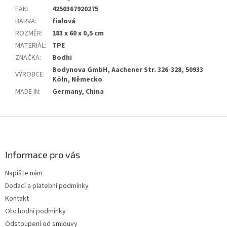
EAN
:
4250367920275
BARVA
:
fialová
ROZMĚR
:
183 x 60 x 0,5 cm
MATERIÁL
:
TPE
ZNAČKA
:
Bodhi
Bodynova GmbH, Aachener Str. 326-328, 50933
VÝROBCE
:
Köln, Německo
MADE IN
:
Germany, China
Z
á
p
a
Informace pro vás
t
Napište nám
í
Dodací a platební podmínky
Kontakt
Obchodní podmínky
Odstoupení od smlouvy