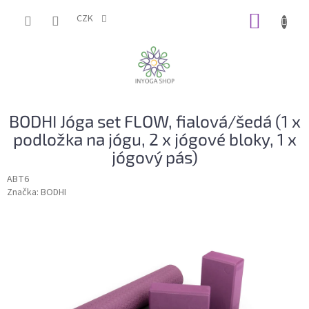
Přejít
NÁKUP
na
CZK
obsah
KOŠÍK
BODHI Jóga set FLOW, fialová/šedá (1 x
podložka na jógu, 2 x jógové bloky, 1 x
jógový pás)
ABT6
Značka:
BODHI