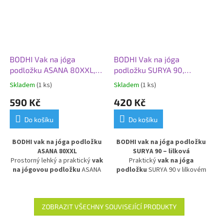
BODHI Vak na jóga
BODHI Vak na jóga
podložku ASANA 80XXL,
podložku SURYA 90,
zelená tmavá
lilková
Skladem
(1 ks)
Skladem
(1 ks)
590 Kč
420 Kč
Do košíku
Do košíku
BODHI vak na jóga podložku
BODHI vak na jóga podložku
ASANA 80XXL
SURYA 90 – lilková
Prostorný lehký a praktický
vak
Praktický
vak na jóga
na jógovou podložku
ASANA
podložku
SURYA 90 v lilkovém
80XXL. Vyroben z
provedení, vhodný i pro extra
voděodolného a
velké podložky, například z ovčí
omyvatelného materiálu
,
vlny. Vyroben z pevné
100%
chrání podložku před vlhkostí a
bavlny
, zajišťuje odolnost a
ZOBRAZIT VŠECHNY SOUVISEJÍCÍ PRODUKTY
nečistotami. Ideální pro
dlouhou životnost. Ideální pro