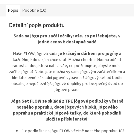
přenášení extra širokých
pohodlné přenášení podložky a
podložek.
příslušenství na jógu doma i ve
Popis
Podobné (10)
studiu.
Detailní popis produktu
Sada na jógu pro začátečníky: vše, co potřebujete, v
jedné cenově dostupné sadě
Naše FLOW jógová sada
je krásným dárkem pro jogíny
a
každého, kdo se jím chce stát. Možná chcete někomu udělat
radost sadou, která nabízí vše, co potřebujete, abyste mohli
začít s jógou? Nebo jste možná vy sami jógovým začátečníkem a
hledáte levné základní jógové vybavení? Jógový set od bodhi
obsahuje nejdůležitější jógové doplňky pro bezpečný úvod do
jógové praxe.
Jóga Set FLOW se skládá z TPE jógové podložky včetně
nosného popruhu, dvou jógových bloků, jógového
popruhu a praktické jógové tašky, do které pohodlně
uložíte příslušenství:
1 x podložka na jógu FLOW včetně nosného popruhu: 183